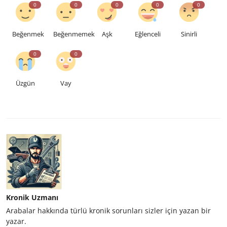
0
0
0
0
0
Beğenmek
Beğenmemek
Aşk
Eğlenceli
Sinirli
0
0
Üzgün
Vay
Kronik Uzmanı
Arabalar hakkında türlü kronik sorunları sizler için yazan bir
yazar.