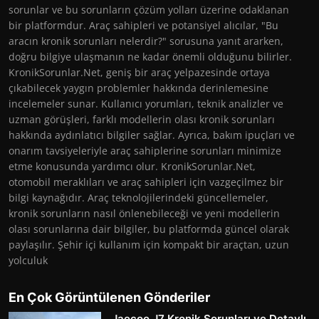
sorunlar ve bu sorunların çözüm yolları üzerine odaklanan
bir platformdur. Araç sahipleri ve potansiyel alıcılar, "Bu
aracın kronik sorunları nelerdir?" sorusuna yanıt ararken,
doğru bilgiye ulaşmanın ne kadar önemli olduğunu bilirler.
KronikSorunlar.Net, geniş bir araç yelpazesinde ortaya
çıkabilecek yaygın problemler hakkında derinlemesine
incelemeler sunar. Kullanıcı yorumları, teknik analizler ve
uzman görüşleri, farklı modellerin olası kronik sorunları
hakkında aydınlatıcı bilgiler sağlar. Ayrıca, bakım ipuçları ve
onarım tavsiyeleriyle araç sahiplerine sorunları minimize
etme konusunda yardımcı olur. KronikSorunlar.Net,
otomobil meraklıları ve araç sahipleri için vazgeçilmez bir
bilgi kaynağıdır. Araç teknolojilerindeki güncellemeler,
kronik sorunların nasıl önlenebileceği ve yeni modellerin
olası sorunlarına dair bilgiler, bu platformda güncel olarak
paylaşılır. Şehir içi kullanım için kompakt bir araçtan, uzun
yolculuk
En Çok Görüntülenen Gönderiler
Jaecoo J7 Kronik Sorunları ve Detaylı