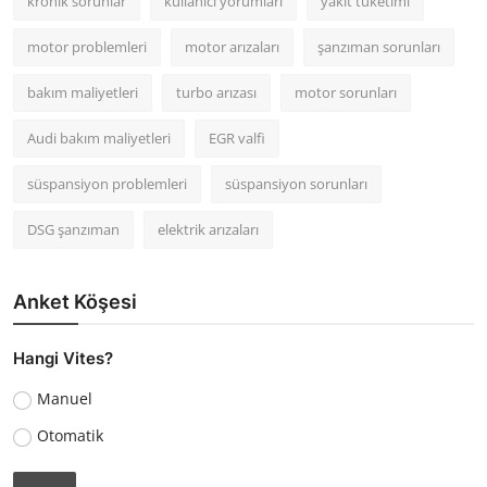
kronik sorunlar
kullanıcı yorumları
yakıt tüketimi
motor problemleri
motor arızaları
şanzıman sorunları
bakım maliyetleri
turbo arızası
motor sorunları
Audi bakım maliyetleri
EGR valfi
süspansiyon problemleri
süspansiyon sorunları
DSG şanzıman
elektrik arızaları
Anket Köşesi
Hangi Vites?
Manuel
Otomatik