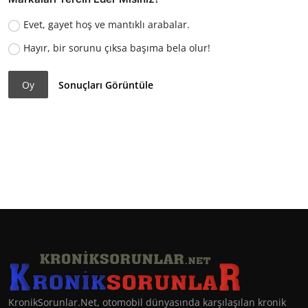
Evet, gayet hoş ve mantıklı arabalar.
Hayır, bir sorunu çıksa başıma bela olur!
Oy
Sonuçları Görüntüle
KronikSorunlar.Net, otomobil dünyasında karşılaşılan kronik