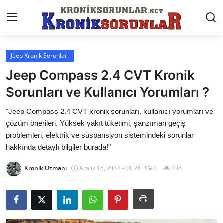
Jeep Kronik Sorunları
Anasayfa
Jeep Compass 2.4 CVT Kronik
Markalar
Sorunları ve Kullanıcı Yorumları ?
İletişim
"Jeep Compass 2.4 CVT kronik sorunları, kullanıcı yorumları ve
çözüm önerileri. Yüksek yakıt tüketimi, şanzıman geçiş
Trafik & Cezalar
problemleri, elektrik ve süspansiyon sistemindeki sorunlar
hakkında detaylı bilgiler burada!"
Sigorta & Kasko
Kronik Uzmanı
Aralık 15, 2024 - 01:24
0
338
Vergi & ÖTV & MTV
Muayene & Ruhsat
Sorgulamalar