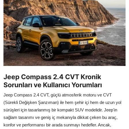
İkinci El & Alım-Satım
Bakım & Arıza Çözümleri
Elektrikli & Hibrit
Kiralama & Filo
Sürüş & Güvenlik
Lastik & Jant
Jeep Compass 2.4 CVT Kronik
Sorunları ve Kullanıcı Yorumları
Yağlar & Sıvılar
Jeep Compass 2.4 CVT, güçlü atmosferik motoru ve CVT
LPG & Yakıt
(Sürekli Değişken Şanzıman) ile hem şehir içi hem de uzun yol
sürüşleri için tasarlanmış bir kompakt SUV modelidir. Jeep'in
Elektrik & Akü
sağlam tasarımı ve geniş iç mekanıyla dikkat çeken bu araç,
Klima & Konfor
konfor ve performansı bir arada sunmayı hedefler. Ancak,