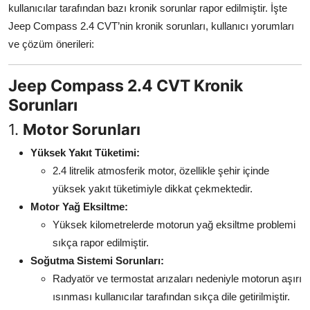
kullanıcılar tarafından bazı kronik sorunlar rapor edilmiştir. İşte
Aydınlatma & Görüş
Jeep Compass 2.4 CVT’nin kronik sorunları, kullanıcı yorumları
ve çözüm önerileri:
Şanzıman & Aktarma
Dizel Sistemler
Jeep Compass 2.4 CVT Kronik
Sorunları
Multimedya & Elektronik
1.
Motor Sorunları
Yüksek Yakıt Tüketimi:
2.4 litrelik atmosferik motor, özellikle şehir içinde
yüksek yakıt tüketimiyle dikkat çekmektedir.
Motor Yağ Eksiltme:
Yüksek kilometrelerde motorun yağ eksiltme problemi
sıkça rapor edilmiştir.
Soğutma Sistemi Sorunları:
Radyatör ve termostat arızaları nedeniyle motorun aşırı
ısınması kullanıcılar tarafından sıkça dile getirilmiştir.