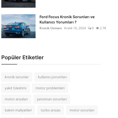
Ford Focus Kronik Sorunları ve
Kullanıcı Yorumları ?
Kronik Uzmanı
Aralık 16, 2024
0
2.7K
Popüler Etiketler
kronik sorunlar
kullanıcı yorumları
yakıt tüketimi
motor problemleri
motor arızaları
şanzıman sorunları
bakım maliyetleri
turbo arızası
motor sorunları