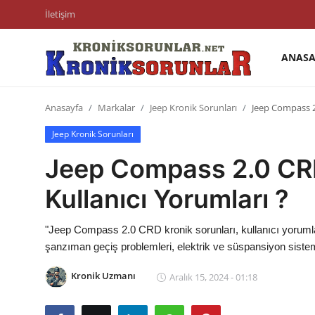
İletişim
ANASA
Anasayfa
Anasayfa
Markalar
Jeep Kronik Sorunları
Jeep Compass 2.
Markalar
Jeep Kronik Sorunları
İletişim
Jeep Compass 2.0 CRD
Trafik & Cezalar
Kullanıcı Yorumları ?
Sigorta & Kasko
"Jeep Compass 2.0 CRD kronik sorunları, kullanıcı yorumlar
Vergi & ÖTV & MTV
şanzıman geçiş problemleri, elektrik ve süspansiyon sistemi
Muayene & Ruhsat
Kronik Uzmanı
Aralık 15, 2024 - 01:18
Sorgulamalar