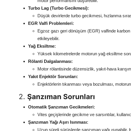
motor performansını düşürebilir.
Turbo Lag (Turbo Gecikmesi):
Düşük devirlerde turbo gecikmesi, hızlanma sıras
EGR Valfi Problemleri:
Egzoz gazı geri dönüşüm (EGR) valfinde karbon 
etkileyebilir.
Yağ Eksiltme:
Yüksek kilometrelerde motorun yağ eksiltme sorun
Rölanti Dalgalanması:
Motor rölantisinde düzensizlik, yakıt-hava karışı
Yakıt Enjektör Sorunları:
Enjektörlerin tıkanması veya bozulması, motorun 
2.
Şanzıman Sorunları
Otomatik Şanzıman Gecikmeleri:
Vites geçişlerinde gecikme ve sarsıntılar, kullanıcı
Şanzıman Yağı Aşırı Isınması:
Uzun süreli sürüşlerde şanzıman yağı ısınabilir, b