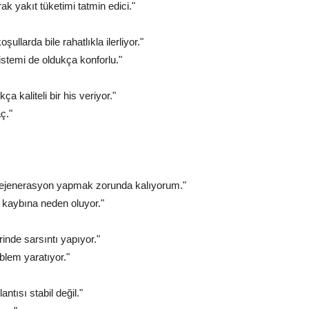
ak yakıt tüketimi tatmin edici."
llarda bile rahatlıkla ilerliyor."
istemi de oldukça konforlu."
 kaliteli bir his veriyor."
aç."
e rejenerasyon yapmak zorunda kalıyorum."
 kaybına neden oluyor."
inde sarsıntı yapıyor."
lem yaratıyor."
ntısı stabil değil."