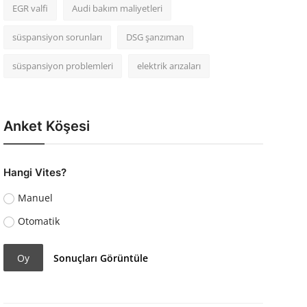
EGR valfi
Audi bakım maliyetleri
süspansiyon sorunları
DSG şanzıman
süspansiyon problemleri
elektrik arızaları
Anket Köşesi
Hangi Vites?
Manuel
Otomatik
Oy
Sonuçları Görüntüle