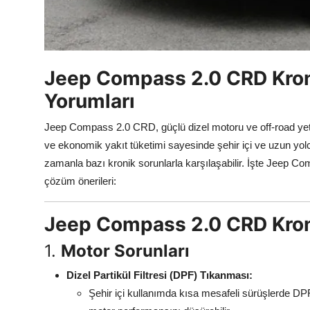
Aydınlatma & Görüş
Şanzıman & Aktarma
Jeep Compass 2.0 CRD Kronik
Dizel Sistemler
Yorumları
Multimedya & Elektronik
Jeep Compass 2.0 CRD, güçlü dizel motoru ve off-road yete
ve ekonomik yakıt tüketimi sayesinde şehir içi ve uzun yolcu
zamanla bazı kronik sorunlarla karşılaşabilir. İşte Jeep Co
çözüm önerileri:
Jeep Compass 2.0 CRD Kroni
1.
Motor Sorunları
Dizel Partikül Filtresi (DPF) Tıkanması:
Şehir içi kullanımda kısa mesafeli sürüşlerde DP