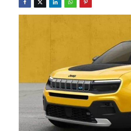
İkinci El & Alım-Satım
Bakım & Arıza Çözümleri
Elektrikli & Hibrit
Kiralama & Filo
Sürüş & Güvenlik
Lastik & Jant
Yağlar & Sıvılar
LPG & Yakıt
Elektrik & Akü
Klima & Konfor