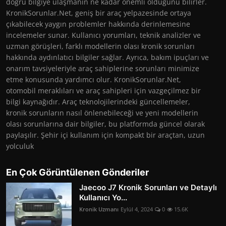
doğru bilgiye ulaşmanın ne kadar önemli olduğunu bilirler.
KronikSorunlar.Net, geniş bir araç yelpazesinde ortaya
çıkabilecek yaygın problemler hakkında derinlemesine
incelemeler sunar. Kullanıcı yorumları, teknik analizler ve
uzman görüşleri, farklı modellerin olası kronik sorunları
hakkında aydınlatıcı bilgiler sağlar. Ayrıca, bakım ipuçları ve
onarım tavsiyeleriyle araç sahiplerine sorunları minimize
etme konusunda yardımcı olur. KronikSorunlar.Net,
otomobil meraklıları ve araç sahipleri için vazgeçilmez bir
bilgi kaynağıdır. Araç teknolojilerindeki güncellemeler,
kronik sorunların nasıl önlenebileceği ve yeni modellerin
olası sorunlarına dair bilgiler, bu platformda güncel olarak
paylaşılır. Şehir içi kullanım için kompakt bir araçtan, uzun
yolculuk
En Çok Görüntülenen Gönderiler
Jaecoo J7 Kronik Sorunları ve Detaylı
Kullanıcı Yo...
Kronik Uzmanı
Eylül 4, 2024
0
15.6K