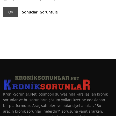
Oy
Sonuçları Görüntüle
KronikSorunlar.Net, otomobil dünyasında karşılaşılan kronik
sorunlar ve bu sorunların çözüm yolları üzerine odaklanan
bir platformdur. Araç sahipleri ve potansiyel alıcılar, "Bu
aracın kronik sorunları nelerdir?" sorusuna yanıt ararken,