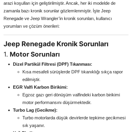
arazi koşulları için geliştirilmiştir. Ancak, her iki modelde de
Aydınlatma & Görüş
zamanla bazı kronik sorunlar gözlemlenmiştir. İşte Jeep
Renegade ve Jeep Wrangler’in kronik sorunları, kullanıcı
Şanzıman & Aktarma
yorumları ve çözüm önerileri:
Dizel Sistemler
Jeep Renegade Kronik Sorunları
Multimedya & Elektronik
1.
Motor Sorunları
Dizel Partikül Filtresi (DPF) Tıkanması:
Kısa mesafeli sürüşlerde DPF tıkanıklığı sıkça rapor
edilmiştir.
EGR Valfi Karbon Birikimi:
Egzoz gazı geri dönüşüm valfindeki karbon birikimi
motor performansını düşürmektedir.
Turbo Lag (Gecikme):
Turbo motorlarda düşük devirlerde tepkime gecikmesi
sık yaşanır.