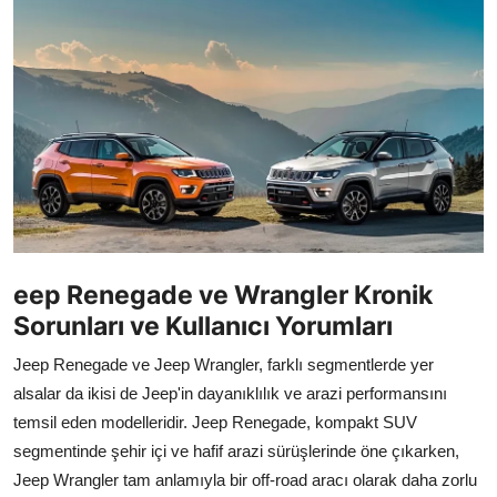
İkinci El & Alım-Satım
Bakım & Arıza Çözümleri
Elektrikli & Hibrit
Kiralama & Filo
Sürüş & Güvenlik
Lastik & Jant
eep Renegade ve Wrangler Kronik
Sorunları ve Kullanıcı Yorumları
Yağlar & Sıvılar
Jeep Renegade ve Jeep Wrangler, farklı segmentlerde yer
LPG & Yakıt
alsalar da ikisi de Jeep'in dayanıklılık ve arazi performansını
temsil eden modelleridir. Jeep Renegade, kompakt SUV
Elektrik & Akü
segmentinde şehir içi ve hafif arazi sürüşlerinde öne çıkarken,
Klima & Konfor
Jeep Wrangler tam anlamıyla bir off-road aracı olarak daha zorlu