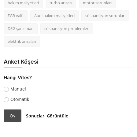
bakım maliyetleri
turbo arızası
motor sorunları
EGR valfi
Audi bakım maliyetleri
süspansiyon sorunları
DSG şanzıman
süspansiyon problemleri
elektrik arızaları
Anket Köşesi
Hangi Vites?
Manuel
Otomatik
Oy
Sonuçları Görüntüle