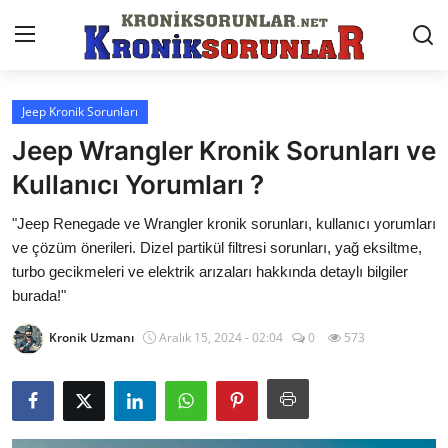
Jeep Kronik Sorunları
Anasayfa
Jeep Wrangler Kronik Sorunları ve
Markalar
Kullanıcı Yorumları ?
İletişim
"Jeep Renegade ve Wrangler kronik sorunları, kullanıcı yorumları
ve çözüm önerileri. Dizel partikül filtresi sorunları, yağ eksiltme,
Trafik & Cezalar
turbo gecikmeleri ve elektrik arızaları hakkında detaylı bilgiler
burada!"
Sigorta & Kasko
Kronik Uzmanı
Aralık 15, 2024 - 02:04
0
573
Vergi & ÖTV & MTV
Muayene & Ruhsat
Sorgulamalar