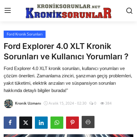
Ford Kronik Sorunları
Anasayfa
Ford Explorer 4.0 XLT Kronik
Markalar
Sorunları ve Kullanıcı Yorumları ?
İletişim
Ford Explorer 4.0 XLT kronik sorunları, kullanıcı yorumları ve
çözüm önerileri. Zamanlama zinciri, şanzıman geçiş problemleri,
Trafik & Cezalar
yakıt tüketimi, elektrik arızaları ve süspansiyon sorunları
hakkında detaylı bilgiler burada!"
Sigorta & Kasko
Kronik Uzmanı
Aralık 15, 2024 - 02:30
0
384
Vergi & ÖTV & MTV
Muayene & Ruhsat
Sorgulamalar