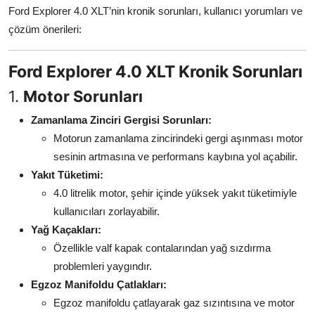
Ford Explorer 4.0 XLT’nin kronik sorunları, kullanıcı yorumları ve
Aydınlatma & Görüş
çözüm önerileri:
Şanzıman & Aktarma
Ford Explorer 4.0 XLT Kronik Sorunları
Dizel Sistemler
1.
Motor Sorunları
Multimedya & Elektronik
Zamanlama Zinciri Gergisi Sorunları:
Motorun zamanlama zincirindeki gergi aşınması motor
sesinin artmasına ve performans kaybına yol açabilir.
Yakıt Tüketimi:
4.0 litrelik motor, şehir içinde yüksek yakıt tüketimiyle
kullanıcıları zorlayabilir.
Yağ Kaçakları:
Özellikle valf kapak contalarından yağ sızdırma
problemleri yaygındır.
Egzoz Manifoldu Çatlakları:
Egzoz manifoldu çatlayarak gaz sızıntısına ve motor