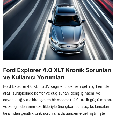
İkinci El & Alım-Satım
Bakım & Arıza Çözümleri
Elektrikli & Hibrit
Kiralama & Filo
Sürüş & Güvenlik
Lastik & Jant
Ford Explorer 4.0 XLT Kronik Sorunları
ve Kullanıcı Yorumları
Yağlar & Sıvılar
Ford Explorer 4.0 XLT, SUV segmentinde hem şehir içi hem de
LPG & Yakıt
arazi sürüşlerinde konfor ve güç sunan, geniş iç hacmi ve
Elektrik & Akü
dayanıklılığıyla dikkat çeken bir modeldir. 4.0 litrelik güçlü motoru
ve zengin donanım özellikleriyle öne çıkan bu araç, kullanıcıları
Klima & Konfor
tarafından çeşitli kronik sorunlarla da gündeme gelmiştir. İşte