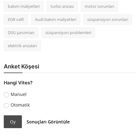
bakım maliyetleri
turbo arızası
motor sorunları
EGR valfi
Audi bakım maliyetleri
süspansiyon sorunları
DSG şanzıman
süspansiyon problemleri
elektrik arızaları
Anket Köşesi
Hangi Vites?
Manuel
Otomatik
Oy
Sonuçları Görüntüle