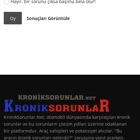
Hayır, bir sorunu çıksa başıma bela olur!
Oy
Sonuçları Görüntüle
KronikSorunlar.Net, otomobil dünyasında karşılaşılan kronik
sorunlar ve bu sorunların çözüm yolları üzerine odaklanan
bir platformdur. Araç sahipleri ve potansiyel alıcılar, "Bu
aracın kronik sorunları nelerdir?" sorusuna yanıt ararken,