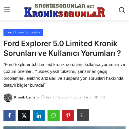
Ford Kronik Sorunları
Anasayfa
Ford Explorer 5.0 Limited Kronik
Markalar
Sorunları ve Kullanıcı Yorumları ?
İletişim
"Ford Explorer 5.0 Limited kronik sorunları, kullanıcı yorumları ve
çözüm önerileri. Yüksek yakıt tüketimi, şanzıman geçiş
Trafik & Cezalar
problemleri, elektrik arızaları ve süspansiyon sorunları hakkında
detaylı bilgiler burada!"
Sigorta & Kasko
Kronik Uzmanı
Aralık 15, 2024 - 02:32
0
173
Vergi & ÖTV & MTV
Muayene & Ruhsat
Sorgulamalar