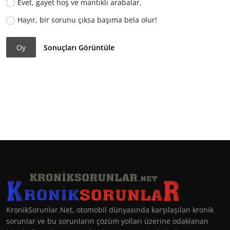
Evet, gayet hoş ve mantıklı arabalar.
Hayır, bir sorunu çıksa başıma bela olur!
Oy
Sonuçları Görüntüle
KronikSorunlar.Net, otomobil dünyasında karşılaşılan kronik
sorunlar ve bu sorunların çözüm yolları üzerine odaklanan