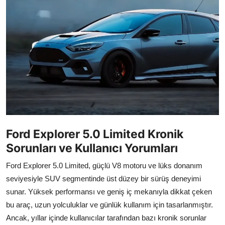
İkinci El & Alım-Satım
Bakım & Arıza Çözümleri
Elektrikli & Hibrit
Kiralama & Filo
Sürüş & Güvenlik
Lastik & Jant
Ford Explorer 5.0 Limited Kronik
Sorunları ve Kullanıcı Yorumları
Yağlar & Sıvılar
Ford Explorer 5.0 Limited, güçlü V8 motoru ve lüks donanım
LPG & Yakıt
seviyesiyle SUV segmentinde üst düzey bir sürüş deneyimi
sunar. Yüksek performansı ve geniş iç mekanıyla dikkat çeken
Elektrik & Akü
bu araç, uzun yolculuklar ve günlük kullanım için tasarlanmıştır.
Klima & Konfor
Ancak, yıllar içinde kullanıcılar tarafından bazı kronik sorunlar