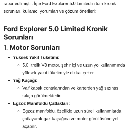
rapor edilmiştir. İşte Ford Explorer 5.0 Limited’in tüm kronik
Aydınlatma & Görüş
sorunları, kullanıcı yorumları ve çözüm önerileri:
Şanzıman & Aktarma
Ford Explorer 5.0 Limited Kronik
Dizel Sistemler
Sorunları
Multimedya & Elektronik
1.
Motor Sorunları
Yüksek Yakıt Tüketimi:
5.0 litrelik V8 motor, şehir içi ve uzun yol kullanımında
yüksek yakıt tüketimiyle dikkat çeker.
Yağ Kaçağı:
Valf kapak contalarından ve karterden yağ sızıntısı
sıkça görülmektedir.
Egzoz Manifoldu Çatlakları:
Egzoz manifoldu, özellikle uzun süreli kullanımlarda
çatlayarak gaz kaçağına ve motor gürültüsüne yol
açabilir.