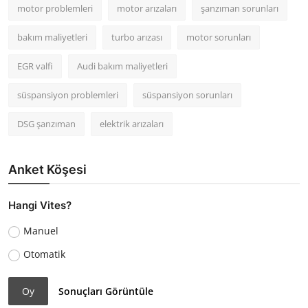
motor problemleri
motor arızaları
şanzıman sorunları
bakım maliyetleri
turbo arızası
motor sorunları
EGR valfi
Audi bakım maliyetleri
süspansiyon problemleri
süspansiyon sorunları
DSG şanzıman
elektrik arızaları
Anket Köşesi
Hangi Vites?
Manuel
Otomatik
Oy
Sonuçları Görüntüle