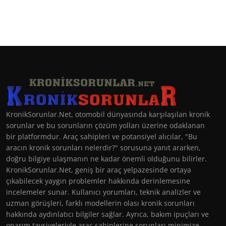
KronikSorunlar.Net, otomobil dünyasında karşılaşılan kronik
sorunlar ve bu sorunların çözüm yolları üzerine odaklanan
bir platformdur. Araç sahipleri ve potansiyel alıcılar, "Bu
aracın kronik sorunları nelerdir?" sorusuna yanıt ararken,
doğru bilgiye ulaşmanın ne kadar önemli olduğunu bilirler.
KronikSorunlar.Net, geniş bir araç yelpazesinde ortaya
çıkabilecek yaygın problemler hakkında derinlemesine
incelemeler sunar. Kullanıcı yorumları, teknik analizler ve
uzman görüşleri, farklı modellerin olası kronik sorunları
hakkında aydınlatıcı bilgiler sağlar. Ayrıca, bakım ipuçları ve
onarım tavsiyeleriyle araç sahiplerine sorunları minimize