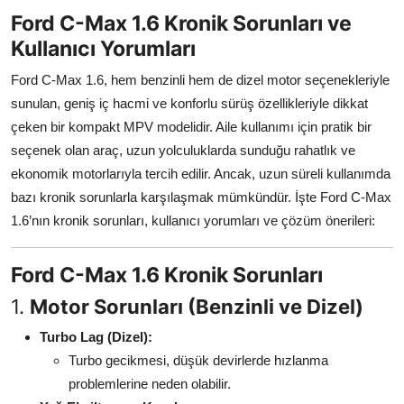
Ford C-Max 1.6 Kronik Sorunları ve
İkinci El & Alım-Satım
Kullanıcı Yorumları
Bakım & Arıza Çözümleri
Ford C-Max 1.6, hem benzinli hem de dizel motor seçenekleriyle
sunulan, geniş iç hacmi ve konforlu sürüş özellikleriyle dikkat
Elektrikli & Hibrit
çeken bir kompakt MPV modelidir. Aile kullanımı için pratik bir
Kiralama & Filo
seçenek olan araç, uzun yolculuklarda sunduğu rahatlık ve
ekonomik motorlarıyla tercih edilir. Ancak, uzun süreli kullanımda
Sürüş & Güvenlik
bazı kronik sorunlarla karşılaşmak mümkündür. İşte Ford C-Max
1.6’nın kronik sorunları, kullanıcı yorumları ve çözüm önerileri:
Lastik & Jant
Yağlar & Sıvılar
Ford C-Max 1.6 Kronik Sorunları
1.
Motor Sorunları (Benzinli ve Dizel)
LPG & Yakıt
Turbo Lag (Dizel):
Elektrik & Akü
Turbo gecikmesi, düşük devirlerde hızlanma
problemlerine neden olabilir.
Klima & Konfor