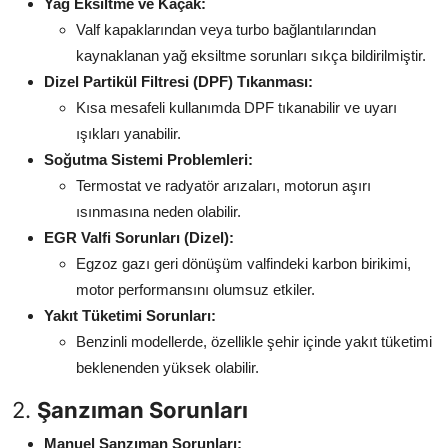
Yağ Eksiltme ve Kaçak:
Aydınlatma & Görüş
Valf kapaklarından veya turbo bağlantılarından
kaynaklanan yağ eksiltme sorunları sıkça bildirilmiştir.
Şanzıman & Aktarma
Dizel Partikül Filtresi (DPF) Tıkanması:
Kısa mesafeli kullanımda DPF tıkanabilir ve uyarı
Dizel Sistemler
ışıkları yanabilir.
Multimedya & Elektronik
Soğutma Sistemi Problemleri:
Termostat ve radyatör arızaları, motorun aşırı
ısınmasına neden olabilir.
EGR Valfi Sorunları (Dizel):
Egzoz gazı geri dönüşüm valfindeki karbon birikimi,
motor performansını olumsuz etkiler.
Yakıt Tüketimi Sorunları:
Benzinli modellerde, özellikle şehir içinde yakıt tüketimi
beklenenden yüksek olabilir.
2.
Şanzıman Sorunları
Manuel Şanzıman Sorunları: