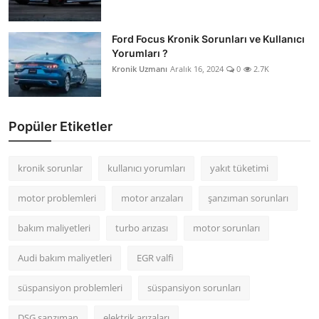
Ford Focus Kronik Sorunları ve Kullanıcı
Yorumları ?
Kronik Uzmanı
Aralık 16, 2024
0
2.7K
Popüler Etiketler
kronik sorunlar
kullanıcı yorumları
yakıt tüketimi
motor problemleri
motor arızaları
şanzıman sorunları
bakım maliyetleri
turbo arızası
motor sorunları
Audi bakım maliyetleri
EGR valfi
süspansiyon problemleri
süspansiyon sorunları
DSG şanzıman
elektrik arızaları