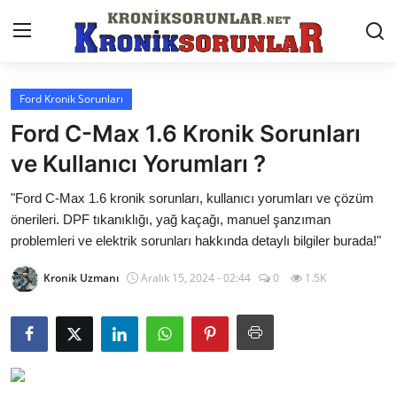
Ford Kronik Sorunları
Anasayfa
Ford C-Max 1.6 Kronik Sorunları
Markalar
ve Kullanıcı Yorumları ?
İletişim
"Ford C-Max 1.6 kronik sorunları, kullanıcı yorumları ve çözüm
önerileri. DPF tıkanıklığı, yağ kaçağı, manuel şanzıman
Trafik & Cezalar
problemleri ve elektrik sorunları hakkında detaylı bilgiler burada!"
Sigorta & Kasko
Kronik Uzmanı
Aralık 15, 2024 - 02:44
0
1.5K
Vergi & ÖTV & MTV
Muayene & Ruhsat
Sorgulamalar