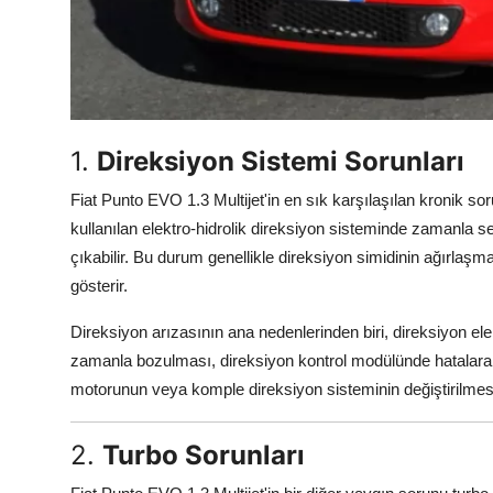
Aydınlatma & Görüş
Şanzıman & Aktarma
Dizel Sistemler
1.
Direksiyon Sistemi Sorunları
Multimedya & Elektronik
Fiat Punto EVO 1.3 Multijet'in en sık karşılaşılan kronik soru
kullanılan elektro-hidrolik direksiyon sisteminde zamanla
çıkabilir. Bu durum genellikle direksiyon simidinin ağırlaş
gösterir.
Direksiyon arızasının ana nedenlerinden biri, direksiyon el
zamanla bozulması, direksiyon kontrol modülünde hatalara 
motorunun veya komple direksiyon sisteminin değiştirilmesin
2.
Turbo Sorunları