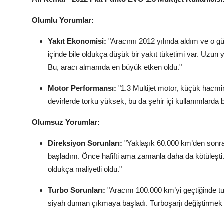
Olumlu Yorumlar:
Yakıt Ekonomisi:
"Aracımı 2012 yılında aldım ve o 
içinde bile oldukça düşük bir yakıt tüketimi var. Uzun 
Bu, aracı almamda en büyük etken oldu."
Motor Performansı:
"1.3 Multijet motor, küçük hacm
devirlerde torku yüksek, bu da şehir içi kullanımlarda 
Olumsuz Yorumlar:
Direksiyon Sorunları:
"Yaklaşık 60.000 km’den sonr
başladım. Önce hafifti ama zamanla daha da kötüleşt
oldukça maliyetli oldu."
Turbo Sorunları:
"Aracım 100.000 km’yi geçtiğinde tu
siyah duman çıkmaya başladı. Turboşarjı değiştirmek