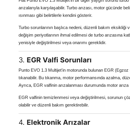
Fiat Punto EVO 1.3 Multijet'in bir diğer yaygın sorunu turbo i
arızalarıyla karşılaşabilir. Turbo arızası, motor gücünde b
ısınması gibi belirtilerle kendini gösterir.
Turbo sorunlarının başlıca nedeni, düzenli bakım eksikliği v
değişim periyotlarının ihmal edilmesi de turbo arızasına kat
yenisiyle değiştirilmesi veya onarımı gereklidir.
3.
EGR Valfi Sorunları
Punto EVO 1.3 Multijet'in motorunda bulunan EGR (Egzoz G
tıkanabilir. Bu tıkanma, motor performansında azalma, düzens
Ayrıca, EGR valfinin arızalanması durumunda motor arıza l
EGR valfinin temizlenmesi veya değiştirilmesi, sorunun çözüm
olabilir ve düzenli bakım gerektirebilir.
4.
Elektronik Arızalar