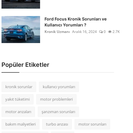
Ford Focus Kronik Sorunları ve
Kullanıcı Yorumları ?
Kronik Uzmanı
Aralık 16, 2024
0
2.7K
Popüler Etiketler
kronik sorunlar
kullanıcı yorumları
yakıt tüketimi
motor problemleri
motor arızaları
şanzıman sorunları
bakım maliyetleri
turbo arızası
motor sorunları