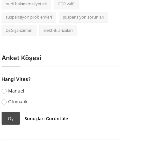
Audi bakım maliyetleri
EGR valfi
süspansiyon problemleri
süspansiyon sorunları
DSG şanzıman
elektrik arızaları
Anket Köşesi
Hangi Vites?
Manuel
Otomatik
Oy
Sonuçları Görüntüle