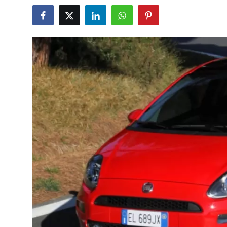
İkinci El & Alım-Satım
Bakım & Arıza Çözümleri
Elektrikli & Hibrit
Kiralama & Filo
Sürüş & Güvenlik
Lastik & Jant
Yağlar & Sıvılar
LPG & Yakıt
Elektrik & Akü
Klima & Konfor