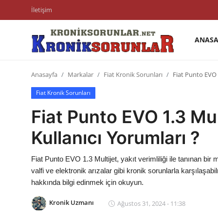
İletişim
ANASA
Anasayfa
Anasayfa
Markalar
Fiat Kronik Sorunları
Fiat Punto EVO 1
Markalar
Fiat Kronik Sorunları
İletişim
Fiat Punto EVO 1.3 Mul
Trafik & Cezalar
Kullanıcı Yorumları ?
Sigorta & Kasko
Fiat Punto EVO 1.3 Multijet, yakıt verimliliği ile tanınan b
Vergi & ÖTV & MTV
valfi ve elektronik arızalar gibi kronik sorunlarla karşılaşa
hakkında bilgi edinmek için okuyun.
Muayene & Ruhsat
Kronik Uzmanı
Ağustos 31, 2024 - 11:38
Sorgulamalar