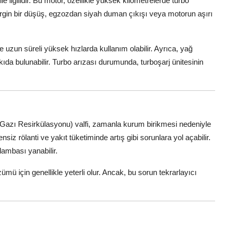
le ilgilidir. Bu motor, özellikle yüksek kilometrelerde turbo
elirgin bir düşüş, egzozdan siyah duman çıkışı veya motorun aşırı
e uzun süreli yüksek hızlarda kullanım olabilir. Ayrıca, yağ
kıda bulunabilir. Turbo arızası durumunda, turboşarj ünitesinin
azı Resirkülasyonu) valfi, zamanla kurum birikmesi nedeniyle
iz rölanti ve yakıt tüketiminde artış gibi sorunlara yol açabilir.
ambası yanabilir.
ü için genellikle yeterli olur. Ancak, bu sorun tekrarlayıcı