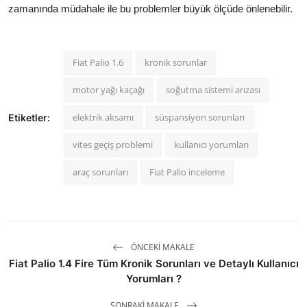
zamanında müdahale ile bu problemler büyük ölçüde önlenebilir.
Fiat Palio 1.6
kronik sorunlar
motor yağı kaçağı
soğutma sistemi arızası
elektrik aksamı
süspansiyon sorunları
Etiketler:
vites geçiş problemi
kullanıcı yorumları
araç sorunları
Fiat Palio inceleme
ÖNCEKI MAKALE
Fiat Palio 1.4 Fire Tüm Kronik Sorunları ve Detaylı Kullanıcı
Yorumları ?
SONRAKI MAKALE