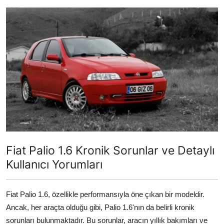
İkinci El & Alım-Satım
Bakım & Arıza Çözümleri
Elektrikli & Hibrit
Kiralama & Filo
Sürüş & Güvenlik
Lastik & Jant
Yağlar & Sıvılar
Fiat Palio 1.6 Kronik Sorunlar ve Detaylı
Kullanıcı Yorumları
LPG & Yakıt
Elektrik & Akü
Fiat Palio 1.6, özellikle performansıyla öne çıkan bir modeldir.
Ancak, her araçta olduğu gibi, Palio 1.6'nın da belirli kronik
Klima & Konfor
sorunları bulunmaktadır. Bu sorunlar, aracın yıllık bakımları ve