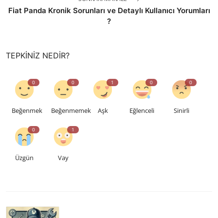
Fiat Panda Kronik Sorunları ve Detaylı Kullanıcı Yorumları
?
TEPKINIZ NEDIR?
0
0
1
0
0
Beğenmek
Beğenmemek
Aşk
Eğlenceli
Sinirli
0
1
Üzgün
Vay