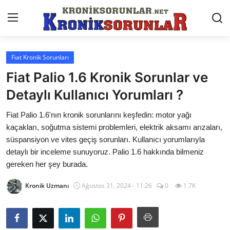
Fiat Kronik Sorunları
Anasayfa
Fiat Palio 1.6 Kronik Sorunlar ve
Markalar
Detaylı Kullanıcı Yorumları ?
İletişim
Fiat Palio 1.6'nın kronik sorunlarını keşfedin: motor yağı
kaçakları, soğutma sistemi problemleri, elektrik aksamı arızaları,
Trafik & Cezalar
süspansiyon ve vites geçiş sorunları. Kullanıcı yorumlarıyla
detaylı bir inceleme sunuyoruz. Palio 1.6 hakkında bilmeniz
Sigorta & Kasko
gereken her şey burada.
Vergi & ÖTV & MTV
Kronik Uzmanı
Ağustos 31, 2024 - 11:26
0
1.7K
Muayene & Ruhsat
Sorgulamalar