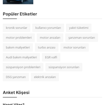
Popüler Etiketler
kronik sorunlar
kullanıcı yorumları
yakıt tüketimi
motor problemleri
motor arızaları
şanzıman sorunları
bakım maliyetleri
turbo arızası
motor sorunları
Audi bakım maliyetleri
EGR valfi
süspansiyon problemleri
süspansiyon sorunları
DSG şanzıman
elektrik arızaları
Anket Köşesi
Hangi Vites?