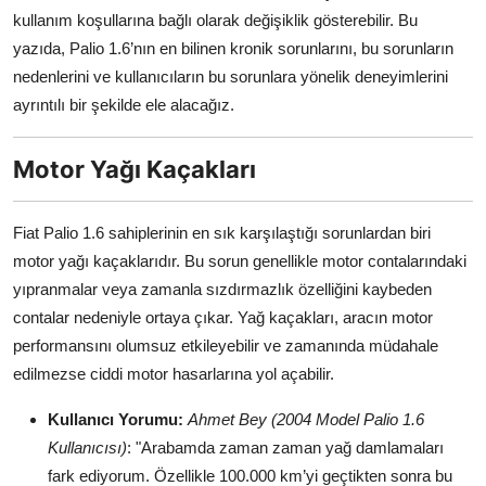
kullanım koşullarına bağlı olarak değişiklik gösterebilir. Bu
Aydınlatma & Görüş
yazıda, Palio 1.6’nın en bilinen kronik sorunlarını, bu sorunların
Şanzıman & Aktarma
nedenlerini ve kullanıcıların bu sorunlara yönelik deneyimlerini
ayrıntılı bir şekilde ele alacağız.
Dizel Sistemler
Motor Yağı Kaçakları
Multimedya & Elektronik
Fiat Palio 1.6 sahiplerinin en sık karşılaştığı sorunlardan biri
motor yağı kaçaklarıdır. Bu sorun genellikle motor contalarındaki
yıpranmalar veya zamanla sızdırmazlık özelliğini kaybeden
contalar nedeniyle ortaya çıkar. Yağ kaçakları, aracın motor
performansını olumsuz etkileyebilir ve zamanında müdahale
edilmezse ciddi motor hasarlarına yol açabilir.
Kullanıcı Yorumu:
Ahmet Bey (2004 Model Palio 1.6
Kullanıcısı)
: "Arabamda zaman zaman yağ damlamaları
fark ediyorum. Özellikle 100.000 km’yi geçtikten sonra bu