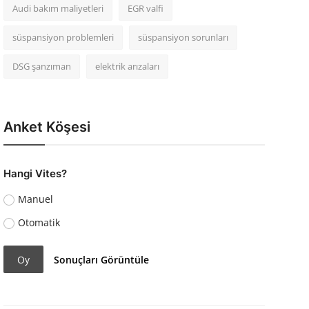
Audi bakım maliyetleri
EGR valfi
süspansiyon problemleri
süspansiyon sorunları
DSG şanzıman
elektrik arızaları
Anket Köşesi
Hangi Vites?
Manuel
Otomatik
Oy
Sonuçları Görüntüle