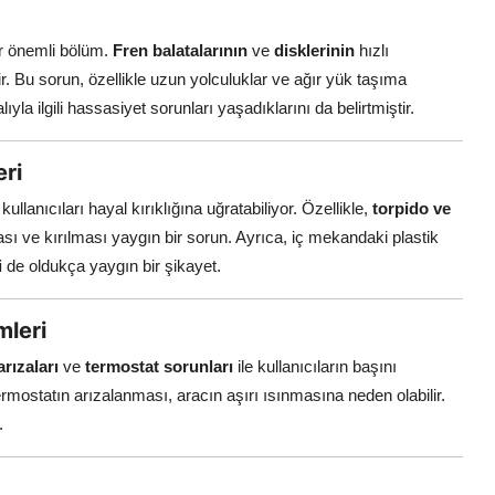
er önemli bölüm.
Fren balatalarının
ve
disklerinin
hızlı
. Bu sorun, özellikle uzun yolculuklar ve ağır yük taşıma
lıyla ilgili hassasiyet sorunları yaşadıklarını da belirtmiştir.
eri
ullanıcıları hayal kırıklığına uğratabiliyor. Özellikle,
torpido ve
ı ve kırılması yaygın bir sorun. Ayrıca, iç mekandaki plastik
i
de oldukça yaygın bir şikayet.
mleri
arızaları
ve
termostat sorunları
ile kullanıcıların başını
mostatın arızalanması, aracın aşırı ısınmasına neden olabilir.
.