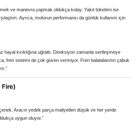
etmek ve manevra yapmak oldukça kolay. Yakıt tüketimi ise
arşılaştım. Ayrıca, motorun performansı da günlük kullanım için
z hayal kırıklığına uğrattı. Direksiyon zamanla sertleşmeye
ıca, fren sistemi de çok güven vermiyor. Fren balatalarının çabuk
ım."
 Fire)
ir seçenek. Aracın yedek parça maliyetleri düşük ve her yerde
ldukça uygun oluyor."