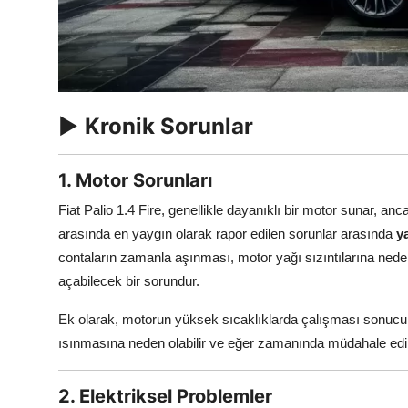
Aydınlatma & Görüş
Şanzıman & Aktarma
Dizel Sistemler
►
Kronik Sorunlar
Multimedya & Elektronik
1. Motor Sorunları
Fiat Palio 1.4 Fire, genellikle dayanıklı bir motor sunar, anca
arasında en yaygın olarak rapor edilen sorunlar arasında
y
contaların zamanla aşınması, motor yağı sızıntılarına nede
açabilecek bir sorundur.
Ek olarak, motorun yüksek sıcaklıklarda çalışması sonuc
ısınmasına neden olabilir ve eğer zamanında müdahale edil
2. Elektriksel Problemler