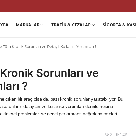
YFA
MARKALAR
TRAFIK & CEZALAR
SIGORTA & KAS
ire Tüm Kronik Sorunları ve Detaylı Kullanıcı Yorumları ?
 Kronik Sorunları ve
ları ?
öne çıkan bir araç olsa da, bazı kronik sorunlar yaşatabiliyor. Bu
 bu sorunların detayları ve kullanıcı yorumları derinlemesine
elektriksel problemler, ve genel performans değerlendirmeleri
0
1.2K