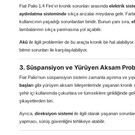
Fiat Palio 1.4 Fire'ın kronik sorunları arasında
elektrik sist
aydınlatma sisteminde
sıkça arızalar meydana gelir. Far
kullanıcının yaşadığı sorunlardan biridir. Bunun yanı sıra,
e
lambalarının sıkça yanmasına yol açabilir.
Akü
ile ilgili problemler de bu araçta kronik bir hal alabiliy
bitme sorunları ile karşılaşılabiliyor.
3. Süspansiyon ve Yürüyen Aksam Prob
Fiat Palio'nun süspansiyon sistemi zamanla aşınma ve yıpr
başları
gibi yürüyen aksam bileşenlerinde yaşanan kronik so
şehir içi kullanımda çukurlara ve tümseklere girildiğinde ge
şikayetlerden biri.
Ayrıca,
direksiyon sistemi
ile ilgili olarak yaşanan sorun
yapması, sürüş güvenliğini tehlikeye atabilir.