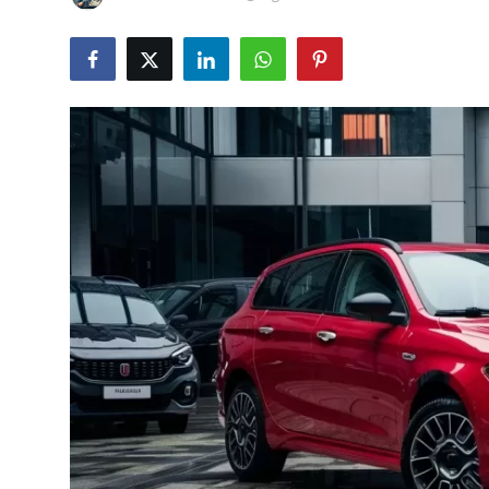
İkinci El & Alım-Satım
Bakım & Arıza Çözümleri
Elektrikli & Hibrit
Kiralama & Filo
Sürüş & Güvenlik
Lastik & Jant
Yağlar & Sıvılar
LPG & Yakıt
Elektrik & Akü
Klima & Konfor