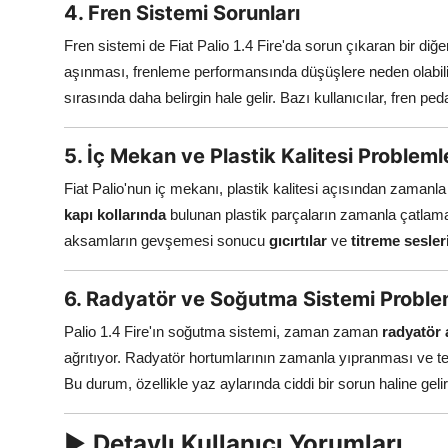
4. Fren Sistemi Sorunları
Fren sistemi de Fiat Palio 1.4 Fire'da sorun çıkaran bir diğ
aşınması, frenleme performansında düşüşlere neden olabilir
sırasında daha belirgin hale gelir. Bazı kullanıcılar, fren peda
5. İç Mekan ve Plastik Kalitesi Probleml
Fiat Palio'nun iç mekanı, plastik kalitesi açısından zamanla k
kapı kollarında
bulunan plastik parçaların zamanla çatlamas
aksamların gevşemesi sonucu
gıcırtılar
ve
titreme sesler
6. Radyatör ve Soğutma Sistemi Proble
Palio 1.4 Fire'ın soğutma sistemi, zaman zaman
radyatör 
ağrıtıyor. Radyatör hortumlarının zamanla yıpranması ve ter
Bu durum, özellikle yaz aylarında ciddi bir sorun haline gelir
►
Detaylı Kullanıcı Yorumları