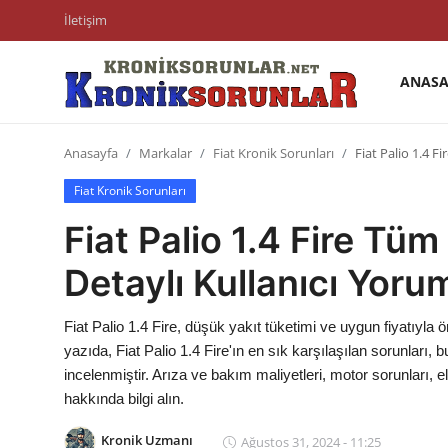
İletişim
ANASA
Anasayfa
Anasayfa
Markalar
Fiat Kronik Sorunları
Fiat Palio 1.4 F
Markalar
Fiat Kronik Sorunları
İletişim
Fiat Palio 1.4 Fire Tüm
Trafik & Cezalar
Detaylı Kullanıcı Yorum
Sigorta & Kasko
Fiat Palio 1.4 Fire, düşük yakıt tüketimi ve uygun fiyatıyla 
Vergi & ÖTV & MTV
yazıda, Fiat Palio 1.4 Fire'ın en sık karşılaşılan sorunları,
incelenmiştir. Arıza ve bakım maliyetleri, motor sorunları, 
Muayene & Ruhsat
hakkında bilgi alın.
Sorgulamalar
Kronik Uzmanı
Ağustos 31, 2024 - 11:25