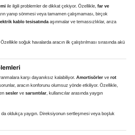
emi
ile ilgili problemler de dikkat çekiyor. Özellikle,
far ve
ların yanıp sönmesi veya tamamen çalışmaması, birçok
lektrik kablo tesisatında
aşınmalar ve temassızlıklar, arıza
or. Özellikle soğuk havalarda aracın ilk çalıştırılması sırasında akü
lemleri
anmalara karşı dayanıksız kalabiliyor.
Amortisörler
ve
rot
runlar, aracın konforunu olumsuz yönde etkiliyor. Özellikle,
len
sesler
ve
sarsıntılar
, kullanıcılar arasında yaygın
lar da oldukça yaygın. Direksiyonun sertleşmesi veya boşluk