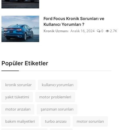
Ford Focus Kronik Sorunları ve
Kullanıcı Yorumları ?
Kronik Uzmanı
Aralık 16, 2024
0
2.7K
Popüler Etiketler
kronik sorunlar
kullanıcı yorumları
yakıt tüketimi
motor problemleri
motor arızaları
şanzıman sorunları
bakım maliyetleri
turbo arızası
motor sorunları