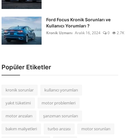
Ford Focus Kronik Sorunları ve
Kullanıcı Yorumları ?
Kronik Uzmanı
Aralık 16, 2024
0
2.7K
Popüler Etiketler
kronik sorunlar
kullanıcı yorumları
yakıt tüketimi
motor problemleri
motor arızaları
şanzıman sorunları
bakım maliyetleri
turbo arızası
motor sorunları