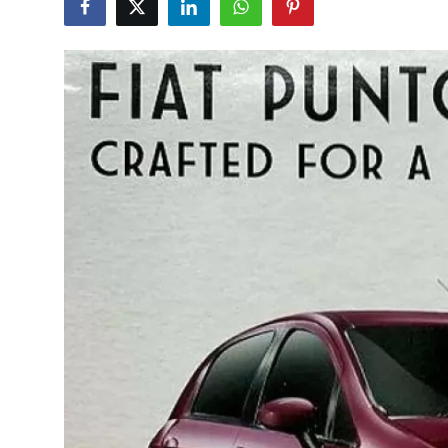
İkinci El & Alım-Satım
Bakım & Arıza Çözümleri
Elektrikli & Hibrit
Kiralama & Filo
Sürüş & Güvenlik
Lastik & Jant
Yağlar & Sıvılar
LPG & Yakıt
Elektrik & Akü
Klima & Konfor