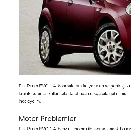
Aydınlatma & Görüş
Şanzıman & Aktarma
Dizel Sistemler
Multimedya & Elektronik
Fiat Punto EVO 1.4, kompakt sınıfta yer alan ve şehir içi kul
kronik sorunlar kullanıcılar tarafından sıkça dile getirilmişti
inceleyelim.
Motor Problemleri
Fiat Punto EVO 1.4, benzinli motoru ile tanınır, ancak bu mot