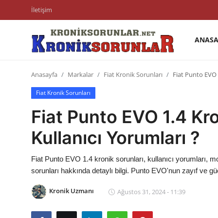
İletişim
ANASA
Anasayfa
Anasayfa
Markalar
Fiat Kronik Sorunları
Fiat Punto EVO 1
Markalar
Fiat Kronik Sorunları
İletişim
Fiat Punto EVO 1.4 Kro
Trafik & Cezalar
Kullanıcı Yorumları ?
Sigorta & Kasko
Fiat Punto EVO 1.4 kronik sorunları, kullanıcı yorumları, mo
Vergi & ÖTV & MTV
sorunları hakkında detaylı bilgi. Punto EVO'nun zayıf ve güç
Muayene & Ruhsat
Kronik Uzmanı
Ağustos 31, 2024 - 11:39
Sorgulamalar