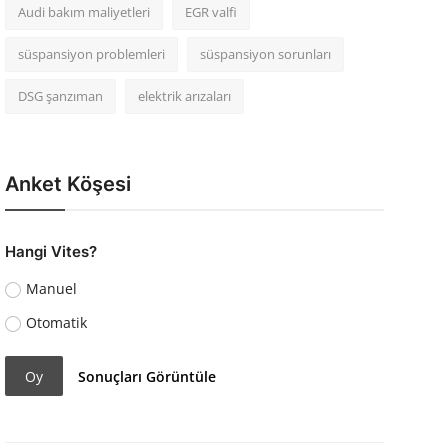
Audi bakım maliyetleri
EGR valfi
süspansiyon problemleri
süspansiyon sorunları
DSG şanzıman
elektrik arızaları
Anket Köşesi
Hangi Vites?
Manuel
Otomatik
Oy
Sonuçları Görüntüle