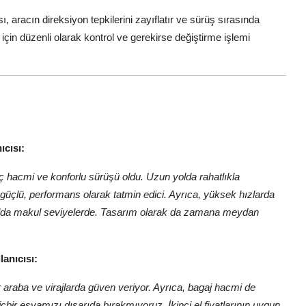
, aracın direksiyon tepkilerini zayıflatır ve sürüş sırasında
 için düzenli olarak kontrol ve gerekirse değiştirme işlemi
ıcısı:
 iç hacmi ve konforlu sürüşü oldu. Uzun yolda rahatlıkla
 güçlü, performans olarak tatmin edici. Ayrıca, yüksek hızlarda
n yolda makul seviyelerde. Tasarım olarak da zamana meydan
anıcısı:
r araba ve virajlarda güven veriyor. Ayrıca, bagaj hacmi de
çbir eşyamızı dışarıda bırakmıyoruz. İkinci el fiyatlarının uygun