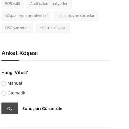
EGR valfi
Audi bakım maliyetleri
süspansiyon problemleri
süspansiyon sorunları
DSG şanzıman
elektrik arızaları
Anket Köşesi
Hangi Vites?
Manuel
Otomatik
Oy
Sonuçları Görüntüle