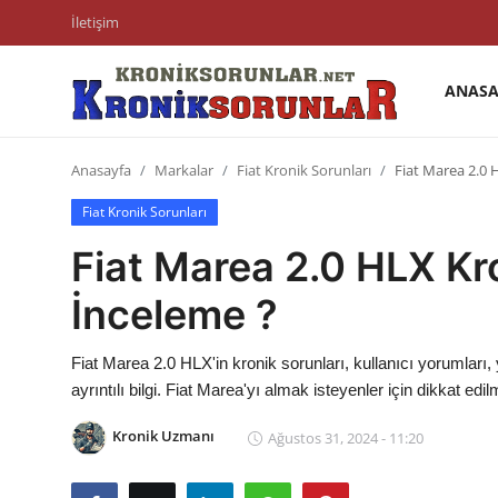
İletişim
ANASA
Anasayfa
Anasayfa
Markalar
Fiat Kronik Sorunları
Fiat Marea 2.0 
Markalar
Fiat Kronik Sorunları
İletişim
Fiat Marea 2.0 HLX Kro
Trafik & Cezalar
İnceleme ?
Sigorta & Kasko
Fiat Marea 2.0 HLX'in kronik sorunları, kullanıcı yorumları,
Vergi & ÖTV & MTV
ayrıntılı bilgi. Fiat Marea'yı almak isteyenler için dikkat ed
Muayene & Ruhsat
Kronik Uzmanı
Ağustos 31, 2024 - 11:20
Sorgulamalar