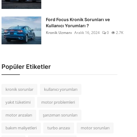
Ford Focus Kronik Sorunları ve
Kullanıcı Yorumları ?
Kronik Uzmanı
Aralık 16, 2024
0
2.7K
Popüler Etiketler
kronik sorunlar
kullanıcı yorumları
yakıt tüketimi
motor problemleri
motor arızaları
şanzıman sorunları
bakım maliyetleri
turbo arızası
motor sorunları