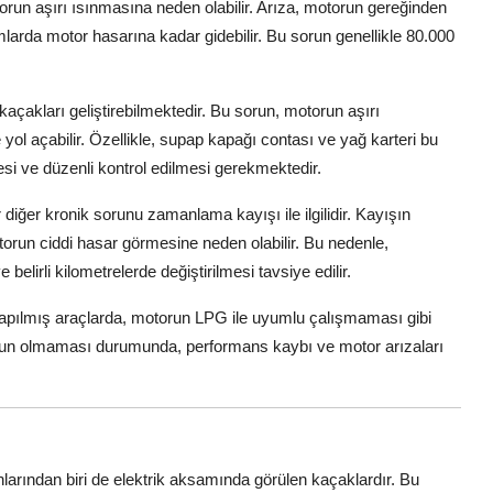
un aşırı ısınmasına neden olabilir. Arıza, motorun gereğinden
mlarda motor hasarına kadar gidebilir. Bu sorun genellikle 80.000
kaçakları geliştirebilmektedir. Bu sorun, motorun aşırı
 açabilir. Özellikle, supap kapağı contası ve yağ karteri bu
si ve düzenli kontrol edilmesi gerekmektedir.
 diğer kronik sorunu zamanlama kayışı ile ilgilidir. Kayışın
un ciddi hasar görmesine neden olabilir. Bu nedenle,
elirli kilometrelerde değiştirilmesi tavsiye edilir.
ılmış araçlarda, motorun LPG ile uyumlu çalışmaması gibi
gun olmaması durumunda, performans kaybı ve motor arızaları
nlarından biri de elektrik aksamında görülen kaçaklardır. Bu