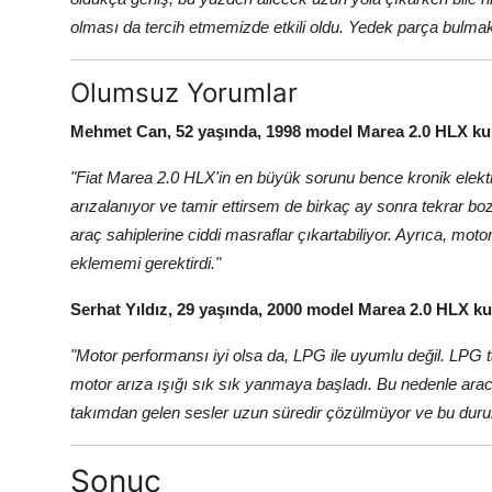
olması da tercih etmemizde etkili oldu. Yedek parça bulmak 
Olumsuz Yorumlar
Mehmet Can, 52 yaşında, 1998 model Marea 2.0 HLX kull
"Fiat Marea 2.0 HLX'in en büyük sorunu bence kronik elektrik
arızalanıyor ve tamir ettirsem de birkaç ay sonra tekrar b
araç sahiplerine ciddi masraflar çıkartabiliyor. Ayrıca, mo
eklememi gerektirdi."
Serhat Yıldız, 29 yaşında, 2000 model Marea 2.0 HLX kul
"Motor performansı iyi olsa da, LPG ile uyumlu değil. LPG 
motor arıza ışığı sık sık yanmaya başladı. Bu nedenle ara
takımdan gelen sesler uzun süredir çözülmüyor ve bu durum
Sonuç