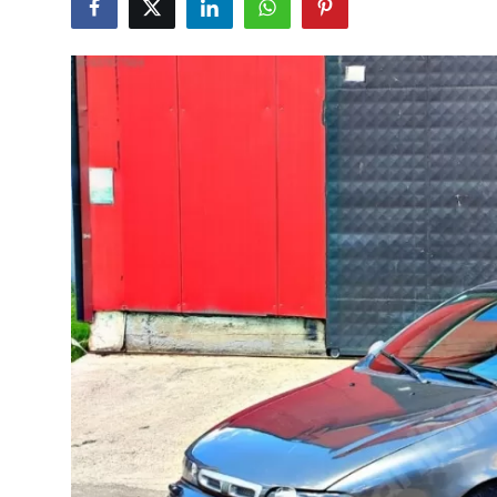
İkinci El & Alım-Satım
Bakım & Arıza Çözümleri
Elektrikli & Hibrit
Kiralama & Filo
Sürüş & Güvenlik
Lastik & Jant
Yağlar & Sıvılar
LPG & Yakıt
Elektrik & Akü
Klima & Konfor