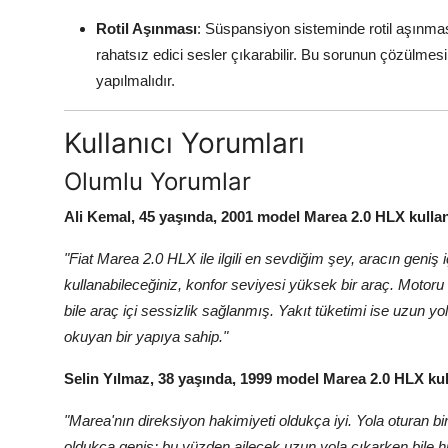
Rotil Aşınması
: Süspansiyon sisteminde rotil aşınması
rahatsız edici sesler çıkarabilir. Bu sorunun çözülmesi
yapılmalıdır.
Kullanıcı Yorumları
Olumlu Yorumlar
Ali Kemal, 45 yaşında, 2001 model Marea 2.0 HLX kullan
"Fiat Marea 2.0 HLX ile ilgili en sevdiğim şey, aracın geniş
kullanabileceğiniz, konfor seviyesi yüksek bir araç. Motoru
bile araç içi sessizlik sağlanmış. Yakıt tüketimi ise uzu
okuyan bir yapıya sahip."
Selin Yılmaz, 38 yaşında, 1999 model Marea 2.0 HLX kull
"Marea'nın direksiyon hakimiyeti oldukça iyi. Yola oturan bi
oldukça geniş; bu yüzden ailecek uzun yola çıkarken bile hi