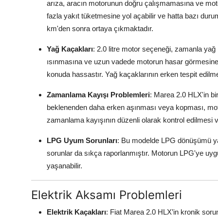
arıza, aracın motorunun doğru çalışmamasına ve motor
fazla yakıt tüketmesine yol açabilir ve hatta bazı duru
km'den sonra ortaya çıkmaktadır.
Yağ Kaçakları
: 2.0 litre motor seçeneği, zamanla yağ 
ısınmasına ve uzun vadede motorun hasar görmesine yol
konuda hassastır. Yağ kaçaklarının erken tespit edilme
Zamanlama Kayışı Problemleri
: Marea 2.0 HLX'in bir
beklenenden daha erken aşınması veya kopması, motor
zamanlama kayışının düzenli olarak kontrol edilmesi ve b
LPG Uyum Sorunları
: Bu modelde LPG dönüşümü yap
sorunlar da sıkça raporlanmıştır. Motorun LPG'ye uy
yaşanabilir.
Elektrik Aksamı Problemleri
Elektrik Kaçakları
: Fiat Marea 2.0 HLX’in kronik soru