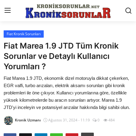
Fiat Kronik Sorunları
Anasayfa
Fiat Marea 1.9 JTD Tüm Kronik
Markalar
Sorunlar ve Detaylı Kullanıcı
Yorumları ?
İletişim
Fiat Marea 1.9 JTD, ekonomik dizel motoruyla dikkat çekerken,
Trafik & Cezalar
EGR valfi, turbo arızaları, elektrik aksamı sorunları gibi kronik
Sigorta & Kasko
problemleri ile öne çıkıyor. Kullanıcı yorumlarına göre, özellikle
yüksek kilometrelerde bu aracın sorunları artıyor. Marea 1.9
Vergi & ÖTV & MTV
JTD'yi inceleyin ve potansiyel arızalar hakkında bilgi sahibi olun.
Muayene & Ruhsat
Kronik Uzmanı
Ağustos 31, 2024 - 11:19
0
484
Sorgulamalar