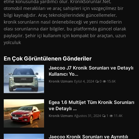
etme konusunda yardımcı olur. KronikSorunlar.Net,
otomobil meraklıları ve araç sahipleri için vazgeçilmez bir
bilgi kaynağıdır. Araç teknolojilerindeki güncellemeler,
kronik sorunların nasıl önlenebileceği ve yeni modellerin
olası sorunlarına dair bilgiler, bu platformda güncel olarak
paylaşılır. Şehir içi kullanım için kompakt bir araçtan, uzun
yolculuk
En Çok Görüntülenen Gönderiler
Jaecoo J7 Kronik Sorunları ve Detaylı
Kullanıcı Yo...
Kronik Uzmanı
Eylül 4, 2024
0
15.6K
Egea 1.6 Multijet Tüm Kronik Sorunları
ve Detaylı ...
Kronik Uzmanı
Ağustos 31, 2024
1
11.4K
Jaecoo Kronik Sorunları ve Ayrıntılı