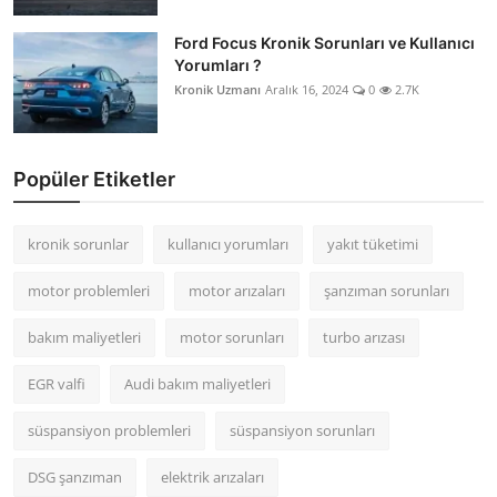
Ford Focus Kronik Sorunları ve Kullanıcı
Yorumları ?
Kronik Uzmanı
Aralık 16, 2024
0
2.7K
Popüler Etiketler
kronik sorunlar
kullanıcı yorumları
yakıt tüketimi
motor problemleri
motor arızaları
şanzıman sorunları
bakım maliyetleri
motor sorunları
turbo arızası
EGR valfi
Audi bakım maliyetleri
süspansiyon problemleri
süspansiyon sorunları
DSG şanzıman
elektrik arızaları