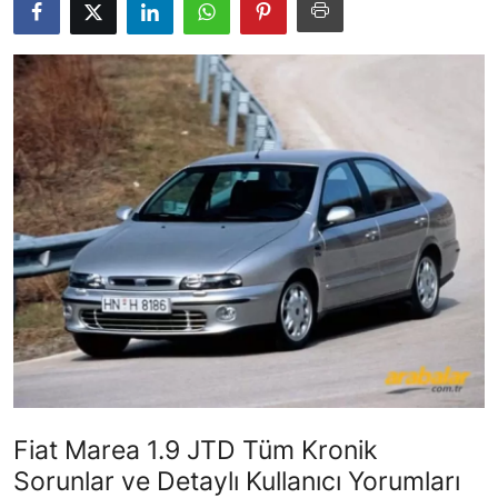
İkinci El & Alım-Satım
Bakım & Arıza Çözümleri
Elektrikli & Hibrit
Kiralama & Filo
Sürüş & Güvenlik
Lastik & Jant
Yağlar & Sıvılar
LPG & Yakıt
Elektrik & Akü
Fiat Marea 1.9 JTD Tüm Kronik
Klima & Konfor
Sorunlar ve Detaylı Kullanıcı Yorumları