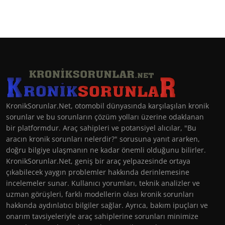
KronikSorunlar.Net, otomobil dünyasında karşılaşılan kronik
sorunlar ve bu sorunların çözüm yolları üzerine odaklanan
bir platformdur. Araç sahipleri ve potansiyel alıcılar, "Bu
aracın kronik sorunları nelerdir?" sorusuna yanıt ararken,
doğru bilgiye ulaşmanın ne kadar önemli olduğunu bilirler.
KronikSorunlar.Net, geniş bir araç yelpazesinde ortaya
çıkabilecek yaygın problemler hakkında derinlemesine
incelemeler sunar. Kullanıcı yorumları, teknik analizler ve
uzman görüşleri, farklı modellerin olası kronik sorunları
hakkında aydınlatıcı bilgiler sağlar. Ayrıca, bakım ipuçları ve
onarım tavsiyeleriyle araç sahiplerine sorunları minimize