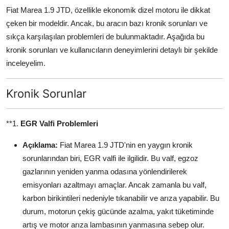
Fiat Marea 1.9 JTD, özellikle ekonomik dizel motoru ile dikkat
Aydınlatma & Görüş
çeken bir modeldir. Ancak, bu aracın bazı kronik sorunları ve
Şanzıman & Aktarma
sıkça karşılaşılan problemleri de bulunmaktadır. Aşağıda bu
kronik sorunları ve kullanıcıların deneyimlerini detaylı bir şekilde
Dizel Sistemler
inceleyelim.
Multimedya & Elektronik
Kronik Sorunlar
**1.
EGR Valfi Problemleri
Açıklama:
Fiat Marea 1.9 JTD'nin en yaygın kronik
sorunlarından biri, EGR valfi ile ilgilidir. Bu valf, egzoz
gazlarının yeniden yanma odasına yönlendirilerek
emisyonları azaltmayı amaçlar. Ancak zamanla bu valf,
karbon birikintileri nedeniyle tıkanabilir ve arıza yapabilir. Bu
durum, motorun çekiş gücünde azalma, yakıt tüketiminde
artış ve motor arıza lambasının yanmasına sebep olur.