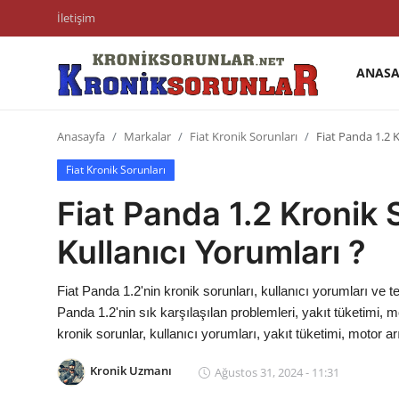
İletişim
ANASA
Anasayfa
Anasayfa
Markalar
Fiat Kronik Sorunları
Fiat Panda 1.2 K
Markalar
Fiat Kronik Sorunları
İletişim
Fiat Panda 1.2 Kronik 
Trafik & Cezalar
Kullanıcı Yorumları ?
Sigorta & Kasko
Fiat Panda 1.2'nin kronik sorunları, kullanıcı yorumları ve 
Vergi & ÖTV & MTV
Panda 1.2'nin sık karşılaşılan problemleri, yakıt tüketimi, mo
kronik sorunlar, kullanıcı yorumları, yakıt tüketimi, motor ar
Muayene & Ruhsat
Kronik Uzmanı
Ağustos 31, 2024 - 11:31
Sorgulamalar