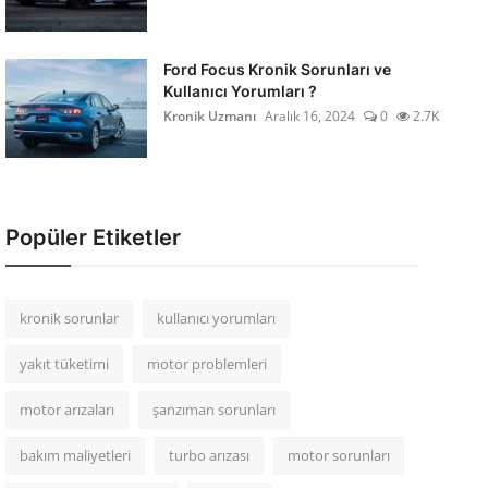
Ford Focus Kronik Sorunları ve
Kullanıcı Yorumları ?
Kronik Uzmanı
Aralık 16, 2024
0
2.7K
Popüler Etiketler
kronik sorunlar
kullanıcı yorumları
yakıt tüketimi
motor problemleri
motor arızaları
şanzıman sorunları
bakım maliyetleri
turbo arızası
motor sorunları