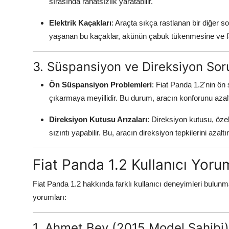
sırasında rahatsızlık yaratabilir.
Elektrik Kaçakları
: Araçta sıkça rastlanan bir diğer so
yaşanan bu kaçaklar, akünün çabuk tükenmesine ve fa
3. Süspansiyon ve Direksiyon Soru
Ön Süspansiyon Problemleri
: Fiat Panda 1.2'nin ö
çıkarmaya meyillidir. Bu durum, aracın konforunu azalta
Direksiyon Kutusu Arızaları
: Direksiyon kutusu, özel
sızıntı yapabilir. Bu, aracın direksiyon tepkilerini azalt
Fiat Panda 1.2 Kullanıcı Yorum
Fiat Panda 1.2 hakkında farklı kullanıcı deneyimleri bulunma
yorumları:
1. Ahmet Bey (2015 Model Sahibi)