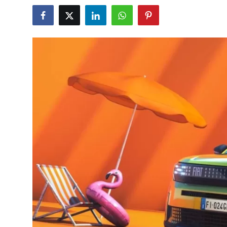
İkinci El & Alım-Satım
Bakım & Arıza Çözümleri
Elektrikli & Hibrit
Kiralama & Filo
Sürüş & Güvenlik
Lastik & Jant
Yağlar & Sıvılar
LPG & Yakıt
Elektrik & Akü
Klima & Konfor