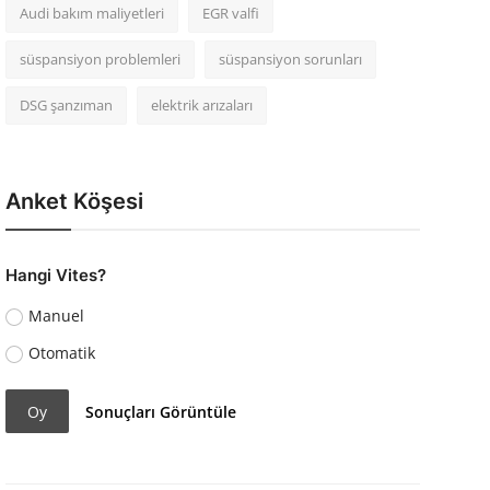
Audi bakım maliyetleri
EGR valfi
süspansiyon problemleri
süspansiyon sorunları
DSG şanzıman
elektrik arızaları
Anket Köşesi
Hangi Vites?
Manuel
Otomatik
Oy
Sonuçları Görüntüle