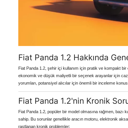
Aydınlatma & Görüş
Şanzıman & Aktarma
Dizel Sistemler
Multimedya & Elektronik
Fiat Panda 1.2 Hakkında Gene
Fiat Panda 1.2, şehir içi kullanım için pratik ve kompakt bir 
ekonomik ve düşük maliyetli bir seçenek arayanlar için cazip
yorumları, potansiyel alıcılar için önemli bir inceleme konus
Fiat Panda 1.2'nin Kronik Soru
Fiat Panda 1.2, popüler bir model olmasına rağmen, bazı kull
sahip. Bu sorunlar genellikle aracın motoru, elektronik aksa
rastlanan kronik problemler: