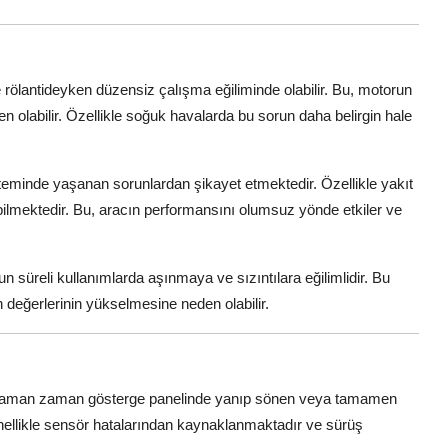
le rölantideyken düzensiz çalışma eğiliminde olabilir. Bu, motorun
olabilir. Özellikle soğuk havalarda bu sorun daha belirgin hale
sisteminde yaşanan sorunlardan şikayet etmektedir. Özellikle yakıt
lmektedir. Bu, aracın performansını olumsuz yönde etkiler ve
un süreli kullanımlarda aşınmaya ve sızıntılara eğilimlidir. Bu
eğerlerinin yükselmesine neden olabilir.
i, zaman zaman gösterge panelinde yanıp sönen veya tamamen
enellikle sensör hatalarından kaynaklanmaktadır ve sürüş