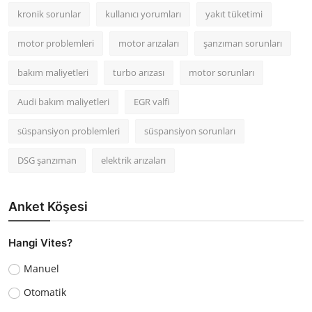
kronik sorunlar
kullanıcı yorumları
yakıt tüketimi
motor problemleri
motor arızaları
şanzıman sorunları
bakım maliyetleri
turbo arızası
motor sorunları
Audi bakım maliyetleri
EGR valfi
süspansiyon problemleri
süspansiyon sorunları
DSG şanzıman
elektrik arızaları
Anket Köşesi
Hangi Vites?
Manuel
Otomatik