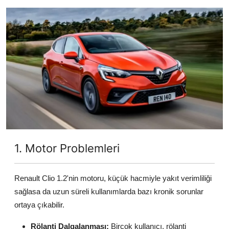
İkinci El & Alım-Satım
Bakım & Arıza Çözümleri
Elektrikli & Hibrit
Kiralama & Filo
Sürüş & Güvenlik
Lastik & Jant
1. Motor Problemleri
Yağlar & Sıvılar
LPG & Yakıt
Renault Clio 1.2'nin motoru, küçük hacmiyle yakıt verimliliği
sağlasa da uzun süreli kullanımlarda bazı kronik sorunlar
Elektrik & Akü
ortaya çıkabilir.
Klima & Konfor
Rölanti Dalgalanması:
Birçok kullanıcı, rölanti