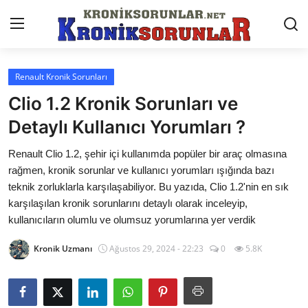
Renault Kronik Sorunları
Anasayfa
Clio 1.2 Kronik Sorunları ve
Markalar
Detaylı Kullanıcı Yorumları ?
İletişim
Renault Clio 1.2, şehir içi kullanımda popüler bir araç olmasına
rağmen, kronik sorunlar ve kullanıcı yorumları ışığında bazı
Trafik & Cezalar
teknik zorluklarla karşılaşabiliyor. Bu yazıda, Clio 1.2'nin en sık
karşılaşılan kronik sorunlarını detaylı olarak inceleyip,
Sigorta & Kasko
kullanıcıların olumlu ve olumsuz yorumlarına yer verdik
Vergi & ÖTV & MTV
Kronik Uzmanı
Ağustos 29, 2024 - 22:23
0
5.8K
Muayene & Ruhsat
Sorgulamalar