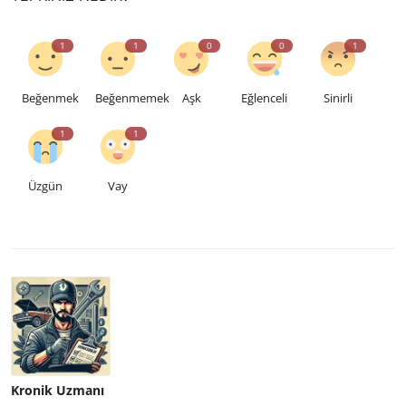
1
1
0
0
1
Beğenmek
Beğenmemek
Aşk
Eğlenceli
Sinirli
1
1
Üzgün
Vay
Kronik Uzmanı