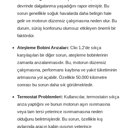
devrinde dalgalanma yaşadığını rapor etmiştir. Bu
Aydınlatma & Görüş
sorun genellikle soğuk havalarda daha belirgin hale
Şanzıman & Aktarma
gelir ve motorun düzensiz çalışmasına neden olur. Bu
durum, sürüş konforunu olumsuz etkileyen önemli bir
Dizel Sistemler
faktördür.
Multimedya & Elektronik
Ateşleme Bobini Arızaları:
Clio 1.2'de sıkça
karşılaşılan bir diğer sorun, ateşleme bobinlerinin
zamanla arızalanmasıdır. Bu, motorun düzensiz
çalışmasına, performans kaybına ve yakıt tüketiminin
artmasına yol açabilir. Özellikle 50.000 kilometre
sonrası bu sorun daha sık görülmektedir.
Termostat Problemleri:
Kullanıcılar, termostatın sıkça
arıza yaptığını ve bunun motorun aşırı ısınmasına
veya tam tersi yeterince ısınmamasına neden
olduğunu belirtmişlerdir. Bu sorun, özellikle kış
aylarında aracın kabin ısısının yeterince