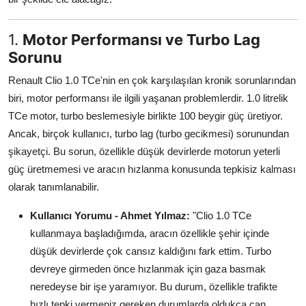
Aydınlatma & Görüş
1.
Motor Performansı ve Turbo Lag
Şanzıman & Aktarma
Sorunu
Dizel Sistemler
Renault Clio 1.0 TCe'nin en çok karşılaşılan kronik sorunlarından
biri, motor performansı ile ilgili yaşanan problemlerdir. 1.0 litrelik
Multimedya & Elektronik
TCe motor, turbo beslemesiyle birlikte 100 beygir güç üretiyor.
Ancak, birçok kullanıcı, turbo lag (turbo gecikmesi) sorunundan
şikayetçi. Bu sorun, özellikle düşük devirlerde motorun yeterli
güç üretmemesi ve aracın hızlanma konusunda tepkisiz kalması
olarak tanımlanabilir.
Kullanıcı Yorumu - Ahmet Yılmaz:
"Clio 1.0 TCe
kullanmaya başladığımda, aracın özellikle şehir içinde
düşük devirlerde çok cansız kaldığını fark ettim. Turbo
devreye girmeden önce hızlanmak için gaza basmak
neredeyse bir işe yaramıyor. Bu durum, özellikle trafikte
hızlı tepki vermeniz gereken durumlarda oldukça can