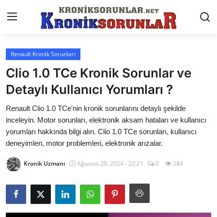
Renault Kronik Sorunları
Anasayfa
Clio 1.0 TCe Kronik Sorunlar ve
Markalar
Detaylı Kullanıcı Yorumları ?
İletişim
Renault Clio 1.0 TCe'nin kronik sorunlarını detaylı şekilde
inceleyin. Motor sorunları, elektronik aksam hataları ve kullanıcı
Trafik & Cezalar
yorumları hakkında bilgi alın. Clio 1.0 TCe sorunları, kullanıcı
deneyimleri, motor problemleri, elektronik arızalar.
Sigorta & Kasko
Kronik Uzmanı
Ağustos 29, 2024 - 22:21
0
284
Vergi & ÖTV & MTV
Muayene & Ruhsat
Sorgulamalar