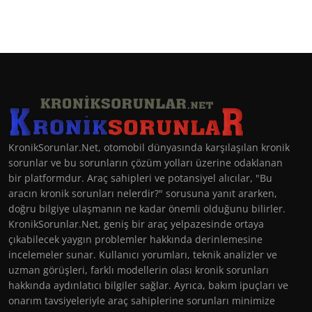
KronikSorunlar.Net, otomobil dünyasında karşılaşılan kronik
sorunlar ve bu sorunların çözüm yolları üzerine odaklanan
bir platformdur. Araç sahipleri ve potansiyel alıcılar, "Bu
aracın kronik sorunları nelerdir?" sorusuna yanıt ararken,
doğru bilgiye ulaşmanın ne kadar önemli olduğunu bilirler.
KronikSorunlar.Net, geniş bir araç yelpazesinde ortaya
çıkabilecek yaygın problemler hakkında derinlemesine
incelemeler sunar. Kullanıcı yorumları, teknik analizler ve
uzman görüşleri, farklı modellerin olası kronik sorunları
hakkında aydınlatıcı bilgiler sağlar. Ayrıca, bakım ipuçları ve
onarım tavsiyeleriyle araç sahiplerine sorunları minimize