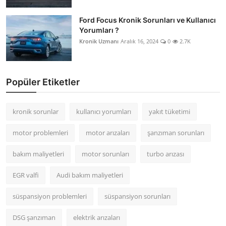
Ford Focus Kronik Sorunları ve Kullanıcı
Yorumları ?
Kronik Uzmanı
Aralık 16, 2024
0
2.7K
Popüler Etiketler
kronik sorunlar
kullanıcı yorumları
yakıt tüketimi
motor problemleri
motor arızaları
şanzıman sorunları
bakım maliyetleri
motor sorunları
turbo arızası
EGR valfi
Audi bakım maliyetleri
süspansiyon problemleri
süspansiyon sorunları
DSG şanzıman
elektrik arızaları