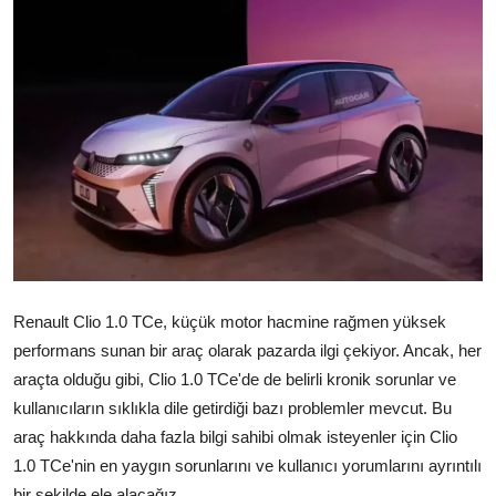
İkinci El & Alım-Satım
Bakım & Arıza Çözümleri
Elektrikli & Hibrit
Kiralama & Filo
Sürüş & Güvenlik
Lastik & Jant
Renault Clio 1.0 TCe, küçük motor hacmine rağmen yüksek
Yağlar & Sıvılar
performans sunan bir araç olarak pazarda ilgi çekiyor. Ancak, her
LPG & Yakıt
araçta olduğu gibi, Clio 1.0 TCe'de de belirli kronik sorunlar ve
kullanıcıların sıklıkla dile getirdiği bazı problemler mevcut. Bu
Elektrik & Akü
araç hakkında daha fazla bilgi sahibi olmak isteyenler için Clio
1.0 TCe'nin en yaygın sorunlarını ve kullanıcı yorumlarını ayrıntılı
Klima & Konfor
bir şekilde ele alacağız.