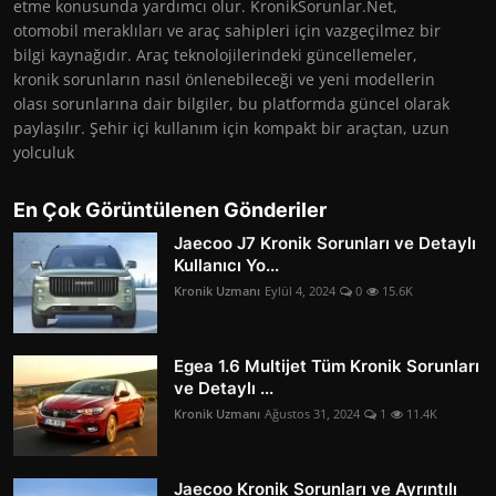
etme konusunda yardımcı olur. KronikSorunlar.Net,
otomobil meraklıları ve araç sahipleri için vazgeçilmez bir
bilgi kaynağıdır. Araç teknolojilerindeki güncellemeler,
kronik sorunların nasıl önlenebileceği ve yeni modellerin
olası sorunlarına dair bilgiler, bu platformda güncel olarak
paylaşılır. Şehir içi kullanım için kompakt bir araçtan, uzun
yolculuk
En Çok Görüntülenen Gönderiler
Jaecoo J7 Kronik Sorunları ve Detaylı
Kullanıcı Yo...
Kronik Uzmanı
Eylül 4, 2024
0
15.6K
Egea 1.6 Multijet Tüm Kronik Sorunları
ve Detaylı ...
Kronik Uzmanı
Ağustos 31, 2024
1
11.4K
Jaecoo Kronik Sorunları ve Ayrıntılı