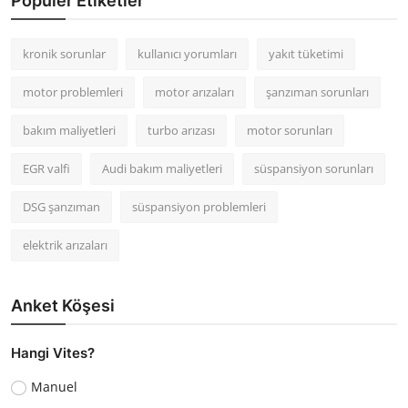
Popüler Etiketler
kronik sorunlar
kullanıcı yorumları
yakıt tüketimi
motor problemleri
motor arızaları
şanzıman sorunları
bakım maliyetleri
turbo arızası
motor sorunları
EGR valfi
Audi bakım maliyetleri
süspansiyon sorunları
DSG şanzıman
süspansiyon problemleri
elektrik arızaları
Anket Köşesi
Hangi Vites?
Manuel