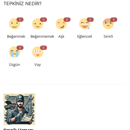
TEPKINIZ NEDIR?
0
0
0
0
0
Beğenmek
Beğenmemek
Aşk
Eğlenceli
Sinirli
0
0
Üzgün
Vay
Kronik Uzmanı