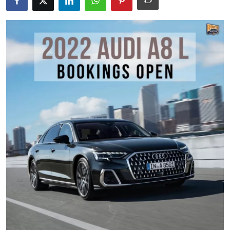
İkinci El & Alım-Satım
Bakım & Arıza Çözümleri
Elektrikli & Hibrit
Kiralama & Filo
Sürüş & Güvenlik
Lastik & Jant
Yağlar & Sıvılar
LPG & Yakıt
Elektrik & Akü
Klima & Konfor