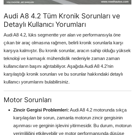
Aydınlatma & Görüş
Audi A8 4.2 Tüm Kronik Sorunları ve
Şanzıman & Aktarma
Detaylı Kullanıcı Yorumları
Dizel Sistemler
Audi A8 4.2, lüks segmentte yer alan ve performansıyla öne
çıkan bir araç olmasına rağmen, belirli kronik sorunlarla karşı
Multimedya & Elektronik
karşıya kalmıştır. Bu kronik sorunlar, aracın sahip olduğu yüksek
teknoloji ve karmaşık mühendislik nedeniyle zaman zaman
kullanıcıların başını ağrıtabiliyor. Aşağıda Audi A8 4.2’nin
karşılaştığı kronik sorunları ve bu sorunlar hakkındaki detaylı
kullanıcı yorumlarını bulabilirsiniz.
Motor Sorunları
Zincir Gergisi Problemleri:
Audi A8 4.2 motorunda sıkça
karşılaşılan bir sorun, zamanla motorun zincir gergisinin
aşınması ve gerginin işlevini yitirmesidir. Bu durum, motorun
verimliliğini etkileyebilir ve motor performansında düşüşe