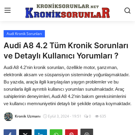
Audi Kronik Sorunları
Anasayfa
Audi A8 4.2 Tüm Kronik Sorunları
Markalar
ve Detaylı Kullanıcı Yorumları ?
İletişim
Audi A8 4.2’nin kronik sorunları, özellikle motor, şanzıman,
elektronik aksam ve süspansiyon sisteminde yoğunlaşmaktadır.
Trafik & Cezalar
Bu yazıda, araçla ilgili karşılaşılan yaygın problemler ve bu
sorunlarla ilgili ayrıntılı kullanıcı yorumları sunulmaktadır. Araç
Sigorta & Kasko
sahiplerinin deneyimleri, Audi A8 4.2’nin bakım gereksinimlerini
ve kullanıcı memnuniyetini detaylı bir şekilde ortaya koymaktadır.
Vergi & ÖTV & MTV
Kronik Uzmanı
Eylül 3, 2024 - 19:51
0
635
Muayene & Ruhsat
Sorgulamalar