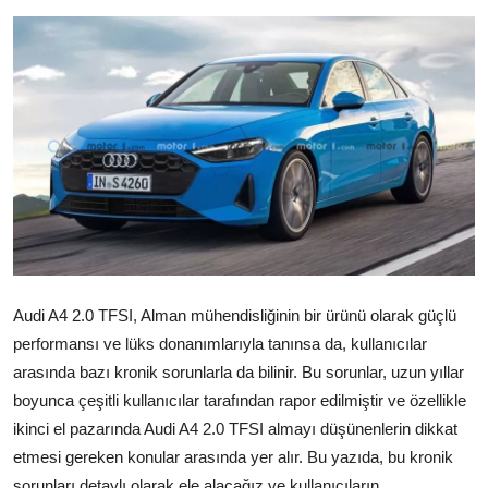
İkinci El & Alım-Satım
Bakım & Arıza Çözümleri
Elektrikli & Hibrit
Kiralama & Filo
Sürüş & Güvenlik
Lastik & Jant
Audi A4 2.0 TFSI, Alman mühendisliğinin bir ürünü olarak güçlü
Yağlar & Sıvılar
performansı ve lüks donanımlarıyla tanınsa da, kullanıcılar
LPG & Yakıt
arasında bazı kronik sorunlarla da bilinir. Bu sorunlar, uzun yıllar
boyunca çeşitli kullanıcılar tarafından rapor edilmiştir ve özellikle
Elektrik & Akü
ikinci el pazarında Audi A4 2.0 TFSI almayı düşünenlerin dikkat
etmesi gereken konular arasında yer alır. Bu yazıda, bu kronik
Klima & Konfor
sorunları detaylı olarak ele alacağız ve kullanıcıların