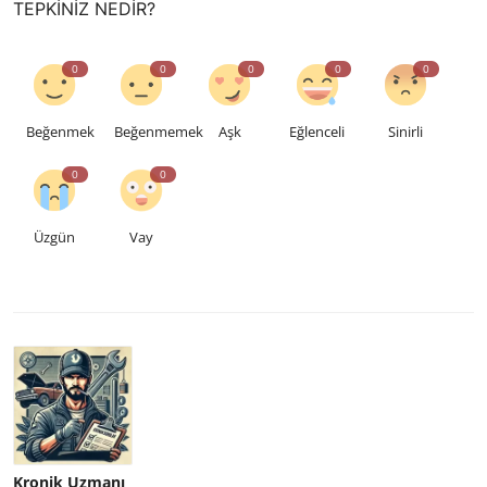
TEPKINIZ NEDIR?
0
0
0
0
0
Beğenmek
Beğenmemek
Aşk
Eğlenceli
Sinirli
0
0
Üzgün
Vay
Kronik Uzmanı