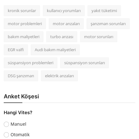
kronik sorunlar
kullanıcı yorumları
yakıt tüketimi
motor problemleri
motor arızaları
şanzıman sorunları
bakım maliyetleri
turbo arızası
motor sorunları
EGR valfi
Audi bakım maliyetleri
süspansiyon problemleri
süspansiyon sorunları
DSG şanzıman
elektrik arızaları
Anket Köşesi
Hangi Vites?
Manuel
Otomatik