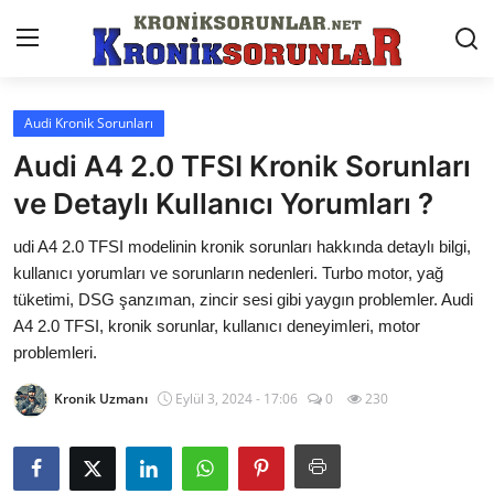
Audi Kronik Sorunları
Anasayfa
Audi A4 2.0 TFSI Kronik Sorunları
Markalar
ve Detaylı Kullanıcı Yorumları ?
İletişim
udi A4 2.0 TFSI modelinin kronik sorunları hakkında detaylı bilgi,
kullanıcı yorumları ve sorunların nedenleri. Turbo motor, yağ
Trafik & Cezalar
tüketimi, DSG şanzıman, zincir sesi gibi yaygın problemler. Audi
A4 2.0 TFSI, kronik sorunlar, kullanıcı deneyimleri, motor
Sigorta & Kasko
problemleri.
Vergi & ÖTV & MTV
Kronik Uzmanı
Eylül 3, 2024 - 17:06
0
230
Muayene & Ruhsat
Sorgulamalar