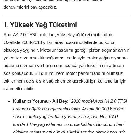
Aydınlatma & Görüş
deneyimlerini paylaşacağız.
Şanzıman & Aktarma
1.
Yüksek Yağ Tüketimi
Dizel Sistemler
Audi A4 2.0 TFSI motorları, yüksek yağ tüketimi ile bilinir.
Özellikle 2008-2013 yılları arasındaki modellerde bu sorun
Multimedya & Elektronik
oldukça yaygındır. Motorun tasarımı gereği, piston segmanlarının
yetersiz sızdırmazlık sağlaması nedeniyle motor yağının yanma
odasına sızması ve bunun sonucunda yağ tüketiminin artması
söz konusudur. Bu durum, hem motor performansını olumsuz
etkiler hem de sık sık yağ eklemek gerektiği için kullanıcılar için
zahmetli olabilir.
Kullanıcı Yorumu - Ali Bey
:
"2010 model Audi A4 2.0 TFSI
aracımı büyük bir heyecanla aldım. Ancak 80.000 km'den
sonra sürekli yağ lambası yanmaya başladı. Her 1000
km'de 1 litre yağ eklemek zorunda kaldım. Bu durum beni
oldukça rahatsız etti çünkü sürekli servise gitmek zorunda