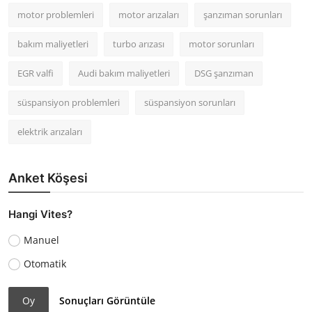
motor problemleri
motor arızaları
şanzıman sorunları
bakım maliyetleri
turbo arızası
motor sorunları
EGR valfi
Audi bakım maliyetleri
DSG şanzıman
süspansiyon problemleri
süspansiyon sorunları
elektrik arızaları
Anket Köşesi
Hangi Vites?
Manuel
Otomatik
Oy
Sonuçları Görüntüle