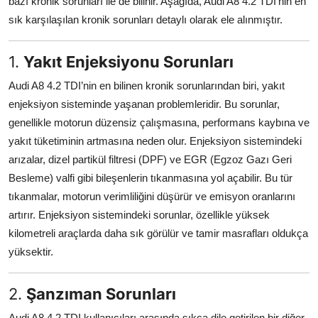
bazı kronik sorunları ile de bilinir. Aşağıda, Audi A8 4.2 TDI’nin en
Aydınlatma & Görüş
sık karşılaşılan kronik sorunları detaylı olarak ele alınmıştır.
Şanzıman & Aktarma
1.
Yakıt Enjeksiyonu Sorunları
Dizel Sistemler
Audi A8 4.2 TDI’nin en bilinen kronik sorunlarından biri, yakıt
enjeksiyon sisteminde yaşanan problemleridir. Bu sorunlar,
Multimedya & Elektronik
genellikle motorun düzensiz çalışmasına, performans kaybına ve
yakıt tüketiminin artmasına neden olur. Enjeksiyon sistemindeki
arızalar, dizel partikül filtresi (DPF) ve EGR (Egzoz Gazı Geri
Besleme) valfi gibi bileşenlerin tıkanmasına yol açabilir. Bu tür
tıkanmalar, motorun verimliliğini düşürür ve emisyon oranlarını
artırır. Enjeksiyon sistemindeki sorunlar, özellikle yüksek
kilometreli araçlarda daha sık görülür ve tamir masrafları oldukça
yüksektir.
2.
Şanzıman Sorunları
Audi A8 4.2 TDI kullanıcıları arasında sıkça dile getirilen bir diğer