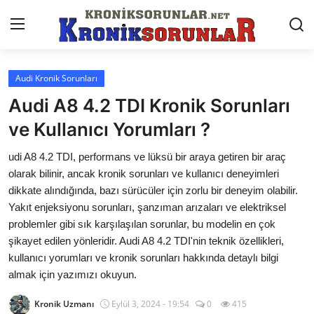
Audi Kronik Sorunları
Anasayfa
Audi A8 4.2 TDI Kronik Sorunları
Markalar
ve Kullanıcı Yorumları ?
İletişim
udi A8 4.2 TDI, performans ve lüksü bir araya getiren bir araç
olarak bilinir, ancak kronik sorunları ve kullanıcı deneyimleri
Trafik & Cezalar
dikkate alındığında, bazı sürücüler için zorlu bir deneyim olabilir.
Yakıt enjeksiyonu sorunları, şanzıman arızaları ve elektriksel
Sigorta & Kasko
problemler gibi sık karşılaşılan sorunlar, bu modelin en çok
şikayet edilen yönleridir. Audi A8 4.2 TDI'nin teknik özellikleri,
Vergi & ÖTV & MTV
kullanıcı yorumları ve kronik sorunları hakkında detaylı bilgi
Muayene & Ruhsat
almak için yazımızı okuyun.
Sorgulamalar
Kronik Uzmanı
Eylül 3, 2024 - 19:54
0
415