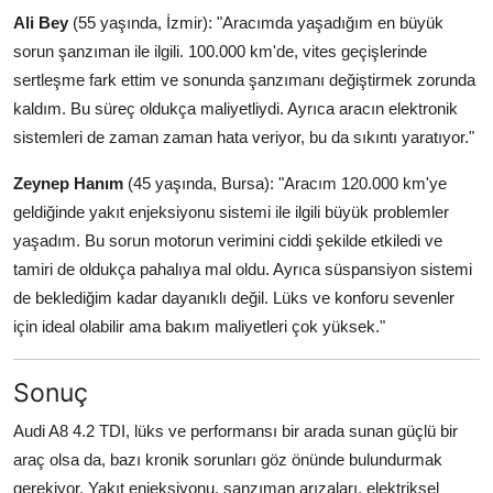
Ali Bey
(55 yaşında, İzmir): "Aracımda yaşadığım en büyük
sorun şanzıman ile ilgili. 100.000 km'de, vites geçişlerinde
sertleşme fark ettim ve sonunda şanzımanı değiştirmek zorunda
kaldım. Bu süreç oldukça maliyetliydi. Ayrıca aracın elektronik
sistemleri de zaman zaman hata veriyor, bu da sıkıntı yaratıyor."
Zeynep Hanım
(45 yaşında, Bursa): "Aracım 120.000 km'ye
geldiğinde yakıt enjeksiyonu sistemi ile ilgili büyük problemler
yaşadım. Bu sorun motorun verimini ciddi şekilde etkiledi ve
tamiri de oldukça pahalıya mal oldu. Ayrıca süspansiyon sistemi
de beklediğim kadar dayanıklı değil. Lüks ve konforu sevenler
için ideal olabilir ama bakım maliyetleri çok yüksek."
Sonuç
Audi A8 4.2 TDI, lüks ve performansı bir arada sunan güçlü bir
araç olsa da, bazı kronik sorunları göz önünde bulundurmak
gerekiyor. Yakıt enjeksiyonu, şanzıman arızaları, elektriksel