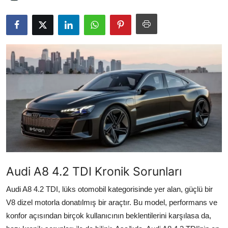
İkinci El & Alım-Satım
Bakım & Arıza Çözümleri
Elektrikli & Hibrit
Kiralama & Filo
Sürüş & Güvenlik
Lastik & Jant
Yağlar & Sıvılar
Audi A8 4.2 TDI Kronik Sorunları
LPG & Yakıt
Audi A8 4.2 TDI, lüks otomobil kategorisinde yer alan, güçlü bir
Elektrik & Akü
V8 dizel motorla donatılmış bir araçtır. Bu model, performans ve
konfor açısından birçok kullanıcının beklentilerini karşılasa da,
Klima & Konfor