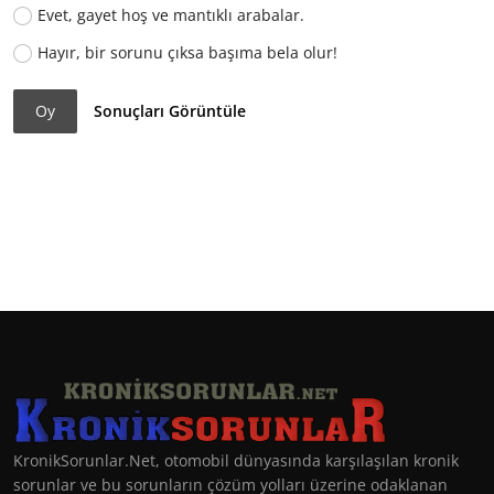
Evet, gayet hoş ve mantıklı arabalar.
Hayır, bir sorunu çıksa başıma bela olur!
Oy
Sonuçları Görüntüle
KronikSorunlar.Net, otomobil dünyasında karşılaşılan kronik
sorunlar ve bu sorunların çözüm yolları üzerine odaklanan