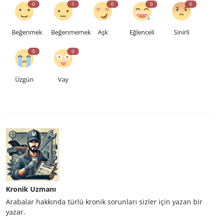
0
1
0
0
0
Beğenmek
Beğenmemek
Aşk
Eğlenceli
Sinirli
0
0
Üzgün
Vay
Kronik Uzmanı
Arabalar hakkında türlü kronik sorunları sizler için yazan bir
yazar.