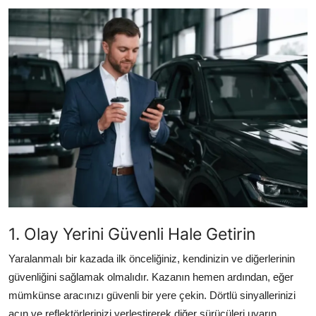
İkinci El & Alım-Satım
Bakım & Arıza Çözümleri
Elektrikli & Hibrit
Kiralama & Filo
Sürüş & Güvenlik
Lastik & Jant
Yağlar & Sıvılar
1. Olay Yerini Güvenli Hale Getirin
LPG & Yakıt
Yaralanmalı bir kazada ilk önceliğiniz, kendinizin ve diğerlerinin
Elektrik & Akü
güvenliğini sağlamak olmalıdır. Kazanın hemen ardından, eğer
mümkünse aracınızı güvenli bir yere çekin. Dörtlü sinyallerinizi
Klima & Konfor
açın ve reflektörlerinizi yerleştirerek diğer sürücüleri uyarın.