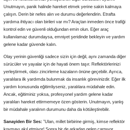
Aydınlatma & Görüş
Unutmayın, panik halinde hareket etmek yerine sakin kalmaya
çalışın. Derin bir nefes alın ve durumu değerlendirin. Etrafta
Şanzıman & Aktarma
yardıma ihtiyacı olan birileri var mı? Araçtan inmeden önce trafiği
kontrol edin ve güvenli olduğundan emin olun. Eğer araç
Dizel Sistemler
kullanılamaz durumdaysa, emniyet şeridinde bekleyin ve yardım
gelene kadar güvende kalın.
Multimedya & Elektronik
Olay yerinin güvenliği sadece sizin için değil, aynı zamanda diğer
sürücüler ve yayalar için de hayati önem taşır. Reflektörlerinizi
yerleştirmek, olası zincirleme kazaların önüne geçebilir. Ayrıca,
yaralılara ilk yardımda bulunmak da insanlık görevinizdir. Eğer ilk
yardım konusunda eğitimliyseniz, yaralılara müdahale edin.
Ancak, eğitiminiz yoksa, profesyonel yardım gelene kadar
yaralıları hareket ettirmemeye özen gösterin. Unutmayın, yanlış
bir müdahale yaralının durumunu daha da kötüleştirebilir.
Sanayiden Bir Ses:
"Ulan, millet birbirine girmiş, kimse reflektör
koymayı akıl etmiyor! Sonra bir de arkadan gelen çarpıyor,