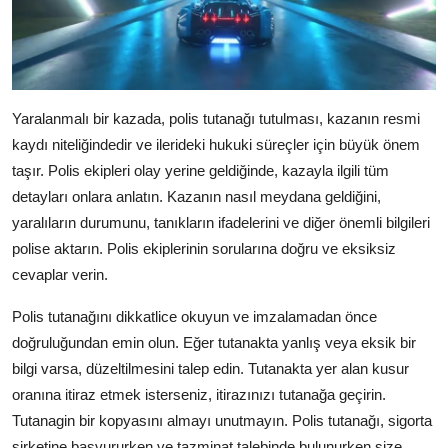
Yaralanmalı bir kazada, polis tutanağı tutulması, kazanın resmi
kaydı niteliğindedir ve ilerideki hukuki süreçler için büyük önem
taşır. Polis ekipleri olay yerine geldiğinde, kazayla ilgili tüm
detayları onlara anlatın. Kazanın nasıl meydana geldiğini,
yaralıların durumunu, tanıkların ifadelerini ve diğer önemli bilgileri
polise aktarın. Polis ekiplerinin sorularına doğru ve eksiksiz
cevaplar verin.
Polis tutanağını dikkatlice okuyun ve imzalamadan önce
doğruluğundan emin olun. Eğer tutanakta yanlış veya eksik bir
bilgi varsa, düzeltilmesini talep edin. Tutanakta yer alan kusur
oranına itiraz etmek isterseniz, itirazınızı tutanağa geçirin.
Tutanagin bir kopyasını almayı unutmayın. Polis tutanağı, sigorta
şirketine başvururken ve tazminat talebinde bulunurken size