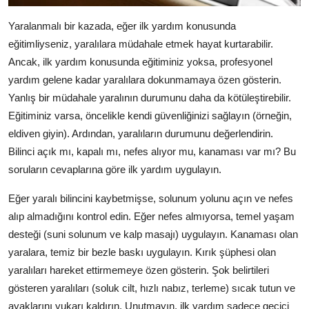
Yaralanmalı bir kazada, eğer ilk yardım konusunda
eğitimliyseniz, yaralılara müdahale etmek hayat kurtarabilir.
Ancak, ilk yardım konusunda eğitiminiz yoksa, profesyonel
yardım gelene kadar yaralılara dokunmamaya özen gösterin.
Yanlış bir müdahale yaralının durumunu daha da kötüleştirebilir.
Eğitiminiz varsa, öncelikle kendi güvenliğinizi sağlayın (örneğin,
eldiven giyin). Ardından, yaralıların durumunu değerlendirin.
Bilinci açık mı, kapalı mı, nefes alıyor mu, kanaması var mı? Bu
soruların cevaplarına göre ilk yardım uygulayın.
Eğer yaralı bilincini kaybetmişse, solunum yolunu açın ve nefes
alıp almadığını kontrol edin. Eğer nefes almıyorsa, temel yaşam
desteği (suni solunum ve kalp masajı) uygulayın. Kanaması olan
yaralara, temiz bir bezle baskı uygulayın. Kırık şüphesi olan
yaralıları hareket ettirmemeye özen gösterin. Şok belirtileri
gösteren yaralıları (soluk cilt, hızlı nabız, terleme) sıcak tutun ve
ayaklarını yukarı kaldırın. Unutmayın, ilk yardım sadece geçici