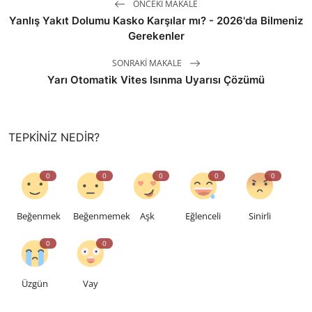
ÖNCEKI MAKALE
Yanlış Yakıt Dolumu Kasko Karşılar mı? - 2026'da Bilmeniz
Gerekenler
SONRAKI MAKALE
Yarı Otomatik Vites Isınma Uyarısı Çözümü
TEPKINIZ NEDIR?
0
0
0
0
0
Beğenmek
Beğenmemek
Aşk
Eğlenceli
Sinirli
0
0
Üzgün
Vay