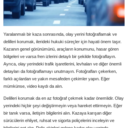
Yaralanmalı bir kaza sonrasında, olay yerini fotoğraflamak ve
delilleri korumak, ilerideki hukuki süreçler için hayati önem taşır.
Kazanın genel görünümünü, araçların konumunu, hasar gören
bölgeleri ve varsa fren izlerini detaylı bir şekilde fotoğraflayın.
Ayrıca, olay yerindeki trafik işaretlerini, levhaları ve diğer önemli
detayları da fotoğraflamayı unutmayın. Fotoğrafları çekerken,
farklı açılardan ve yakın mesafeden çekimler yapın. Eğer
mümkünse, video kaydı da alın.
Delilleri korumak da en az fotoğraf çekmek kadar önemlidir. Olay
yerindeki hiçbir şeyi değiştirmeyin veya hareket ettirmeyin. Eğer
bir tanık varsa, iletişim bilgilerini alın. Kazaya karışan diğer
sürücülerin ehliyet, ruhsat ve sigorta poliçelerini inceleyin ve
bilgilerini not alın. Polis ekipleri gelene kadar olay yerinde