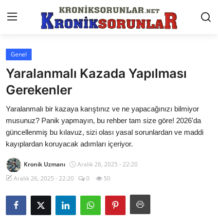
Genel
Anasayfa
Yaralanmalı Kazada Yapılması
Markalar
Gerekenler
İletişim
Yaralanmalı bir kazaya karıştınız ve ne yapacağınızı bilmiyor
musunuz? Panik yapmayın, bu rehber tam size göre! 2026'da
Trafik & Cezalar
güncellenmiş bu kılavuz, sizi olası yasal sorunlardan ve maddi
kayıplardan koruyacak adımları içeriyor.
Sigorta & Kasko
Kronik Uzmanı
Aralık 26, 2025 - 22:20
Vergi & ÖTV & MTV
Aralık 26, 2025 - 22:20
0
50
Muayene & Ruhsat
Sorgulamalar