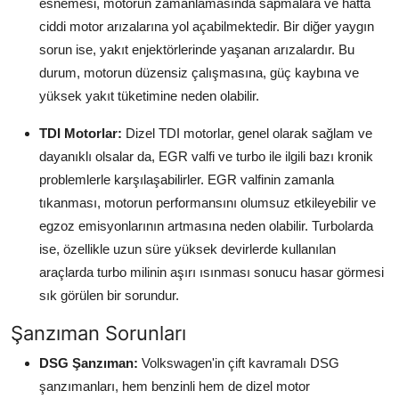
esnemesi, motorun zamanlamasında sapmalara ve hatta
Aydınlatma & Görüş
ciddi motor arızalarına yol açabilmektedir. Bir diğer yaygın
sorun ise, yakıt enjektörlerinde yaşanan arızalardır. Bu
Şanzıman & Aktarma
durum, motorun düzensiz çalışmasına, güç kaybına ve
yüksek yakıt tüketimine neden olabilir.
Dizel Sistemler
TDI Motorlar:
Dizel TDI motorlar, genel olarak sağlam ve
Multimedya & Elektronik
dayanıklı olsalar da, EGR valfi ve turbo ile ilgili bazı kronik
problemlerle karşılaşabilirler. EGR valfinin zamanla
tıkanması, motorun performansını olumsuz etkileyebilir ve
egzoz emisyonlarının artmasına neden olabilir. Turbolarda
ise, özellikle uzun süre yüksek devirlerde kullanılan
araçlarda turbo milinin aşırı ısınması sonucu hasar görmesi
sık görülen bir sorundur.
Şanzıman Sorunları
DSG Şanzıman:
Volkswagen'in çift kavramalı DSG
şanzımanları, hem benzinli hem de dizel motor