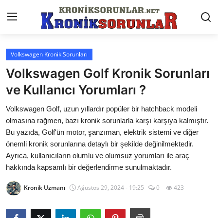
Volkswagen Kronik Sorunları
Anasayfa
Volkswagen Golf Kronik Sorunları
Markalar
ve Kullanıcı Yorumları ?
İletişim
Volkswagen Golf, uzun yıllardır popüler bir hatchback modeli
olmasına rağmen, bazı kronik sorunlarla karşı karşıya kalmıştır.
Trafik & Cezalar
Bu yazıda, Golf'ün motor, şanzıman, elektrik sistemi ve diğer
önemli kronik sorunlarına detaylı bir şekilde değinilmektedir.
Sigorta & Kasko
Ayrıca, kullanıcıların olumlu ve olumsuz yorumları ile araç
hakkında kapsamlı bir değerlendirme sunulmaktadır.
Vergi & ÖTV & MTV
Kronik Uzmanı
Ağustos 29, 2024 - 19:25
0
423
Muayene & Ruhsat
Sorgulamalar