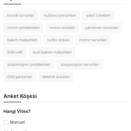
kronik sorunlar
kullanıcı yorumları
yakıt tüketimi
motor problemleri
motor arızaları
şanzıman sorunları
bakım maliyetleri
turbo arızası
motor sorunları
EGR valfi
Audi bakım maliyetleri
süspansiyon problemleri
süspansiyon sorunları
DSG şanzıman
elektrik arızaları
Anket Köşesi
Hangi Vites?
Manuel