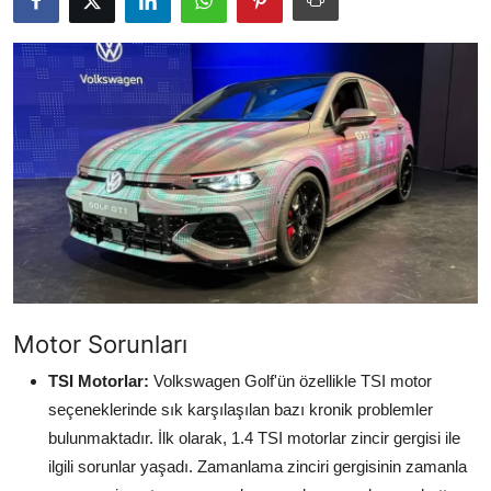
İkinci El & Alım-Satım
Bakım & Arıza Çözümleri
Elektrikli & Hibrit
Kiralama & Filo
Sürüş & Güvenlik
Lastik & Jant
Yağlar & Sıvılar
Motor Sorunları
LPG & Yakıt
TSI Motorlar:
Volkswagen Golf'ün özellikle TSI motor
seçeneklerinde sık karşılaşılan bazı kronik problemler
Elektrik & Akü
bulunmaktadır. İlk olarak, 1.4 TSI motorlar zincir gergisi ile
Klima & Konfor
ilgili sorunlar yaşadı. Zamanlama zinciri gergisinin zamanla