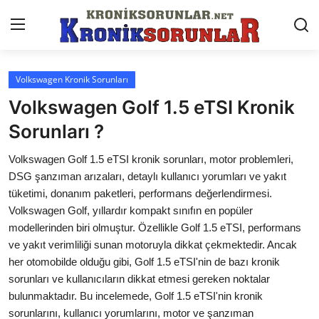
Volkswagen Kronik Sorunları
Anasayfa
Volkswagen Golf 1.5 eTSI Kronik
Markalar
Sorunları ?
İletişim
Volkswagen Golf 1.5 eTSI kronik sorunları, motor problemleri,
DSG şanzıman arızaları, detaylı kullanıcı yorumları ve yakıt
Trafik & Cezalar
tüketimi, donanım paketleri, performans değerlendirmesi.
Volkswagen Golf, yıllardır kompakt sınıfın en popüler
Sigorta & Kasko
modellerinden biri olmuştur. Özellikle Golf 1.5 eTSI, performans
ve yakıt verimliliği sunan motoruyla dikkat çekmektedir. Ancak
Vergi & ÖTV & MTV
her otomobilde olduğu gibi, Golf 1.5 eTSI'nin de bazı kronik
Muayene & Ruhsat
sorunları ve kullanıcıların dikkat etmesi gereken noktalar
bulunmaktadır. Bu incelemede, Golf 1.5 eTSI'nin kronik
Sorgulamalar
sorunlarını, kullanıcı yorumlarını, motor ve şanzıman