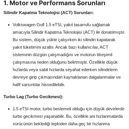
1. Motor ve Performans Sorunları
Aydınlatma & Görüş
Silindir Kapatma Teknolojisi (ACT) Sorunları:
Şanzıman & Aktarma
Volkswagen Golf 1.5 eTSI, yakıt tasarrufu sağlamak
Dizel Sistemler
amacıyla Silindir Kapatma Teknolojisi (ACT) ile donatılmıştır.
Bu sistem, düşük yükte çalışırken iki silindiri kapatarak
Multimedya & Elektronik
yakıt tüketimini azaltır. Ancak bazı kullanıcılar, ACT
sisteminin düzgün çalışmadığını ve motorun titreşimli
çalışmasına neden olduğunu belirtmiştir. Özellikle düşük
hızlarda veya sabit hızlarda seyahat ederken silindirlerin
devreye girip çıkmasından kaynaklanan dalgalanmalar ve
hafif sarsıntılar hissedilebilir.
Turbo Lag (Turbo Gecikmesi):
1.5 eTSI motor, turbo beslemeli olduğu için düşük devirlerde
turbo gecikmesi yaşanabilir. Bu, özellikle ani hızlanmalarda
sürücünün beklediği tepkiden daha geç bir hızlanma