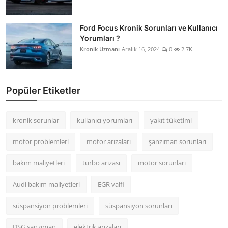
Ford Focus Kronik Sorunları ve Kullanıcı
Yorumları ?
Kronik Uzmanı
Aralık 16, 2024
0
2.7K
Popüler Etiketler
kronik sorunlar
kullanıcı yorumları
yakıt tüketimi
motor problemleri
motor arızaları
şanzıman sorunları
bakım maliyetleri
turbo arızası
motor sorunları
Audi bakım maliyetleri
EGR valfi
süspansiyon problemleri
süspansiyon sorunları
DSG şanzıman
elektrik arızaları