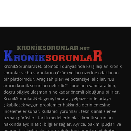
KronikSorunlar.Net, otomobil dünyasında karşılaşılan kronik
sorunlar ve bu sorunların çözüm yolları üzerine odaklanan
bir platformdur. Araç sahipleri ve potansiyel alıcılar, "Bu
aracın kronik sorunları nelerdir?" sorusuna yanıt ararken,
doğru bilgiye ulaşmanın ne kadar önemli olduğunu bilirler.
KronikSorunlar.Net, geniş bir araç yelpazesinde ortaya
çıkabilecek yaygın problemler hakkında derinlemesine
incelemeler sunar. Kullanıcı yorumları, teknik analizler ve
uzman görüşleri, farklı modellerin olası kronik sorunları
hakkında aydınlatıcı bilgiler sağlar. Ayrıca, bakım ipuçları ve
onarım tavsiyeleriyle araç sahiplerine sorunları minimize