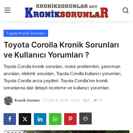
Toyota Kronik Sorunları
Anasayfa
Toyota Corolla Kronik Sorunları
Markalar
ve Kullanıcı Yorumları ?
İletişim
Toyota Corolla kronik sorunları, motor problemleri, şanzıman
arızaları, elektrik sorunları, Toyota Corolla kullanıcı yorumları,
Trafik & Cezalar
Toyota Corolla arıza çeşitleri. Toyota Corolla'nın kronik
sorunlarına dair detaylı inceleme ve kullanıcı yorumları.
Sigorta & Kasko
Kronik Uzmanı
Eylül 4, 2024 - 19:22
0
1K
Vergi & ÖTV & MTV
Muayene & Ruhsat
Sorgulamalar