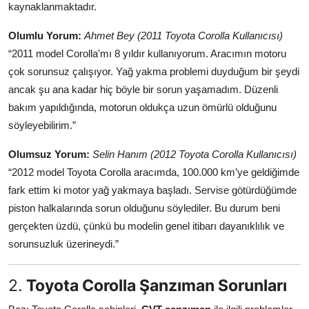
kaynaklanmaktadır.
Aydınlatma & Görüş
Olumlu Yorum:
Ahmet Bey (2011 Toyota Corolla Kullanıcısı)
Şanzıman & Aktarma
“2011 model Corolla'mı 8 yıldır kullanıyorum. Aracımın motoru
çok sorunsuz çalışıyor. Yağ yakma problemi duyduğum bir şeydi
Dizel Sistemler
ancak şu ana kadar hiç böyle bir sorun yaşamadım. Düzenli
Multimedya & Elektronik
bakım yapıldığında, motorun oldukça uzun ömürlü olduğunu
söyleyebilirim.”
Olumsuz Yorum:
Selin Hanım (2012 Toyota Corolla Kullanıcısı)
“2012 model Toyota Corolla aracımda, 100.000 km’ye geldiğimde
fark ettim ki motor yağ yakmaya başladı. Servise götürdüğümde
piston halkalarında sorun olduğunu söylediler. Bu durum beni
gerçekten üzdü, çünkü bu modelin genel itibarı dayanıklılık ve
sorunsuzluk üzerineydi.”
2.
Toyota Corolla Şanzıman Sorunları