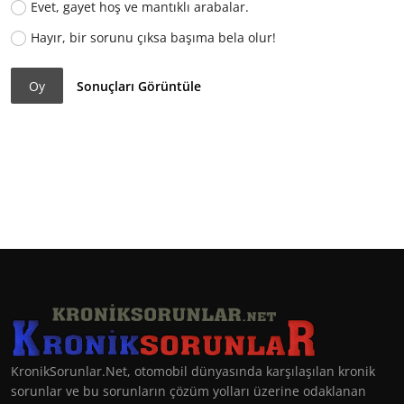
Evet, gayet hoş ve mantıklı arabalar.
Hayır, bir sorunu çıksa başıma bela olur!
Oy
Sonuçları Görüntüle
KronikSorunlar.Net, otomobil dünyasında karşılaşılan kronik
sorunlar ve bu sorunların çözüm yolları üzerine odaklanan