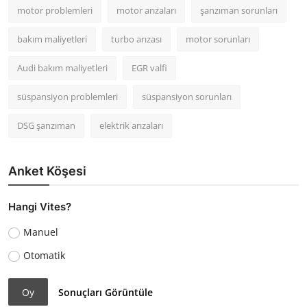
motor problemleri
motor arızaları
şanzıman sorunları
bakım maliyetleri
turbo arızası
motor sorunları
Audi bakım maliyetleri
EGR valfi
süspansiyon problemleri
süspansiyon sorunları
DSG şanzıman
elektrik arızaları
Anket Köşesi
Hangi Vites?
Manuel
Otomatik
Oy
Sonuçları Görüntüle