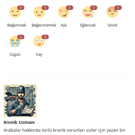
0
0
0
0
0
Beğenmek
Beğenmemek
Aşk
Eğlenceli
Sinirli
0
0
Üzgün
Vay
Kronik Uzmanı
Arabalar hakkında türlü kronik sorunları sizler için yazan bir