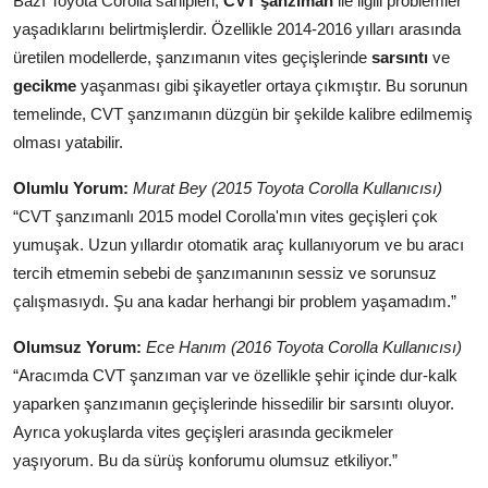
Bazı Toyota Corolla sahipleri,
CVT şanzıman
ile ilgili problemler
yaşadıklarını belirtmişlerdir. Özellikle 2014-2016 yılları arasında
üretilen modellerde, şanzımanın vites geçişlerinde
sarsıntı
ve
gecikme
yaşanması gibi şikayetler ortaya çıkmıştır. Bu sorunun
temelinde, CVT şanzımanın düzgün bir şekilde kalibre edilmemiş
olması yatabilir.
Olumlu Yorum:
Murat Bey (2015 Toyota Corolla Kullanıcısı)
“CVT şanzımanlı 2015 model Corolla'mın vites geçişleri çok
yumuşak. Uzun yıllardır otomatik araç kullanıyorum ve bu aracı
tercih etmemin sebebi de şanzımanının sessiz ve sorunsuz
çalışmasıydı. Şu ana kadar herhangi bir problem yaşamadım.”
Olumsuz Yorum:
Ece Hanım (2016 Toyota Corolla Kullanıcısı)
“Aracımda CVT şanzıman var ve özellikle şehir içinde dur-kalk
yaparken şanzımanın geçişlerinde hissedilir bir sarsıntı oluyor.
Ayrıca yokuşlarda vites geçişleri arasında gecikmeler
yaşıyorum. Bu da sürüş konforumu olumsuz etkiliyor.”