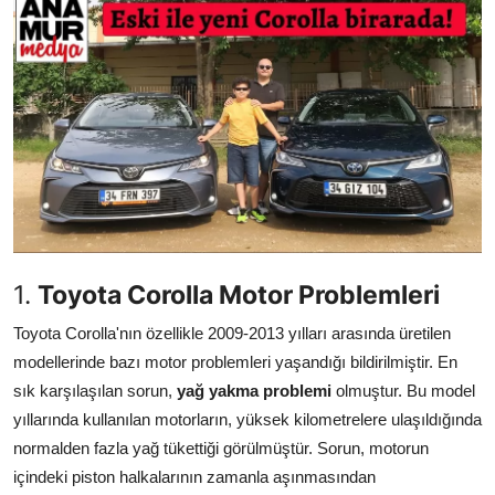
İkinci El & Alım-Satım
Bakım & Arıza Çözümleri
Elektrikli & Hibrit
Kiralama & Filo
Sürüş & Güvenlik
Lastik & Jant
1.
Toyota Corolla Motor Problemleri
Yağlar & Sıvılar
Toyota Corolla'nın özellikle 2009-2013 yılları arasında üretilen
modellerinde bazı motor problemleri yaşandığı bildirilmiştir. En
LPG & Yakıt
sık karşılaşılan sorun,
yağ yakma problemi
olmuştur. Bu model
yıllarında kullanılan motorların, yüksek kilometrelere ulaşıldığında
Elektrik & Akü
normalden fazla yağ tükettiği görülmüştür. Sorun, motorun
Klima & Konfor
içindeki piston halkalarının zamanla aşınmasından