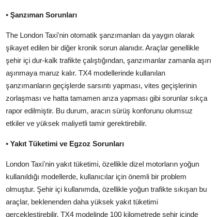
Aydınlatma & Görüş
• Şanzıman Sorunları
Şanzıman & Aktarma
The London Taxi'nin otomatik şanzımanları da yaygın olarak
şikayet edilen bir diğer kronik sorun alanıdır. Araçlar genellikle
Dizel Sistemler
şehir içi dur-kalk trafikte çalıştığından, şanzımanlar zamanla aşırı
aşınmaya maruz kalır. TX4 modellerinde kullanılan
Multimedya & Elektronik
şanzımanların geçişlerde sarsıntı yapması, vites geçişlerinin
zorlaşması ve hatta tamamen arıza yapması gibi sorunlar sıkça
rapor edilmiştir. Bu durum, aracın sürüş konforunu olumsuz
etkiler ve yüksek maliyetli tamir gerektirebilir.
• Yakıt Tüketimi ve Egzoz Sorunları
London Taxi'nin yakıt tüketimi, özellikle dizel motorların yoğun
kullanıldığı modellerde, kullanıcılar için önemli bir problem
olmuştur. Şehir içi kullanımda, özellikle yoğun trafikte sıkışan bu
araçlar, beklenenden daha yüksek yakıt tüketimi
gerçekleştirebilir. TX4 modelinde 100 kilometrede şehir içinde