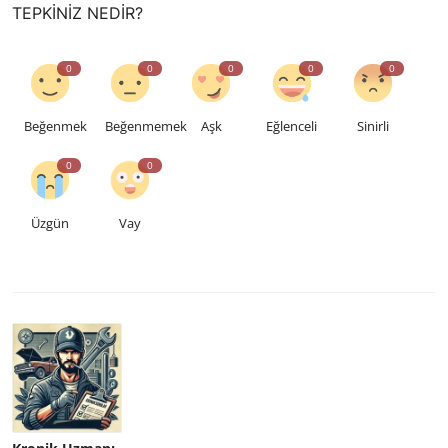
TEPKINIZ NEDIR?
0
0
0
0
0
Beğenmek
Beğenmemek
Aşk
Eğlenceli
Sinirli
0
0
Üzgün
Vay