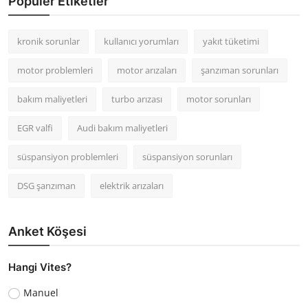
Popüler Etiketler
kronik sorunlar
kullanıcı yorumları
yakıt tüketimi
motor problemleri
motor arızaları
şanzıman sorunları
bakım maliyetleri
turbo arızası
motor sorunları
EGR valfi
Audi bakım maliyetleri
süspansiyon problemleri
süspansiyon sorunları
DSG şanzıman
elektrik arızaları
Anket Köşesi
Hangi Vites?
Manuel