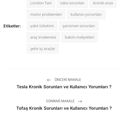
London Taxi
taksi sorunları
kronik arıza
motor problemleri
kullanıcı yorumları
yakıt tüketimi
şanzıman sorunları
Etiketler:
araç incelemesi
bakım maliyetleri
şehir içi araçlar
ÖNCEKI MAKALE
Tesla Kronik Sorunları ve Kullanıcı Yorumları ?
SONRAKI MAKALE
Tofaş Kronik Sorunları ve Kullanıcı Yorumları ?