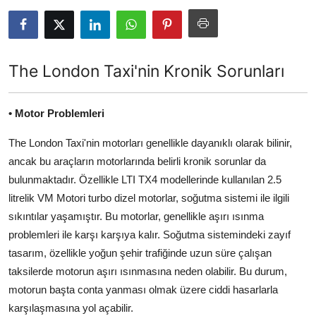
İkinci El & Alım-Satım
Bakım & Arıza Çözümleri
The London Taxi'nin Kronik Sorunları
Elektrikli & Hibrit
• Motor Problemleri
Kiralama & Filo
The London Taxi'nin motorları genellikle dayanıklı olarak bilinir,
Sürüş & Güvenlik
ancak bu araçların motorlarında belirli kronik sorunlar da
Lastik & Jant
bulunmaktadır. Özellikle LTI TX4 modellerinde kullanılan 2.5
litrelik VM Motori turbo dizel motorlar, soğutma sistemi ile ilgili
Yağlar & Sıvılar
sıkıntılar yaşamıştır. Bu motorlar, genellikle aşırı ısınma
problemleri ile karşı karşıya kalır. Soğutma sistemindeki zayıf
LPG & Yakıt
tasarım, özellikle yoğun şehir trafiğinde uzun süre çalışan
Elektrik & Akü
taksilerde motorun aşırı ısınmasına neden olabilir. Bu durum,
motorun başta conta yanması olmak üzere ciddi hasarlarla
Klima & Konfor
karşılaşmasına yol açabilir.