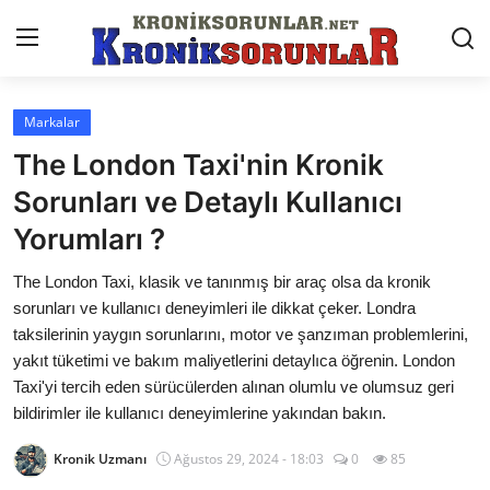
Markalar
Anasayfa
The London Taxi'nin Kronik
Markalar
Sorunları ve Detaylı Kullanıcı
Yorumları ?
İletişim
The London Taxi, klasik ve tanınmış bir araç olsa da kronik
Trafik & Cezalar
sorunları ve kullanıcı deneyimleri ile dikkat çeker. Londra
Sigorta & Kasko
taksilerinin yaygın sorunlarını, motor ve şanzıman problemlerini,
yakıt tüketimi ve bakım maliyetlerini detaylıca öğrenin. London
Vergi & ÖTV & MTV
Taxi'yi tercih eden sürücülerden alınan olumlu ve olumsuz geri
bildirimler ile kullanıcı deneyimlerine yakından bakın.
Muayene & Ruhsat
Kronik Uzmanı
Ağustos 29, 2024 - 18:03
0
85
Sorgulamalar