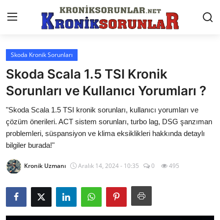
Skoda Kronik Sorunları
Anasayfa
Skoda Scala 1.5 TSI Kronik
Markalar
Sorunları ve Kullanıcı Yorumları ?
İletişim
"Skoda Scala 1.5 TSI kronik sorunları, kullanıcı yorumları ve
çözüm önerileri. ACT sistem sorunları, turbo lag, DSG şanzıman
Trafik & Cezalar
problemleri, süspansiyon ve klima eksiklikleri hakkında detaylı
bilgiler burada!"
Sigorta & Kasko
Kronik Uzmanı
Aralık 14, 2024 - 10:35
0
495
Vergi & ÖTV & MTV
Muayene & Ruhsat
Sorgulamalar