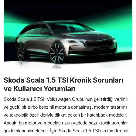
İkinci El & Alım-Satım
Bakım & Arıza Çözümleri
Elektrikli & Hibrit
Kiralama & Filo
Sürüş & Güvenlik
Lastik & Jant
Skoda Scala 1.5 TSI Kronik Sorunları
ve Kullanıcı Yorumları
Yağlar & Sıvılar
Skoda Scala 1.5 TSI, Volkswagen Grubu'nun geliştirdiği verimli
LPG & Yakıt
ve güçlü bir turbo benzinli motorla donatılmış, modern tasarımı
ve teknolojik özellikleriyle dikkat çeken bir hatchback modeldir.
Elektrik & Akü
Ancak, bu motor ve modelde uzun vadede bazı kronik sorunlar
Klima & Konfor
gözlemlenebilmektedir. İşte Skoda Scala 1.5 TSI’nin tüm kronik