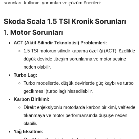
sorunları, kullanıcı yorumları ve çözüm önerileri:
Aydınlatma & Görüş
Skoda Scala 1.5 TSI Kronik Sorunları
Şanzıman & Aktarma
1.
Motor Sorunları
Dizel Sistemler
ACT (Aktif Silindir Teknolojisi) Problemleri:
Multimedya & Elektronik
1.5 TSI motorun silindir kapama özelliği (ACT), özellikle
düşük devirde titreşim sorunlarına ve motor sesine
neden olabilir.
Turbo Lag:
Turbo modellerde, düşük devirlerde güç kaybı ve turbo
gecikmesi (turbo lag) hissedilebilir.
Karbon Birikimi:
Direkt enjeksiyonlu motorlarda karbon birikimi, valflerde
tıkanmaya ve motor performansında düşüşe neden
olabilir.
Yağ Eksiltme: