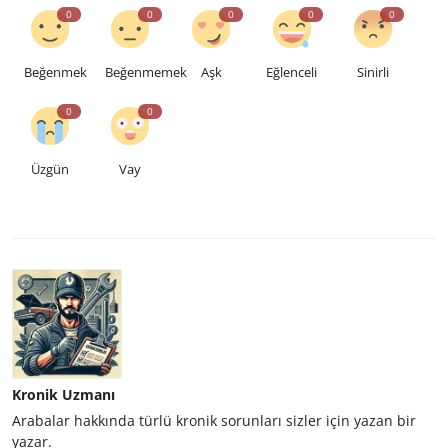
0
0
0
0
0
Beğenmek
Beğenmemek
Aşk
Eğlenceli
Sinirli
0
0
Üzgün
Vay
Kronik Uzmanı
Arabalar hakkında türlü kronik sorunları sizler için yazan bir
yazar.