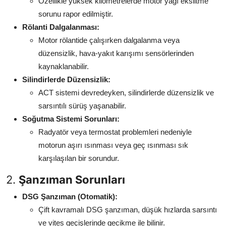
Özellikle yüksek kilometrelerde motor yağı eksiltme
sorunu rapor edilmiştir.
Rölanti Dalgalanması:
Motor rölantide çalışırken dalgalanma veya
düzensizlik, hava-yakıt karışımı sensörlerinden
kaynaklanabilir.
Silindirlerde Düzensizlik:
ACT sistemi devredeyken, silindirlerde düzensizlik ve
sarsıntılı sürüş yaşanabilir.
Soğutma Sistemi Sorunları:
Radyatör veya termostat problemleri nedeniyle
motorun aşırı ısınması veya geç ısınması sık
karşılaşılan bir sorundur.
2.
Şanzıman Sorunları
DSG Şanzıman (Otomatik):
Çift kavramalı DSG şanzıman, düşük hızlarda sarsıntı
ve vites geçişlerinde gecikme ile bilinir.