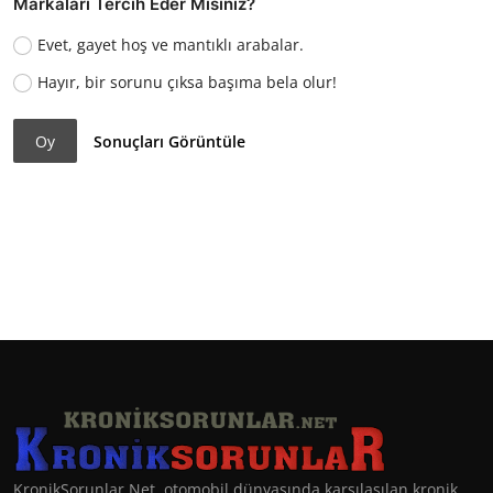
Markaları Tercih Eder Misiniz?
Evet, gayet hoş ve mantıklı arabalar.
Hayır, bir sorunu çıksa başıma bela olur!
Oy
Sonuçları Görüntüle
KronikSorunlar.Net, otomobil dünyasında karşılaşılan kronik