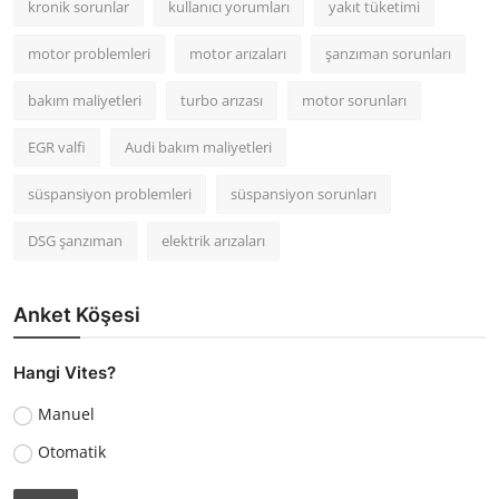
kronik sorunlar
kullanıcı yorumları
yakıt tüketimi
motor problemleri
motor arızaları
şanzıman sorunları
bakım maliyetleri
turbo arızası
motor sorunları
EGR valfi
Audi bakım maliyetleri
süspansiyon problemleri
süspansiyon sorunları
DSG şanzıman
elektrik arızaları
Anket Köşesi
Hangi Vites?
Manuel
Otomatik