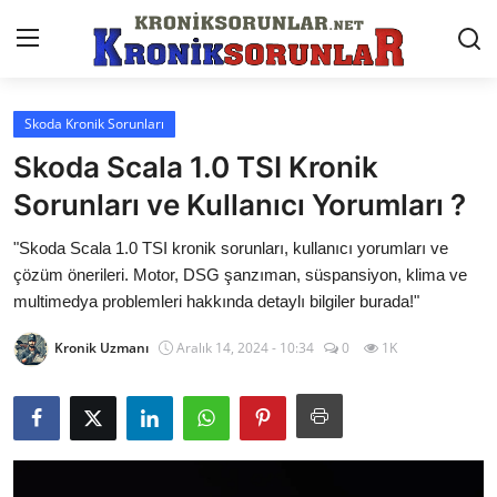
Skoda Kronik Sorunları
Anasayfa
Skoda Scala 1.0 TSI Kronik
Markalar
Sorunları ve Kullanıcı Yorumları ?
İletişim
"Skoda Scala 1.0 TSI kronik sorunları, kullanıcı yorumları ve
çözüm önerileri. Motor, DSG şanzıman, süspansiyon, klima ve
Trafik & Cezalar
multimedya problemleri hakkında detaylı bilgiler burada!"
Sigorta & Kasko
Kronik Uzmanı
Aralık 14, 2024 - 10:34
0
1K
Vergi & ÖTV & MTV
Muayene & Ruhsat
Sorgulamalar