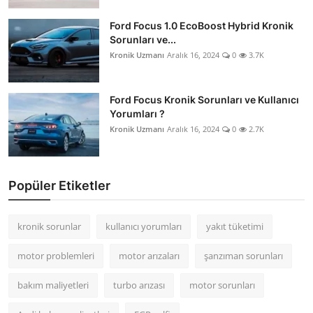
Ford Focus 1.0 EcoBoost Hybrid Kronik
Sorunları ve...
Kronik Uzmanı
Aralık 16, 2024
0
3.7K
Ford Focus Kronik Sorunları ve Kullanıcı
Yorumları ?
Kronik Uzmanı
Aralık 16, 2024
0
2.7K
Popüler Etiketler
kronik sorunlar
kullanıcı yorumları
yakıt tüketimi
motor problemleri
motor arızaları
şanzıman sorunları
bakım maliyetleri
turbo arızası
motor sorunları