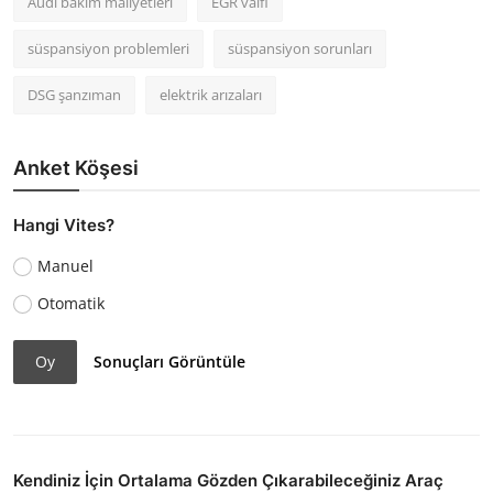
Audi bakım maliyetleri
EGR valfi
süspansiyon problemleri
süspansiyon sorunları
DSG şanzıman
elektrik arızaları
Anket Köşesi
Hangi Vites?
Manuel
Otomatik
Oy
Sonuçları Görüntüle
Kendiniz İçin Ortalama Gözden Çıkarabileceğiniz Araç