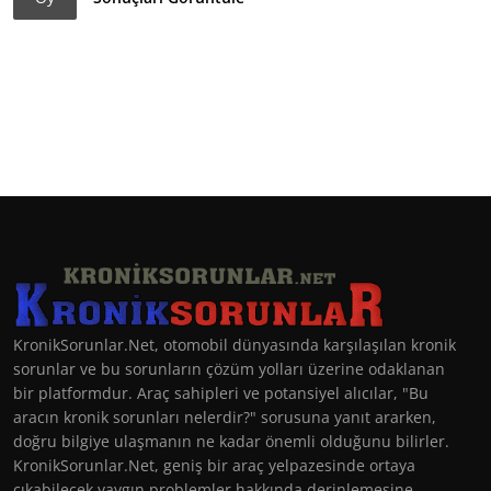
KronikSorunlar.Net, otomobil dünyasında karşılaşılan kronik
sorunlar ve bu sorunların çözüm yolları üzerine odaklanan
bir platformdur. Araç sahipleri ve potansiyel alıcılar, "Bu
aracın kronik sorunları nelerdir?" sorusuna yanıt ararken,
doğru bilgiye ulaşmanın ne kadar önemli olduğunu bilirler.
KronikSorunlar.Net, geniş bir araç yelpazesinde ortaya
çıkabilecek yaygın problemler hakkında derinlemesine