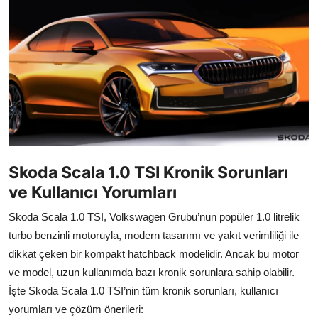
İkinci El & Alım-Satım
Bakım & Arıza Çözümleri
Elektrikli & Hibrit
Kiralama & Filo
Sürüş & Güvenlik
Skoda Scala 1.0 TSI Kronik Sorunları
Lastik & Jant
ve Kullanıcı Yorumları
Yağlar & Sıvılar
Skoda Scala 1.0 TSI, Volkswagen Grubu’nun popüler 1.0 litrelik
turbo benzinli motoruyla, modern tasarımı ve yakıt verimliliği ile
LPG & Yakıt
dikkat çeken bir kompakt hatchback modelidir. Ancak bu motor
Elektrik & Akü
ve model, uzun kullanımda bazı kronik sorunlara sahip olabilir.
İşte Skoda Scala 1.0 TSI’nin tüm kronik sorunları, kullanıcı
Klima & Konfor
yorumları ve çözüm önerileri: