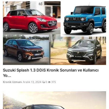
Suzuki Splash 1.3 DDiS Kronik Sorunları ve Kullanıcı
Yo...
Kronik Uzmanı
Aralık 13, 2024
0
315