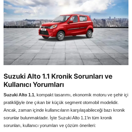
İkinci El & Alım-Satım
Bakım & Arıza Çözümleri
Elektrikli & Hibrit
Kiralama & Filo
Sürüş & Güvenlik
Lastik & Jant
Suzuki Alto 1.1 Kronik Sorunları ve
Kullanıcı Yorumları
Yağlar & Sıvılar
Suzuki Alto 1.1
, kompakt tasarımı, ekonomik motoru ve şehir içi
LPG & Yakıt
pratikliğiyle öne çıkan bir küçük segment otomobil modelidir.
Ancak, zaman içinde kullanıcıların karşılaşabileceği bazı kronik
Elektrik & Akü
sorunlar bulunmaktadır. İşte Suzuki Alto 1.1’in tüm kronik
sorunları, kullanıcı yorumları ve çözüm önerileri:
Klima & Konfor