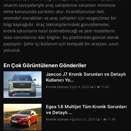
onarım tavsiyeleriyle araç sahiplerine sorunları minimize
etme konusunda yardımcı olur. KronikSorunlar.Net,
otomobil meraklıları ve araç sahipleri için vazgeçilmez bir
bilgi kaynağıdır. Araç teknolojilerindeki güncellemeler,
kronik sorunların nasıl önlenebileceği ve yeni modellerin
olası sorunlarına dair bilgiler, bu platformda güncel olarak
paylaşılır. Şehir içi kullanım için kompakt bir araçtan, uzun
yolculuk
En Çok Görüntülenen Gönderiler
Jaecoo J7 Kronik Sorunları ve Detaylı
Kullanıcı Yo...
Kronik Uzmanı
Eylül 4, 2024
0
15.6K
Egea 1.6 Multijet Tüm Kronik Sorunları
ve Detaylı ...
Kronik Uzmanı
Ağustos 31, 2024
1
11.4K