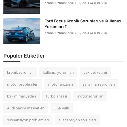
Kronik Uzmanı
Aralık 16, 2024
0
3.7K
Ford Focus Kronik Sorunları ve Kullanıcı
Yorumları ?
Kronik Uzmanı
Aralık 16, 2024
0
2.7K
Popüler Etiketler
kronik sorunlar
kullanıcı yorumları
yakıt tüketimi
motor problemleri
motor arızaları
şanzıman sorunları
bakım maliyetleri
turbo arızası
motor sorunları
Audi bakım maliyetleri
EGR valfi
süspansiyon problemleri
süspansiyon sorunları