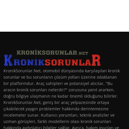
KronikSorunlar.Net, otomobil dünyasında karşılaşılan kronik
sorunlar ve bu sorunların çözüm yolları üzerine odaklanan
bir platformdur. Araç sahipleri ve potansiyel alıcılar, "Bu
aracın kronik sorunları nelerdir?" sorusuna yanıt ararken,
doğru bilgiye ulaşmanın ne kadar önemli olduğunu bilirler.
KronikSorunlar.Net, geniş bir araç yelpazesinde ortaya
çıkabilecek yaygın problemler hakkında derinlemesine
incelemeler sunar. Kullanıcı yorumları, teknik analizler ve
uzman görüşleri, farklı modellerin olası kronik sorunları
hakkında aydınlatıcı bilgiler sağlar. Ayrıca, bakım ipuçları ve