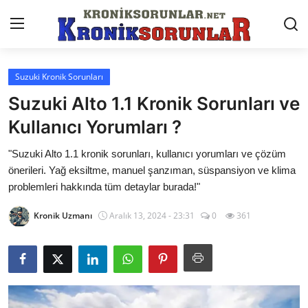
Suzuki Kronik Sorunları
Anasayfa
Suzuki Alto 1.1 Kronik Sorunları ve
Markalar
Kullanıcı Yorumları ?
İletişim
"Suzuki Alto 1.1 kronik sorunları, kullanıcı yorumları ve çözüm
önerileri. Yağ eksiltme, manuel şanzıman, süspansiyon ve klima
Trafik & Cezalar
problemleri hakkında tüm detaylar burada!"
Sigorta & Kasko
Kronik Uzmanı
Aralık 13, 2024 - 23:31
0
361
Vergi & ÖTV & MTV
Muayene & Ruhsat
Sorgulamalar