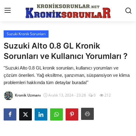
Suzuki Kronik Sorunları
Anasayfa
Suzuki Alto 0.8 GL Kronik
Markalar
Sorunları ve Kullanıcı Yorumları ?
İletişim
"Suzuki Alto 0.8 GL kronik sorunları, kullanıcı yorumları ve
çözüm önerileri. Yağ eksiltme, şanzıman, süspansiyon ve klima
Trafik & Cezalar
problemleri hakkında tüm detaylar burada!"
Sigorta & Kasko
Kronik Uzmanı
Aralık 13, 2024 - 23:28
0
212
Vergi & ÖTV & MTV
Muayene & Ruhsat
Sorgulamalar