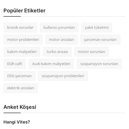
Popüler Etiketler
kronik sorunlar
kullanıcı yorumları
yakıt tüketimi
motor problemleri
motor arızaları
şanzıman sorunları
bakım maliyetleri
turbo arızası
motor sorunları
EGR valfi
Audi bakım maliyetleri
süspansiyon sorunları
DSG şanzıman
süspansiyon problemleri
elektrik arızaları
Anket Köşesi
Hangi Vites?