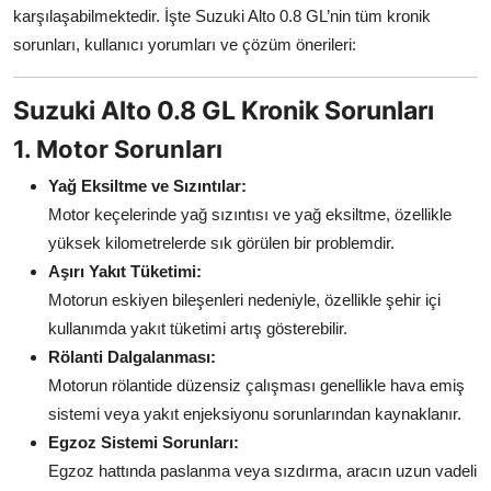
karşılaşabilmektedir. İşte Suzuki Alto 0.8 GL’nin tüm kronik
Aydınlatma & Görüş
sorunları, kullanıcı yorumları ve çözüm önerileri:
Şanzıman & Aktarma
Suzuki Alto 0.8 GL Kronik Sorunları
Dizel Sistemler
1. Motor Sorunları
Multimedya & Elektronik
Yağ Eksiltme ve Sızıntılar:
Motor keçelerinde yağ sızıntısı ve yağ eksiltme, özellikle
yüksek kilometrelerde sık görülen bir problemdir.
Aşırı Yakıt Tüketimi:
Motorun eskiyen bileşenleri nedeniyle, özellikle şehir içi
kullanımda yakıt tüketimi artış gösterebilir.
Rölanti Dalgalanması:
Motorun rölantide düzensiz çalışması genellikle hava emiş
sistemi veya yakıt enjeksiyonu sorunlarından kaynaklanır.
Egzoz Sistemi Sorunları:
Egzoz hattında paslanma veya sızdırma, aracın uzun vadeli