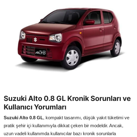
İkinci El & Alım-Satım
Bakım & Arıza Çözümleri
Elektrikli & Hibrit
Kiralama & Filo
Sürüş & Güvenlik
Lastik & Jant
Yağlar & Sıvılar
Suzuki Alto 0.8 GL Kronik Sorunları ve
LPG & Yakıt
Kullanıcı Yorumları
Elektrik & Akü
Suzuki Alto 0.8 GL
, kompakt tasarımı, düşük yakıt tüketimi ve
pratik şehir içi kullanımıyla dikkat çeken bir modeldir. Ancak,
Klima & Konfor
uzun vadeli kullanımda kullanıcılar bazı kronik sorunlarla