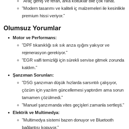
"Araç geniş ve ferah, arka koltuklar bile çok rahat."
"Modern tasarımı ve kaliteli iç malzemeleri ile kesinlikle
premium hissi veriyor."
Olumsuz Yorumlar
Motor ve Performans:
"DPF tıkanıklığı sık sık arıza ışığını yakıyor ve
rejenerasyon gerekiyor."
"EGR valfi temizliği için sürekli servise gitmek zorunda
kaldım."
Şanzıman Sorunları:
"DSG şanzıman düşük hızlarda sarsıntılı çalışıyor,
çözüm için yazılım güncellemesi yaptırdım ama sorun
tamamen çözülmedi."
"Manuel şanzımanda vites geçişleri zamanla sertleşti."
Elektrik ve Multimedya:
"Multimedya sistemi bazen donuyor ve Bluetooth
bağlantısı kopuyor."