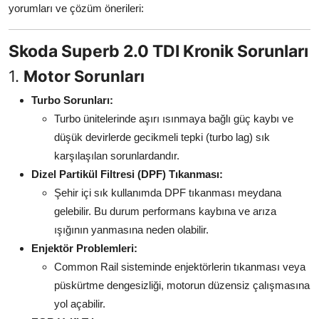
yorumları ve çözüm önerileri:
Aydınlatma & Görüş
Şanzıman & Aktarma
Skoda Superb 2.0 TDI Kronik Sorunları
1.
Motor Sorunları
Dizel Sistemler
Turbo Sorunları:
Multimedya & Elektronik
Turbo ünitelerinde aşırı ısınmaya bağlı güç kaybı ve
düşük devirlerde gecikmeli tepki (turbo lag) sık
karşılaşılan sorunlardandır.
Dizel Partikül Filtresi (DPF) Tıkanması:
Şehir içi sık kullanımda DPF tıkanması meydana
gelebilir. Bu durum performans kaybına ve arıza
ışığının yanmasına neden olabilir.
Enjektör Problemleri:
Common Rail sisteminde enjektörlerin tıkanması veya
püskürtme dengesizliği, motorun düzensiz çalışmasına
yol açabilir.