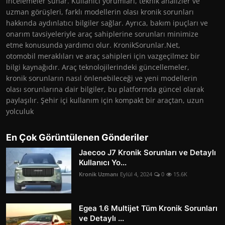
incelemeler sunar. Kullanıcı yorumları, teknik analizler ve
uzman görüşleri, farklı modellerin olası kronik sorunları
hakkında aydınlatıcı bilgiler sağlar. Ayrıca, bakım ipuçları ve
onarım tavsiyeleriyle araç sahiplerine sorunları minimize
etme konusunda yardımcı olur. KronikSorunlar.Net,
otomobil meraklıları ve araç sahipleri için vazgeçilmez bir
bilgi kaynağıdır. Araç teknolojilerindeki güncellemeler,
kronik sorunların nasıl önlenebileceği ve yeni modellerin
olası sorunlarına dair bilgiler, bu platformda güncel olarak
paylaşılır. Şehir içi kullanım için kompakt bir araçtan, uzun
yolculuk
En Çok Görüntülenen Gönderiler
Jaecoo J7 Kronik Sorunları ve Detaylı
Kullanıcı Yo...
Kronik Uzmanı
Eylül 4, 2024
0
15.6K
Egea 1.6 Multijet Tüm Kronik Sorunları
ve Detaylı ...