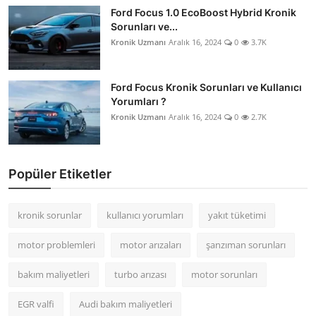
Ford Focus 1.0 EcoBoost Hybrid Kronik
Sorunları ve...
Kronik Uzmanı
Aralık 16, 2024
0
3.7K
Ford Focus Kronik Sorunları ve Kullanıcı
Yorumları ?
Kronik Uzmanı
Aralık 16, 2024
0
2.7K
Popüler Etiketler
kronik sorunlar
kullanıcı yorumları
yakıt tüketimi
motor problemleri
motor arızaları
şanzıman sorunları
bakım maliyetleri
turbo arızası
motor sorunları
EGR valfi
Audi bakım maliyetleri