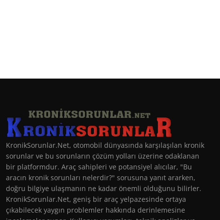
KronikSorunlar.Net, otomobil dünyasında karşılaşılan kronik
sorunlar ve bu sorunların çözüm yolları üzerine odaklanan
bir platformdur. Araç sahipleri ve potansiyel alıcılar, "Bu
aracın kronik sorunları nelerdir?" sorusuna yanıt ararken,
doğru bilgiye ulaşmanın ne kadar önemli olduğunu bilirler.
KronikSorunlar.Net, geniş bir araç yelpazesinde ortaya
çıkabilecek yaygın problemler hakkında derinlemesine