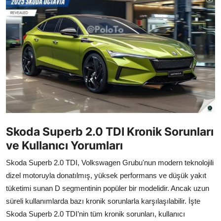
İkinci El & Alım-Satım
Bakım & Arıza Çözümleri
Elektrikli & Hibrit
Kiralama & Filo
Sürüş & Güvenlik
Lastik & Jant
Skoda Superb 2.0 TDI Kronik Sorunları
ve Kullanıcı Yorumları
Yağlar & Sıvılar
Skoda Superb 2.0 TDI, Volkswagen Grubu'nun modern teknolojili
LPG & Yakıt
dizel motoruyla donatılmış, yüksek performans ve düşük yakıt
Elektrik & Akü
tüketimi sunan D segmentinin popüler bir modelidir. Ancak uzun
süreli kullanımlarda bazı kronik sorunlarla karşılaşılabilir. İşte
Klima & Konfor
Skoda Superb 2.0 TDI’nin tüm kronik sorunları, kullanıcı