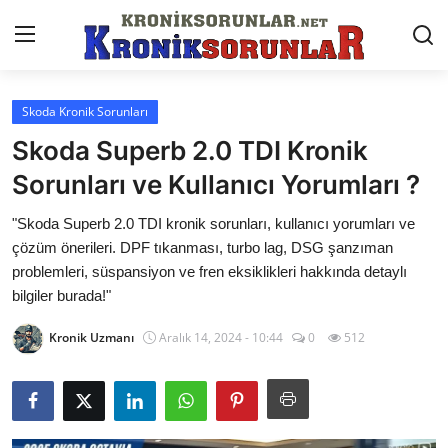
Skoda Kronik Sorunları
Anasayfa
Skoda Superb 2.0 TDI Kronik
Markalar
Sorunları ve Kullanıcı Yorumları ?
İletişim
"Skoda Superb 2.0 TDI kronik sorunları, kullanıcı yorumları ve
çözüm önerileri. DPF tıkanması, turbo lag, DSG şanzıman
Trafik & Cezalar
problemleri, süspansiyon ve fren eksiklikleri hakkında detaylı
bilgiler burada!"
Sigorta & Kasko
Kronik Uzmanı
Aralık 14, 2024 - 10:44
0
512
Vergi & ÖTV & MTV
Muayene & Ruhsat
Sorgulamalar