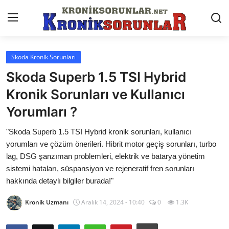
Skoda Kronik Sorunları
Anasayfa
Skoda Superb 1.5 TSI Hybrid
Markalar
Kronik Sorunları ve Kullanıcı
Yorumları ?
İletişim
"Skoda Superb 1.5 TSI Hybrid kronik sorunları, kullanıcı
Trafik & Cezalar
yorumları ve çözüm önerileri. Hibrit motor geçiş sorunları, turbo
Sigorta & Kasko
lag, DSG şanzıman problemleri, elektrik ve batarya yönetim
sistemi hataları, süspansiyon ve rejeneratif fren sorunları
Vergi & ÖTV & MTV
hakkında detaylı bilgiler burada!"
Muayene & Ruhsat
Kronik Uzmanı
Aralık 14, 2024 - 10:40
0
1.3K
Sorgulamalar