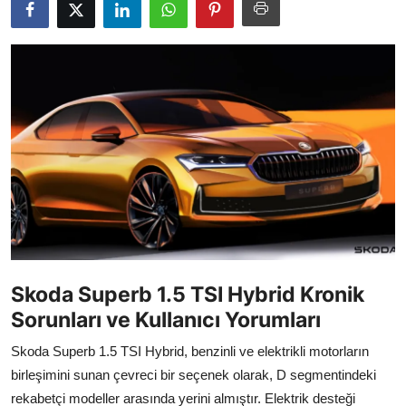
İkinci El & Alım-Satım
Bakım & Arıza Çözümleri
Elektrikli & Hibrit
Kiralama & Filo
Sürüş & Güvenlik
Lastik & Jant
Yağlar & Sıvılar
Skoda Superb 1.5 TSI Hybrid Kronik
LPG & Yakıt
Sorunları ve Kullanıcı Yorumları
Elektrik & Akü
Skoda Superb 1.5 TSI Hybrid, benzinli ve elektrikli motorların
birleşimini sunan çevreci bir seçenek olarak, D segmentindeki
Klima & Konfor
rekabetçi modeller arasında yerini almıştır. Elektrik desteği