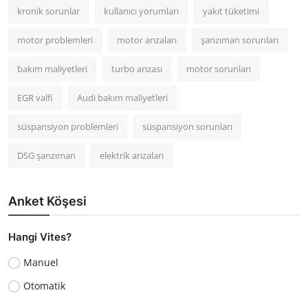
kronik sorunlar
kullanıcı yorumları
yakıt tüketimi
motor problemleri
motor arızaları
şanzıman sorunları
bakım maliyetleri
turbo arızası
motor sorunları
EGR valfi
Audi bakım maliyetleri
süspansiyon problemleri
süspansiyon sorunları
DSG şanzıman
elektrik arızaları
Anket Köşesi
Hangi Vites?
Manuel
Otomatik