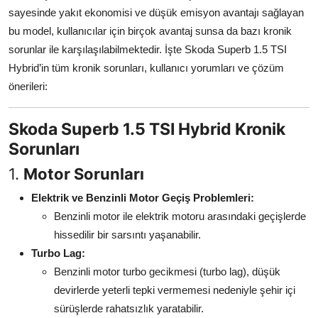
sayesinde yakıt ekonomisi ve düşük emisyon avantajı sağlayan
Aydınlatma & Görüş
bu model, kullanıcılar için birçok avantaj sunsa da bazı kronik
Şanzıman & Aktarma
sorunlar ile karşılaşılabilmektedir. İşte Skoda Superb 1.5 TSI
Hybrid’in tüm kronik sorunları, kullanıcı yorumları ve çözüm
Dizel Sistemler
önerileri:
Multimedya & Elektronik
Skoda Superb 1.5 TSI Hybrid Kronik
Sorunları
1.
Motor Sorunları
Elektrik ve Benzinli Motor Geçiş Problemleri:
Benzinli motor ile elektrik motoru arasındaki geçişlerde
hissedilir bir sarsıntı yaşanabilir.
Turbo Lag:
Benzinli motor turbo gecikmesi (turbo lag), düşük
devirlerde yeterli tepki vermemesi nedeniyle şehir içi
sürüşlerde rahatsızlık yaratabilir.