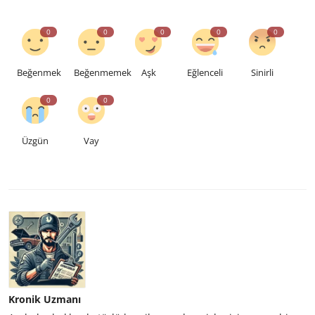
0
0
0
0
0
Beğenmek
Beğenmemek
Aşk
Eğlenceli
Sinirli
0
0
Üzgün
Vay
Kronik Uzmanı