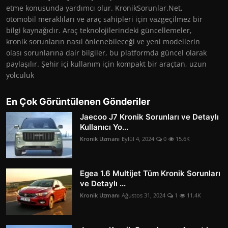
etme konusunda yardımcı olur. KronikSorunlar.Net,
otomobil meraklıları ve araç sahipleri için vazgeçilmez bir
bilgi kaynağıdır. Araç teknolojilerindeki güncellemeler,
kronik sorunların nasıl önlenebileceği ve yeni modellerin
olası sorunlarına dair bilgiler, bu platformda güncel olarak
paylaşılır. Şehir içi kullanım için kompakt bir araçtan, uzun
yolculuk
En Çok Görüntülenen Gönderiler
Jaecoo J7 Kronik Sorunları ve Detaylı
Kullanıcı Yo...
Kronik Uzmanı
Eylül 4, 2024
0
15.6K
Egea 1.6 Multijet Tüm Kronik Sorunları
ve Detaylı ...
Kronik Uzmanı
Ağustos 31, 2024
1
11.4K