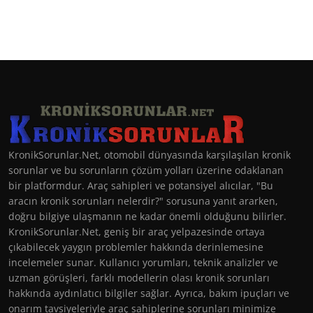
KronikSorunlar.Net, otomobil dünyasında karşılaşılan kronik
sorunlar ve bu sorunların çözüm yolları üzerine odaklanan
bir platformdur. Araç sahipleri ve potansiyel alıcılar, "Bu
aracın kronik sorunları nelerdir?" sorusuna yanıt ararken,
doğru bilgiye ulaşmanın ne kadar önemli olduğunu bilirler.
KronikSorunlar.Net, geniş bir araç yelpazesinde ortaya
çıkabilecek yaygın problemler hakkında derinlemesine
incelemeler sunar. Kullanıcı yorumları, teknik analizler ve
uzman görüşleri, farklı modellerin olası kronik sorunları
hakkında aydınlatıcı bilgiler sağlar. Ayrıca, bakım ipuçları ve
onarım tavsiyeleriyle araç sahiplerine sorunları minimize