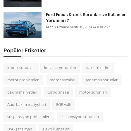
Ford Focus Kronik Sorunları ve Kullanıcı
Yorumları ?
Kronik Uzmanı
Aralık 16, 2024
0
2.7K
Popüler Etiketler
kronik sorunlar
kullanıcı yorumları
yakıt tüketimi
motor problemleri
motor arızaları
şanzıman sorunları
bakım maliyetleri
turbo arızası
motor sorunları
Audi bakım maliyetleri
EGR valfi
süspansiyon problemleri
süspansiyon sorunları
DSG şanzıman
elektrik arızaları