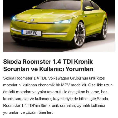
İkinci El & Alım-Satım
Bakım & Arıza Çözümleri
Elektrikli & Hibrit
Kiralama & Filo
Sürüş & Güvenlik
Skoda Roomster 1.4 TDI Kronik
Lastik & Jant
Sorunları ve Kullanıcı Yorumları
Yağlar & Sıvılar
Skoda Roomster 1.4 TDI, Volkswagen Grubu'nun ünlü dizel
motorlarını kullanan ekonomik bir MPV modelidir. Özellikle uzun
LPG & Yakıt
ömürlü motorları ve yakıt tasarrufu ile öne çıkan bu araç, bazı
kronik sorunlar ve kullanıcı şikayetleriyle de bilinir. İşte Skoda
Elektrik & Akü
Roomster 1.4 TDI’nin tüm kronik sorunları, ayrıntılı kullanıcı
Klima & Konfor
yorumları ve çözüm önerileri: