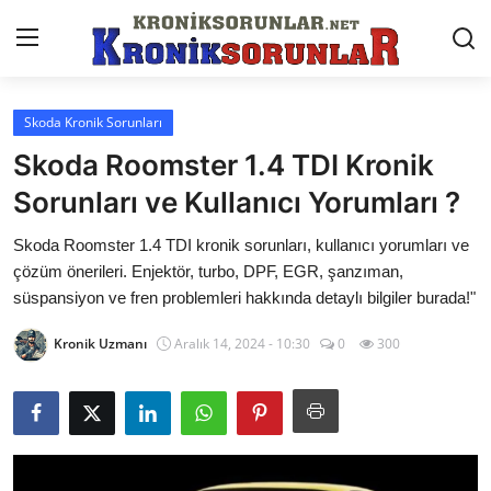
Skoda Kronik Sorunları
Anasayfa
Skoda Roomster 1.4 TDI Kronik
Markalar
Sorunları ve Kullanıcı Yorumları ?
İletişim
Skoda Roomster 1.4 TDI kronik sorunları, kullanıcı yorumları ve
çözüm önerileri. Enjektör, turbo, DPF, EGR, şanzıman,
Trafik & Cezalar
süspansiyon ve fren problemleri hakkında detaylı bilgiler burada!"
Sigorta & Kasko
Kronik Uzmanı
Aralık 14, 2024 - 10:30
0
300
Vergi & ÖTV & MTV
Muayene & Ruhsat
Sorgulamalar