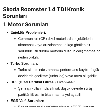
Aydınlatma & Görüş
Skoda Roomster 1.4 TDI Kronik
Sorunları
Şanzıman & Aktarma
1.
Motor Sorunları
Dizel Sistemler
Enjektör Problemleri:
Multimedya & Elektronik
Common rail (CR) dizel motorlarda enjektörlerin
tıkanması veya arızalanması sıkça görülen bir
sorundur. Bu durum motorun düzgün çalışmamasına
neden olabilir.
Turbo Sorunları:
Turbo sisteminde zamanla performans kaybı, düşük
devirlerde gecikme (turbo lag) veya arıza oluşabilir.
DPF (Dizel Partikül Filtresi) Tıkanması:
Şehir içi kullanımda sık sık düşük devirde sürüş,
partikül filtresinin tıkanmasına yol açabilir.
EGR Valfi Sorunları:
Egzoz gazı geri dönüşüm sistemi (EGR), karbon