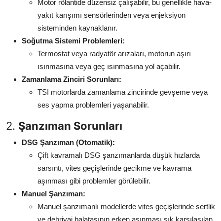
Motor rölantide düzensiz çalışabilir, bu genellikle hava-
yakıt karışımı sensörlerinden veya enjeksiyon
sisteminden kaynaklanır.
Soğutma Sistemi Problemleri:
Termostat veya radyatör arızaları, motorun aşırı
ısınmasına veya geç ısınmasına yol açabilir.
Zamanlama Zinciri Sorunları:
TSI motorlarda zamanlama zincirinde gevşeme veya
ses yapma problemleri yaşanabilir.
2.
Şanzıman Sorunları
DSG Şanzıman (Otomatik):
Çift kavramalı DSG şanzımanlarda düşük hızlarda
sarsıntı, vites geçişlerinde gecikme ve kavrama
aşınması gibi problemler görülebilir.
Manuel Şanzıman:
Manuel şanzımanlı modellerde vites geçişlerinde sertlik
ve debriyaj balatasının erken aşınması sık karşılaşılan