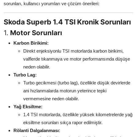
sorunları, kullanıcı yorumları ve çözüm önerileri:
Aydınlatma & Görüş
Şanzıman & Aktarma
Skoda Superb 1.4 TSI Kronik Sorunları
1.
Motor Sorunları
Dizel Sistemler
Karbon Birikimi:
Multimedya & Elektronik
Direkt enjeksiyonlu TSI motorlarda karbon birikimi,
valflerde tıkanmaya ve motor performansında düşüşe
neden olabilir.
Turbo Lag:
Turbo gecikmesi (turbo lag), özellikle düşük devirlerde
ani hızlanmalarda motorun yeterince tepki
vermemesine neden olabilir.
Yağ Eksiltme:
1.4 TSI motorlarda, özellikle yüksek kilometrelerde yağ
eksiltme sorunları sıkça rapor edilmiştir.
Rölanti Dalgalanması: