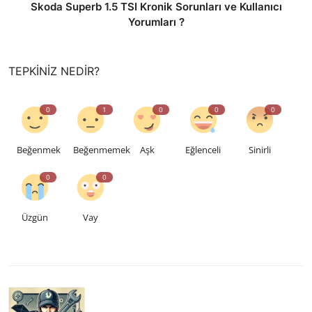
Skoda Superb 1.5 TSI Kronik Sorunları ve Kullanıcı
Yorumları ?
TEPKINIZ NEDIR?
0
1
0
0
0
Beğenmek
Beğenmemek
Aşk
Eğlenceli
Sinirli
0
0
Üzgün
Vay