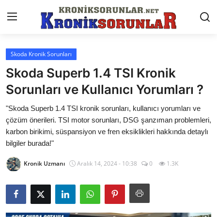
Skoda Kronik Sorunları
Anasayfa
Skoda Superb 1.4 TSI Kronik
Markalar
Sorunları ve Kullanıcı Yorumları ?
İletişim
"Skoda Superb 1.4 TSI kronik sorunları, kullanıcı yorumları ve
çözüm önerileri. TSI motor sorunları, DSG şanzıman problemleri,
Trafik & Cezalar
karbon birikimi, süspansiyon ve fren eksiklikleri hakkında detaylı
bilgiler burada!"
Sigorta & Kasko
Kronik Uzmanı
Aralık 14, 2024 - 10:38
0
1.3K
Vergi & ÖTV & MTV
Muayene & Ruhsat
Sorgulamalar