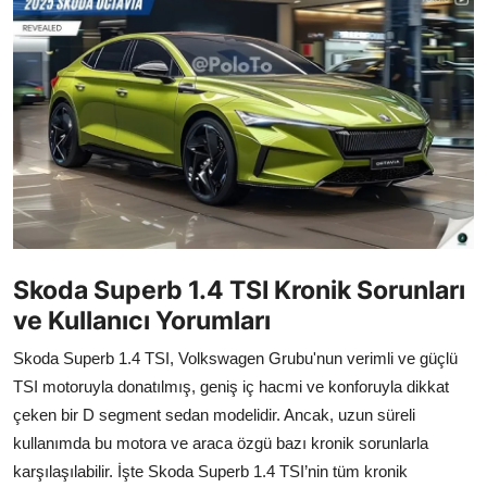
İkinci El & Alım-Satım
Bakım & Arıza Çözümleri
Elektrikli & Hibrit
Kiralama & Filo
Sürüş & Güvenlik
Lastik & Jant
Skoda Superb 1.4 TSI Kronik Sorunları
ve Kullanıcı Yorumları
Yağlar & Sıvılar
Skoda Superb 1.4 TSI, Volkswagen Grubu'nun verimli ve güçlü
LPG & Yakıt
TSI motoruyla donatılmış, geniş iç hacmi ve konforuyla dikkat
Elektrik & Akü
çeken bir D segment sedan modelidir. Ancak, uzun süreli
kullanımda bu motora ve araca özgü bazı kronik sorunlarla
Klima & Konfor
karşılaşılabilir. İşte Skoda Superb 1.4 TSI’nin tüm kronik