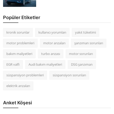
Popüler Etiketler
kronik sorunlar
kullanıcı yorumları
yakıt tüketimi
motor problemleri
motor arızaları
şanzıman sorunları
bakım maliyetleri
turbo arızası
motor sorunları
EGR valfi
Audi bakım maliyetleri
DSG şanzıman
süspansiyon problemleri
süspansiyon sorunları
elektrik arızaları
Anket Köşesi