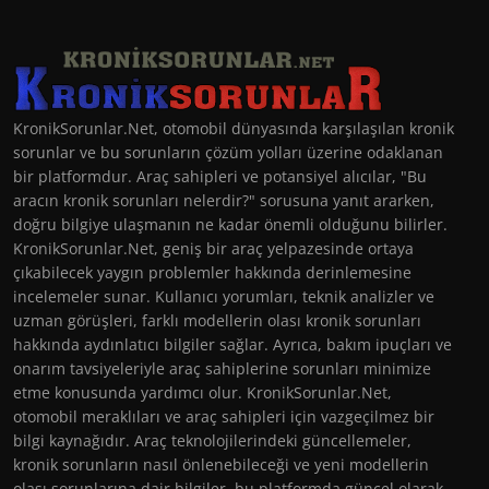
KronikSorunlar.Net, otomobil dünyasında karşılaşılan kronik
sorunlar ve bu sorunların çözüm yolları üzerine odaklanan
bir platformdur. Araç sahipleri ve potansiyel alıcılar, "Bu
aracın kronik sorunları nelerdir?" sorusuna yanıt ararken,
doğru bilgiye ulaşmanın ne kadar önemli olduğunu bilirler.
KronikSorunlar.Net, geniş bir araç yelpazesinde ortaya
çıkabilecek yaygın problemler hakkında derinlemesine
incelemeler sunar. Kullanıcı yorumları, teknik analizler ve
uzman görüşleri, farklı modellerin olası kronik sorunları
hakkında aydınlatıcı bilgiler sağlar. Ayrıca, bakım ipuçları ve
onarım tavsiyeleriyle araç sahiplerine sorunları minimize
etme konusunda yardımcı olur. KronikSorunlar.Net,
otomobil meraklıları ve araç sahipleri için vazgeçilmez bir
bilgi kaynağıdır. Araç teknolojilerindeki güncellemeler,
kronik sorunların nasıl önlenebileceği ve yeni modellerin
olası sorunlarına dair bilgiler, bu platformda güncel olarak