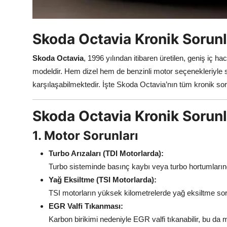
Aydınlatma & Görüş
Şanzıman & Aktarma
Skoda Octavia Kronik Sorunla
Dizel Sistemler
Skoda Octavia
, 1996 yılından itibaren üretilen, geniş iç 
modeldir. Hem dizel hem de benzinli motor seçenekleriyle 
Multimedya & Elektronik
karşılaşabilmektedir. İşte Skoda Octavia’nın tüm kronik soru
Skoda Octavia Kronik Sorunl
1. Motor Sorunları
Turbo Arızaları (TDI Motorlarda):
Turbo sisteminde basınç kaybı veya turbo hortumlarınd
Yağ Eksiltme (TSI Motorlarda):
TSI motorların yüksek kilometrelerde yağ eksiltme sorun
EGR Valfi Tıkanması:
Karbon birikimi nedeniyle EGR valfi tıkanabilir, bu da 