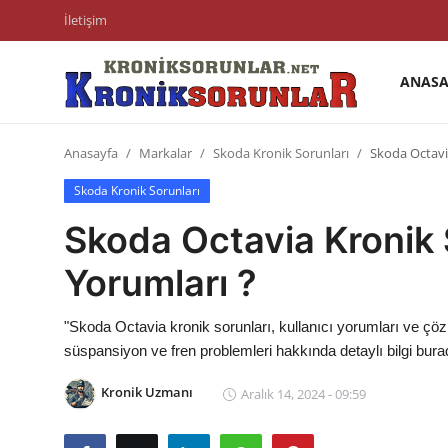
İletişim
ANASA
Anasayfa
Anasayfa
Markalar
Skoda Kronik Sorunları
Skoda Octavia
Markalar
Skoda Kronik Sorunları
İletişim
Skoda Octavia Kronik S
Trafik & Cezalar
Yorumları ?
Sigorta & Kasko
"Skoda Octavia kronik sorunları, kullanıcı yorumları ve çöz
Vergi & ÖTV & MTV
süspansiyon ve fren problemleri hakkında detaylı bilgi bura
Muayene & Ruhsat
Kronik Uzmanı
Aralık 14, 2024 - 09:59
Sorgulamalar