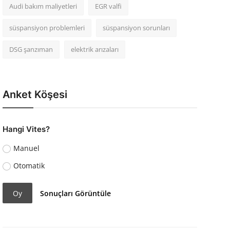
Audi bakım maliyetleri
EGR valfi
süspansiyon problemleri
süspansiyon sorunları
DSG şanzıman
elektrik arızaları
Anket Köşesi
Hangi Vites?
Manuel
Otomatik
Oy
Sonuçları Görüntüle