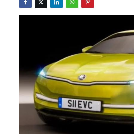
İkinci El & Alım-Satım
Bakım & Arıza Çözümleri
Elektrikli & Hibrit
Kiralama & Filo
Sürüş & Güvenlik
Lastik & Jant
Yağlar & Sıvılar
LPG & Yakıt
Elektrik & Akü
Klima & Konfor