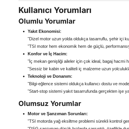
Kullanıcı Yorumları
Olumlu Yorumlar
Yakıt Ekonomisi:
"Dizel motor uzun yolda oldukça tasarruflu, şehir içi ku
"TSI motor hem ekonomik hem de güçlü, performansıyl
Konfor ve İç Hacim:
"İç mekan genişliği aileler için çok ideal, bagaj hacmi h
"Sessiz bir kabin ve kaliteli iç malzeme uzun yolculukl
Teknoloji ve Donanım:
"Bilgi-eğlence sistemi oldukça kullanıcı dostu ve mode
"Start-stop sistemi yakıt tasarrufunda gerçekten işe ya
Olumsuz Yorumlar
Motor ve Şanzıman Sorunları:
"TSI motorda yağ eksiltme problemi sürekli kontrol gere
"DSG şanzıman düşük hızlarda sarsıntılı, özellikle dur-k