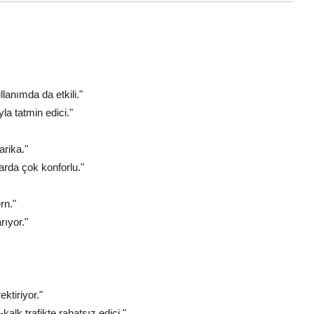
llanımda da etkili."
a tatmin edici."
arika."
arda çok konforlu."
rn."
rıyor."
ktiriyor."
alk trafikte rahatsız edici."