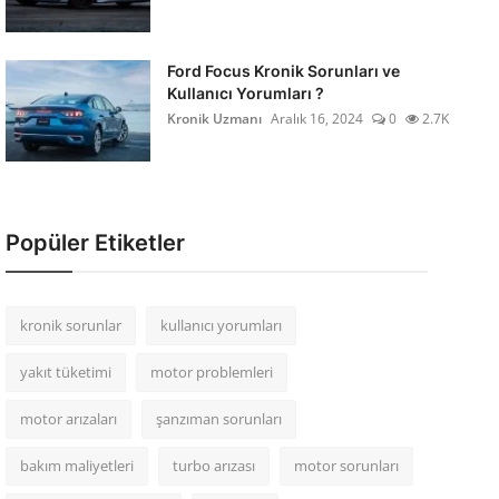
Ford Focus Kronik Sorunları ve
Kullanıcı Yorumları ?
Kronik Uzmanı
Aralık 16, 2024
0
2.7K
Popüler Etiketler
kronik sorunlar
kullanıcı yorumları
yakıt tüketimi
motor problemleri
motor arızaları
şanzıman sorunları
bakım maliyetleri
turbo arızası
motor sorunları