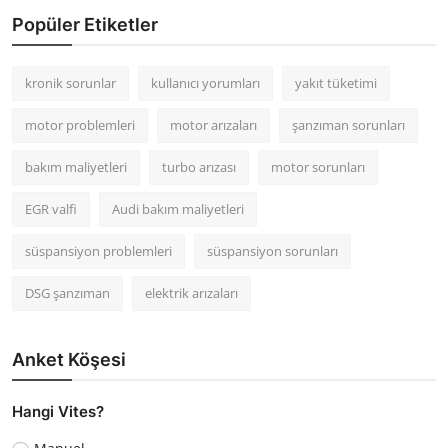
Popüler Etiketler
kronik sorunlar
kullanıcı yorumları
yakıt tüketimi
motor problemleri
motor arızaları
şanzıman sorunları
bakım maliyetleri
turbo arızası
motor sorunları
EGR valfi
Audi bakım maliyetleri
süspansiyon problemleri
süspansiyon sorunları
DSG şanzıman
elektrik arızaları
Anket Köşesi
Hangi Vites?