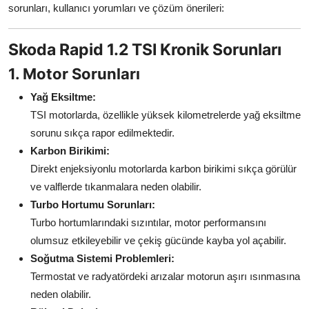
sorunları, kullanıcı yorumları ve çözüm önerileri:
Aydınlatma & Görüş
Skoda Rapid 1.2 TSI Kronik Sorunları
Şanzıman & Aktarma
1. Motor Sorunları
Dizel Sistemler
Yağ Eksiltme:
Multimedya & Elektronik
TSI motorlarda, özellikle yüksek kilometrelerde yağ eksiltme
sorunu sıkça rapor edilmektedir.
Karbon Birikimi:
Direkt enjeksiyonlu motorlarda karbon birikimi sıkça görülür
ve valflerde tıkanmalara neden olabilir.
Turbo Hortumu Sorunları:
Turbo hortumlarındaki sızıntılar, motor performansını
olumsuz etkileyebilir ve çekiş gücünde kayba yol açabilir.
Soğutma Sistemi Problemleri:
Termostat ve radyatördeki arızalar motorun aşırı ısınmasına
neden olabilir.