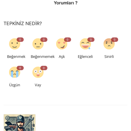
Yorumları ?
TEPKINIZ NEDIR?
0
0
0
0
0
Beğenmek
Beğenmemek
Aşk
Eğlenceli
Sinirli
0
0
Üzgün
Vay