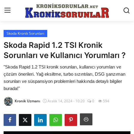
Skoda Kronik Sorunları
Anasayfa
Skoda Rapid 1.2 TSI Kronik
Markalar
Sorunları ve Kullanıcı Yorumları ?
İletişim
"Skoda Rapid 1.2 TSI kronik sorunları, kullanıcı yorumları ve
çözüm önerileri. Yağ eksiltme, turbo sızıntıları, DSG şanzıman
Trafik & Cezalar
sorunları ve süspansiyon problemleri hakkında detaylı bilgiler
burada!"
Sigorta & Kasko
Kronik Uzmanı
Aralık 14, 2024 - 10:20
0
594
Vergi & ÖTV & MTV
Muayene & Ruhsat
Sorgulamalar