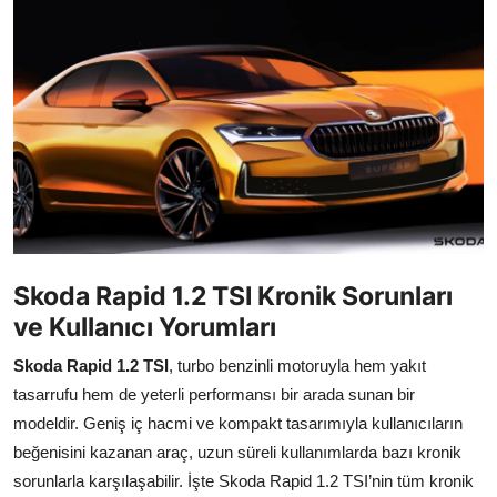
İkinci El & Alım-Satım
Bakım & Arıza Çözümleri
Elektrikli & Hibrit
Kiralama & Filo
Sürüş & Güvenlik
Lastik & Jant
Skoda Rapid 1.2 TSI Kronik Sorunları
ve Kullanıcı Yorumları
Yağlar & Sıvılar
Skoda Rapid 1.2 TSI
, turbo benzinli motoruyla hem yakıt
LPG & Yakıt
tasarrufu hem de yeterli performansı bir arada sunan bir
modeldir. Geniş iç hacmi ve kompakt tasarımıyla kullanıcıların
Elektrik & Akü
beğenisini kazanan araç, uzun süreli kullanımlarda bazı kronik
Klima & Konfor
sorunlarla karşılaşabilir. İşte Skoda Rapid 1.2 TSI’nin tüm kronik