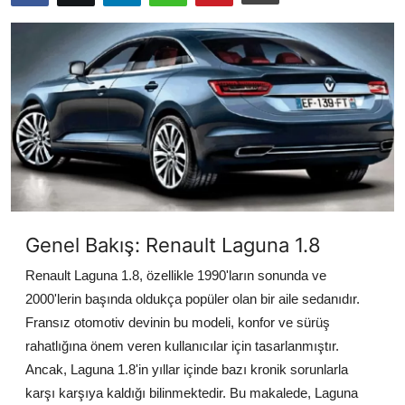
İkinci El & Alım-Satım
Bakım & Arıza Çözümleri
Elektrikli & Hibrit
Kiralama & Filo
Sürüş & Güvenlik
Lastik & Jant
Genel Bakış: Renault Laguna 1.8
Yağlar & Sıvılar
Renault Laguna 1.8, özellikle 1990'ların sonunda ve
2000'lerin başında oldukça popüler olan bir aile sedanıdır.
LPG & Yakıt
Fransız otomotiv devinin bu modeli, konfor ve sürüş
Elektrik & Akü
rahatlığına önem veren kullanıcılar için tasarlanmıştır.
Ancak, Laguna 1.8'in yıllar içinde bazı kronik sorunlarla
Klima & Konfor
karşı karşıya kaldığı bilinmektedir. Bu makalede, Laguna