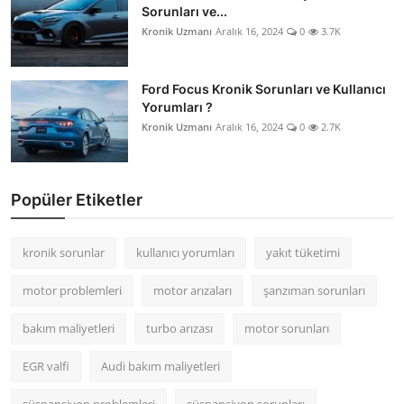
Sorunları ve...
Kronik Uzmanı
Aralık 16, 2024
0
3.7K
Ford Focus Kronik Sorunları ve Kullanıcı
Yorumları ?
Kronik Uzmanı
Aralık 16, 2024
0
2.7K
Popüler Etiketler
kronik sorunlar
kullanıcı yorumları
yakıt tüketimi
motor problemleri
motor arızaları
şanzıman sorunları
bakım maliyetleri
turbo arızası
motor sorunları
EGR valfi
Audi bakım maliyetleri