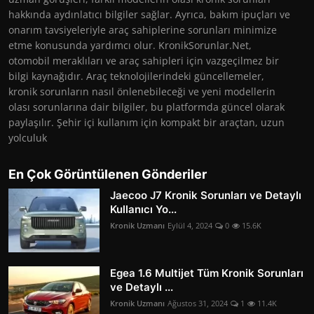
hakkında aydınlatıcı bilgiler sağlar. Ayrıca, bakım ipuçları ve
onarım tavsiyeleriyle araç sahiplerine sorunları minimize
etme konusunda yardımcı olur. KronikSorunlar.Net,
otomobil meraklıları ve araç sahipleri için vazgeçilmez bir
bilgi kaynağıdır. Araç teknolojilerindeki güncellemeler,
kronik sorunların nasıl önlenebileceği ve yeni modellerin
olası sorunlarına dair bilgiler, bu platformda güncel olarak
paylaşılır. Şehir içi kullanım için kompakt bir araçtan, uzun
yolculuk
En Çok Görüntülenen Gönderiler
Jaecoo J7 Kronik Sorunları ve Detaylı
Kullanıcı Yo...
Kronik Uzmanı
Eylül 4, 2024
0
15.6K
Egea 1.6 Multijet Tüm Kronik Sorunları
ve Detaylı ...
Kronik Uzmanı
Ağustos 31, 2024
1
11.4K