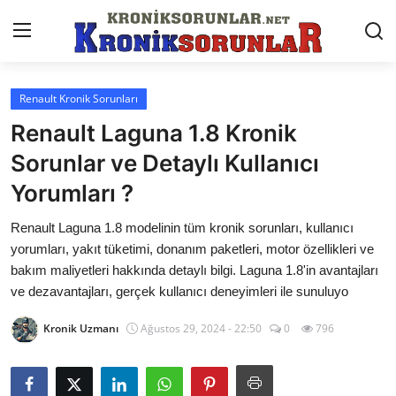
Renault Kronik Sorunları
Anasayfa
Renault Laguna 1.8 Kronik
Markalar
Sorunlar ve Detaylı Kullanıcı
Yorumları ?
İletişim
Renault Laguna 1.8 modelinin tüm kronik sorunları, kullanıcı
Trafik & Cezalar
yorumları, yakıt tüketimi, donanım paketleri, motor özellikleri ve
Sigorta & Kasko
bakım maliyetleri hakkında detaylı bilgi. Laguna 1.8'in avantajları
ve dezavantajları, gerçek kullanıcı deneyimleri ile sunuluyo
Vergi & ÖTV & MTV
Kronik Uzmanı
Ağustos 29, 2024 - 22:50
0
796
Muayene & Ruhsat
Sorgulamalar