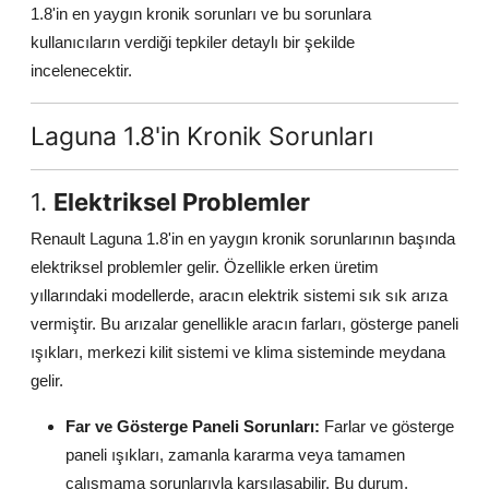
1.8'in en yaygın kronik sorunları ve bu sorunlara
Aydınlatma & Görüş
kullanıcıların verdiği tepkiler detaylı bir şekilde
incelenecektir.
Şanzıman & Aktarma
Dizel Sistemler
Laguna 1.8'in Kronik Sorunları
Multimedya & Elektronik
1.
Elektriksel Problemler
Renault Laguna 1.8'in en yaygın kronik sorunlarının başında
elektriksel problemler gelir. Özellikle erken üretim
yıllarındaki modellerde, aracın elektrik sistemi sık sık arıza
vermiştir. Bu arızalar genellikle aracın farları, gösterge paneli
ışıkları, merkezi kilit sistemi ve klima sisteminde meydana
gelir.
Far ve Gösterge Paneli Sorunları:
Farlar ve gösterge
paneli ışıkları, zamanla kararma veya tamamen
çalışmama sorunlarıyla karşılaşabilir. Bu durum,