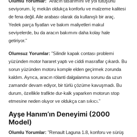
Olumlu Yorumlar:
"Aracın tasarımını ve yol tutuşunu
seviyorum. İç mekân oldukça konforlu ve malzeme kalitesi
de fena değil. Aile arabası olarak da kullanışlı bir araç.
Yedek parça fiyatları ve bakım maliyetleri makul
seviyelerde, bu da aracın bakımını daha kolay hale
getiriyor."
Olumsuz Yorumlar:
"Silindir kapak contası problemi
yüzünden motor hararet yaptı ve ciddi masraflar çıkardı. Bu
sorun yüzünden motoru komple elden geçirmek zorunda
kaldım. Ayrıca, aracın rölanti dalgalanma sorunu da uzun
zamandır devam ediyor, bir türlü çözüme kavuşmadı. Bu
durum, özellikle trafikte dur-kalk yaparken motorun stop
etmesine neden oluyor ve oldukça can sıkıcı."
Ayşe Hanım’ın Deneyimi (2000
Model)
Olumlu Yorumlar:
"Renault Laguna 1.8, konforu ve sürüş