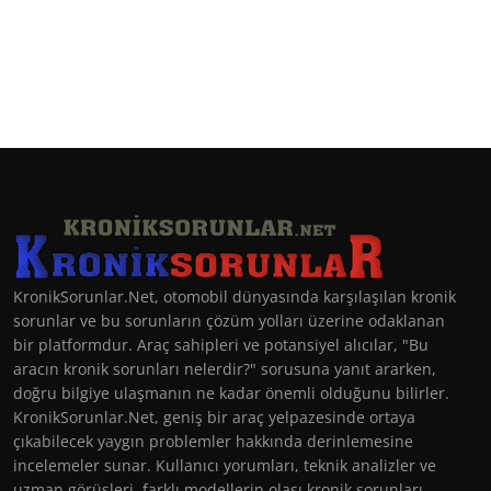
KronikSorunlar.Net, otomobil dünyasında karşılaşılan kronik
sorunlar ve bu sorunların çözüm yolları üzerine odaklanan
bir platformdur. Araç sahipleri ve potansiyel alıcılar, "Bu
aracın kronik sorunları nelerdir?" sorusuna yanıt ararken,
doğru bilgiye ulaşmanın ne kadar önemli olduğunu bilirler.
KronikSorunlar.Net, geniş bir araç yelpazesinde ortaya
çıkabilecek yaygın problemler hakkında derinlemesine
incelemeler sunar. Kullanıcı yorumları, teknik analizler ve
uzman görüşleri, farklı modellerin olası kronik sorunları