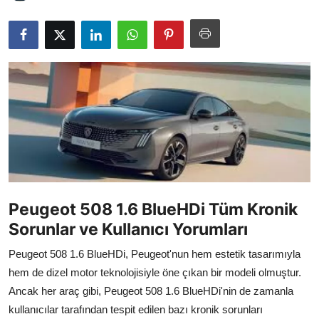
İkinci El & Alım-Satım
Bakım & Arıza Çözümleri
Elektrikli & Hibrit
Kiralama & Filo
Sürüş & Güvenlik
Lastik & Jant
Peugeot 508 1.6 BlueHDi Tüm Kronik
Yağlar & Sıvılar
Sorunlar ve Kullanıcı Yorumları
LPG & Yakıt
Peugeot 508 1.6 BlueHDi, Peugeot'nun hem estetik tasarımıyla
Elektrik & Akü
hem de dizel motor teknolojisiyle öne çıkan bir modeli olmuştur.
Ancak her araç gibi, Peugeot 508 1.6 BlueHDi'nin de zamanla
Klima & Konfor
kullanıcılar tarafından tespit edilen bazı kronik sorunları