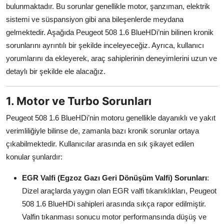
bulunmaktadır. Bu sorunlar genellikle motor, şanzıman, elektrik
Aydınlatma & Görüş
sistemi ve süspansiyon gibi ana bileşenlerde meydana
gelmektedir. Aşağıda Peugeot 508 1.6 BlueHDi’nin bilinen kronik
Şanzıman & Aktarma
sorunlarını ayrıntılı bir şekilde inceleyeceğiz. Ayrıca, kullanıcı
Dizel Sistemler
yorumlarını da ekleyerek, araç sahiplerinin deneyimlerini uzun ve
detaylı bir şekilde ele alacağız.
Multimedya & Elektronik
1. Motor ve Turbo Sorunları
Peugeot 508 1.6 BlueHDi’nin motoru genellikle dayanıklı ve yakıt
verimliliğiyle bilinse de, zamanla bazı kronik sorunlar ortaya
çıkabilmektedir. Kullanıcılar arasında en sık şikayet edilen
konular şunlardır:
EGR Valfi (Egzoz Gazı Geri Dönüşüm Valfi) Sorunları
:
Dizel araçlarda yaygın olan EGR valfi tıkanıklıkları, Peugeot
508 1.6 BlueHDi sahipleri arasında sıkça rapor edilmiştir.
Valfin tıkanması sonucu motor performansında düşüş ve