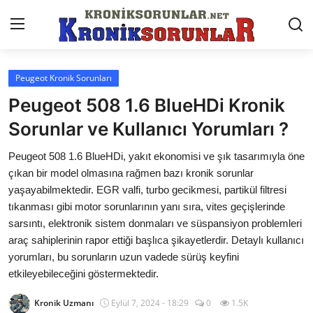
Peugeot Kronik Sorunları
Anasayfa
Peugeot 508 1.6 BlueHDi Kronik
Markalar
Sorunlar ve Kullanıcı Yorumları ?
İletişim
Peugeot 508 1.6 BlueHDi, yakıt ekonomisi ve şık tasarımıyla öne
çıkan bir model olmasına rağmen bazı kronik sorunlar
Trafik & Cezalar
yaşayabilmektedir. EGR valfi, turbo gecikmesi, partikül filtresi
tıkanması gibi motor sorunlarının yanı sıra, vites geçişlerinde
Sigorta & Kasko
sarsıntı, elektronik sistem donmaları ve süspansiyon problemleri
araç sahiplerinin rapor ettiği başlıca şikayetlerdir. Detaylı kullanıcı
Vergi & ÖTV & MTV
yorumları, bu sorunların uzun vadede sürüş keyfini
Muayene & Ruhsat
etkileyebileceğini göstermektedir.
Sorgulamalar
Kronik Uzmanı
Eylül 7, 2024 - 18:29
0
1.5K