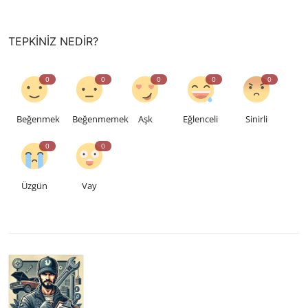
TEPKINIZ NEDIR?
0
0
0
0
0
Beğenmek
Beğenmemek
Aşk
Eğlenceli
Sinirli
0
0
Üzgün
Vay