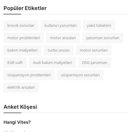
Popüler Etiketler
kronik sorunlar
kullanıcı yorumları
yakıt tüketimi
motor problemleri
motor arızaları
şanzıman sorunları
bakım maliyetleri
turbo arızası
motor sorunları
EGR valfi
Audi bakım maliyetleri
DSG şanzıman
süspansiyon problemleri
süspansiyon sorunları
elektrik arızaları
Anket Köşesi
Hangi Vites?