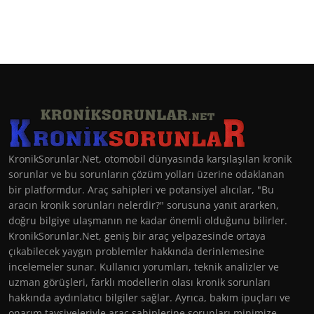
KronikSorunlar.Net, otomobil dünyasında karşılaşılan kronik
sorunlar ve bu sorunların çözüm yolları üzerine odaklanan
bir platformdur. Araç sahipleri ve potansiyel alıcılar, "Bu
aracın kronik sorunları nelerdir?" sorusuna yanıt ararken,
doğru bilgiye ulaşmanın ne kadar önemli olduğunu bilirler.
KronikSorunlar.Net, geniş bir araç yelpazesinde ortaya
çıkabilecek yaygın problemler hakkında derinlemesine
incelemeler sunar. Kullanıcı yorumları, teknik analizler ve
uzman görüşleri, farklı modellerin olası kronik sorunları
hakkında aydınlatıcı bilgiler sağlar. Ayrıca, bakım ipuçları ve
onarım tavsiyeleriyle araç sahiplerine sorunları minimize