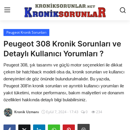
Peugeot Kronik Sorunları
Anasayfa
Peugeot 308 Kronik Sorunları ve
Markalar
Detaylı Kullanıcı Yorumları ?
İletişim
Peugeot 308, şık tasarımı ve güçlü motor seçenekleri ile dikkat
çeken bir hatchback modeli olsa da, kronik sorunları ve kullanıcı
Trafik & Cezalar
deneyimleri de göz önünde bulundurulmalıdır. Bu yazıda,
Peugeot 308'in kronik sorunları ve ayrıntılı kullanıcı yorumları ile
Sigorta & Kasko
yakıt tüketimi, motor performansı, bakım maliyetleri ve donanım
özellikleri hakkında detaylı bilgi bulabilirsiniz.
Vergi & ÖTV & MTV
Kronik Uzmanı
Eylül 7, 2024 - 17:43
0
234
Muayene & Ruhsat
Sorgulamalar