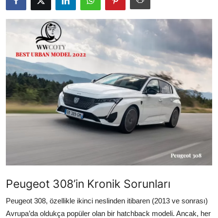
İkinci El & Alım-Satım
Bakım & Arıza Çözümleri
Elektrikli & Hibrit
Kiralama & Filo
Sürüş & Güvenlik
Lastik & Jant
Yağlar & Sıvılar
LPG & Yakıt
Peugeot 308’in Kronik Sorunları
Elektrik & Akü
Peugeot 308, özellikle ikinci neslinden itibaren (2013 ve sonrası)
Klima & Konfor
Avrupa’da oldukça popüler olan bir hatchback modeli. Ancak, her