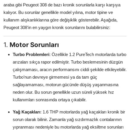
araba gibi Peugeot 308 de bazı kronik sorunlarla karşı karşıya
Aydınlatma & Görüş
kalıyor. Bu sorunlar genellikle model yılına, motor tipine ve
Şanzıman & Aktarma
kullanım alışkanlıklarına göre değişiklik gösterebilir. Aşağıda,
Peugeot 308'in en yaygın kronik sorunlarını bulabilirsiniz:
Dizel Sistemler
1.
Motor Sorunları
Multimedya & Elektronik
Turbo Problemleri
: Özellikle 1.2 PureTech motorlarda turbo
arızaları sıkça rapor edilmiştir. Turbo beslemesinin düzgün
çalışmaması, aracın performansını ciddi şekilde etkileyebilir.
Turbo’nun devreye girmemesi ya da tam güç
sağlayamaması, motorun gücünde düşüş yaşanmasına
neden olur. Bu sorun genellikle uzun süreli yüksek hız
kullanımları sonrasında ortaya çıkabilir.
Yağ Kaçakları
: 1.6 THP motorlarda yağ kaçakları kronik bir
sorun olarak bilinir. Zamanla yağ sızdırmazlık contalarının
yıpranması nedeniyle bu motorlarda yağ eksiltme sorunları