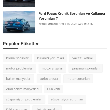
Ford Focus Kronik Sorunları ve Kullanıcı
Yorumları ?
Kronik Uzmanı
Aralık 16, 2024
0
2.7K
Popüler Etiketler
kronik sorunlar
kullanıcı yorumları
yakıt tüketimi
motor problemleri
motor arızaları
şanzıman sorunları
bakım maliyetleri
turbo arızası
motor sorunları
Audi bakım maliyetleri
EGR valfi
süspansiyon problemleri
süspansiyon sorunları
DSG şanzıman
elektrik arızaları