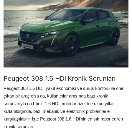
İkinci El & Alım-Satım
Bakım & Arıza Çözümleri
Elektrikli & Hibrit
Kiralama & Filo
Sürüş & Güvenlik
Lastik & Jant
Peugeot 308 1.6 HDi Kronik Sorunları
Yağlar & Sıvılar
Peugeot 308 1.6 HDi, yakıt ekonomisi ve sürüş konforu ile öne
çıkan bir araç olsa da, kullanıcılar arasında bazı kronik
LPG & Yakıt
sorunlarıyla da bilinir. 1.6 HDi motorlar özellikle uzun yıllar
kullanıldığında, bazı mekanik ve elektronik problemlerle
Elektrik & Akü
karşılaşılabilir. İşte Peugeot 308 1.6 HDi'nin en sık rapor edilen
Klima & Konfor
kronik sorunları: