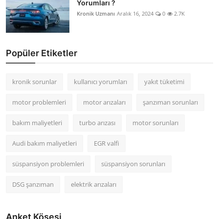
Yorumları ?
Kronik Uzmanı
Aralık 16, 2024
0
2.7K
Popüler Etiketler
kronik sorunlar
kullanıcı yorumları
yakıt tüketimi
motor problemleri
motor arızaları
şanzıman sorunları
bakım maliyetleri
turbo arızası
motor sorunları
Audi bakım maliyetleri
EGR valfi
süspansiyon problemleri
süspansiyon sorunları
DSG şanzıman
elektrik arızaları
Anket Köşesi