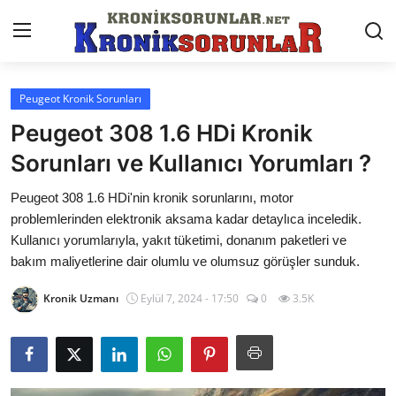
Peugeot Kronik Sorunları
Anasayfa
Peugeot 308 1.6 HDi Kronik
Markalar
Sorunları ve Kullanıcı Yorumları ?
İletişim
Peugeot 308 1.6 HDi'nin kronik sorunlarını, motor
problemlerinden elektronik aksama kadar detaylıca inceledik.
Trafik & Cezalar
Kullanıcı yorumlarıyla, yakıt tüketimi, donanım paketleri ve
bakım maliyetlerine dair olumlu ve olumsuz görüşler sunduk.
Sigorta & Kasko
Kronik Uzmanı
Eylül 7, 2024 - 17:50
0
3.5K
Vergi & ÖTV & MTV
Muayene & Ruhsat
Sorgulamalar