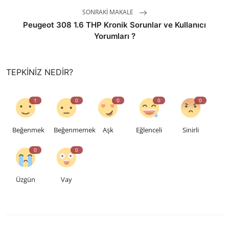
SONRAKI MAKALE
Peugeot 308 1.6 THP Kronik Sorunlar ve Kullanıcı
Yorumları ?
TEPKINIZ NEDIR?
1
0
0
0
0
Beğenmek
Beğenmemek
Aşk
Eğlenceli
Sinirli
0
0
Üzgün
Vay