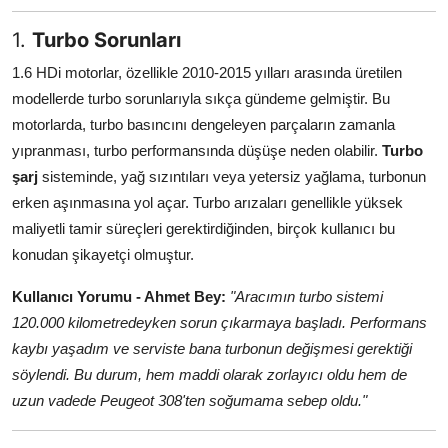
Aydınlatma & Görüş
1.
Turbo Sorunları
Şanzıman & Aktarma
1.6 HDi motorlar, özellikle 2010-2015 yılları arasında üretilen
modellerde turbo sorunlarıyla sıkça gündeme gelmiştir. Bu
Dizel Sistemler
motorlarda, turbo basıncını dengeleyen parçaların zamanla
yıpranması, turbo performansında düşüşe neden olabilir.
Turbo
Multimedya & Elektronik
şarj
sisteminde, yağ sızıntıları veya yetersiz yağlama, turbonun
erken aşınmasına yol açar. Turbo arızaları genellikle yüksek
maliyetli tamir süreçleri gerektirdiğinden, birçok kullanıcı bu
konudan şikayetçi olmuştur.
Kullanıcı Yorumu - Ahmet Bey:
"Aracımın turbo sistemi
120.000 kilometredeyken sorun çıkarmaya başladı. Performans
kaybı yaşadım ve serviste bana turbonun değişmesi gerektiği
söylendi. Bu durum, hem maddi olarak zorlayıcı oldu hem de
uzun vadede Peugeot 308'ten soğumama sebep oldu."