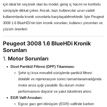
için ideal bir seçenek olan bu model, geniş iç hacmi ve konforlu
Aydınlatma & Görüş
sürüşüyle dikkat çeker. Ancak, bazı kullanıcılar uzun vadeli
Şanzıman & Aktarma
kullanımlarda kronik sorunlarla karşılaşabilmektedir. İşte Peugeot
3008 1.6 BlueHDi’nin tüm kronik sorunları, kullanıcı yorumları ve
Dizel Sistemler
çözüm önerileri:
Multimedya & Elektronik
Peugeot 3008 1.6 BlueHDi Kronik
Sorunları
1.
Motor Sorunları
Dizel Partikül Filtresi (DPF) Tıkanması:
Şehir içi kısa mesafeli sürüşlerde partikül filtresi
dolabilir ve rejenerasyon süreci tamamlanamadığında
motor arıza ışığı yanabilir. Bu durum motor
performansını düşürür ve yakıt tüketimini artırır.
EGR Valfi Arızaları:
Egzoz gazı geri dönüşüm (EGR) valfinde karbon