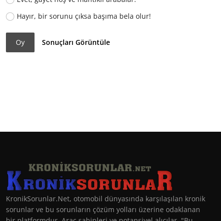
Hayır, bir sorunu çıksa başıma bela olur!
Oy
Sonuçları Görüntüle
KronikSorunlar.Net, otomobil dünyasında karşılaşılan kronik
sorunlar ve bu sorunların çözüm yolları üzerine odaklanan
bir platformdur. Araç sahipleri ve potansiyel alıcılar, "Bu