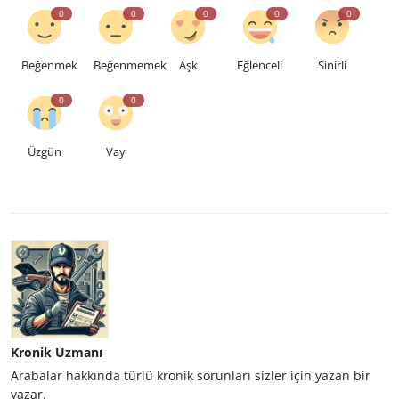
0
0
0
0
0
Beğenmek
Beğenmemek
Aşk
Eğlenceli
Sinirli
0
0
Üzgün
Vay
Kronik Uzmanı
Arabalar hakkında türlü kronik sorunları sizler için yazan bir
yazar.