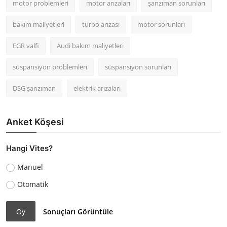
motor problemleri
motor arızaları
şanzıman sorunları
bakım maliyetleri
turbo arızası
motor sorunları
EGR valfi
Audi bakım maliyetleri
süspansiyon problemleri
süspansiyon sorunları
DSG şanzıman
elektrik arızaları
Anket Köşesi
Hangi Vites?
Manuel
Otomatik
Oy
Sonuçları Görüntüle