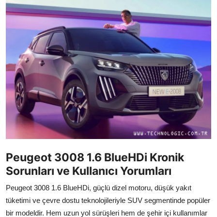
İkinci El & Alım-Satım
Bakım & Arıza Çözümleri
Elektrikli & Hibrit
Kiralama & Filo
Sürüş & Güvenlik
Lastik & Jant
Yağlar & Sıvılar
Peugeot 3008 1.6 BlueHDi Kronik
LPG & Yakıt
Sorunları ve Kullanıcı Yorumları
Elektrik & Akü
Peugeot 3008 1.6 BlueHDi, güçlü dizel motoru, düşük yakıt
tüketimi ve çevre dostu teknolojileriyle SUV segmentinde popüler
Klima & Konfor
bir modeldir. Hem uzun yol sürüşleri hem de şehir içi kullanımlar