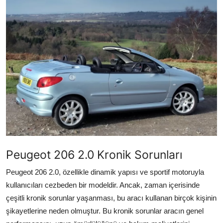
İkinci El & Alım-Satım
Bakım & Arıza Çözümleri
Elektrikli & Hibrit
Kiralama & Filo
Sürüş & Güvenlik
Lastik & Jant
Yağlar & Sıvılar
Peugeot 206 2.0 Kronik Sorunları
LPG & Yakıt
Peugeot 206 2.0, özellikle dinamik yapısı ve sportif motoruyla
kullanıcıları cezbeden bir modeldir. Ancak, zaman içerisinde
Elektrik & Akü
çeşitli kronik sorunlar yaşanması, bu aracı kullanan birçok kişinin
şikayetlerine neden olmuştur. Bu kronik sorunlar aracın genel
Klima & Konfor