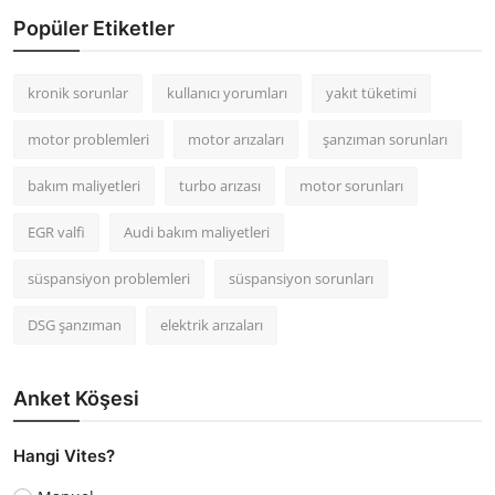
Popüler Etiketler
kronik sorunlar
kullanıcı yorumları
yakıt tüketimi
motor problemleri
motor arızaları
şanzıman sorunları
bakım maliyetleri
turbo arızası
motor sorunları
EGR valfi
Audi bakım maliyetleri
süspansiyon problemleri
süspansiyon sorunları
DSG şanzıman
elektrik arızaları
Anket Köşesi
Hangi Vites?