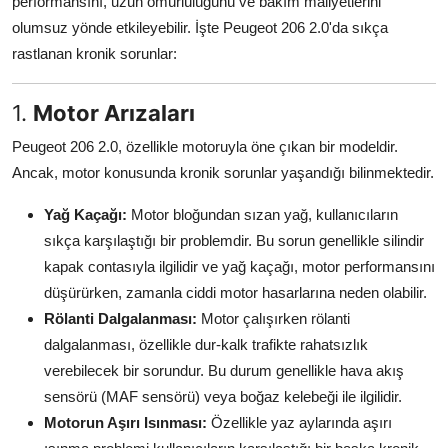
performansını, uzun ömürlülüğünü ve bakım maliyetlerini
Aydınlatma & Görüş
olumsuz yönde etkileyebilir. İşte Peugeot 206 2.0'da sıkça
rastlanan kronik sorunlar:
Şanzıman & Aktarma
1.
Motor Arızaları
Dizel Sistemler
Peugeot 206 2.0, özellikle motoruyla öne çıkan bir modeldir.
Multimedya & Elektronik
Ancak, motor konusunda kronik sorunlar yaşandığı bilinmektedir.
Yağ Kaçağı:
Motor bloğundan sızan yağ, kullanıcıların
sıkça karşılaştığı bir problemdir. Bu sorun genellikle silindir
kapak contasıyla ilgilidir ve yağ kaçağı, motor performansını
düşürürken, zamanla ciddi motor hasarlarına neden olabilir.
Rölanti Dalgalanması:
Motor çalışırken rölanti
dalgalanması, özellikle dur-kalk trafikte rahatsızlık
verebilecek bir sorundur. Bu durum genellikle hava akış
sensörü (MAF sensörü) veya boğaz kelebeği ile ilgilidir.
Motorun Aşırı Isınması:
Özellikle yaz aylarında aşırı