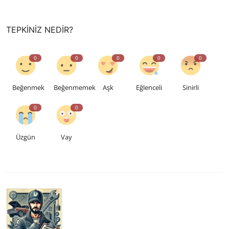
TEPKINIZ NEDIR?
0
0
0
0
0
Beğenmek
Beğenmemek
Aşk
Eğlenceli
Sinirli
0
0
Üzgün
Vay