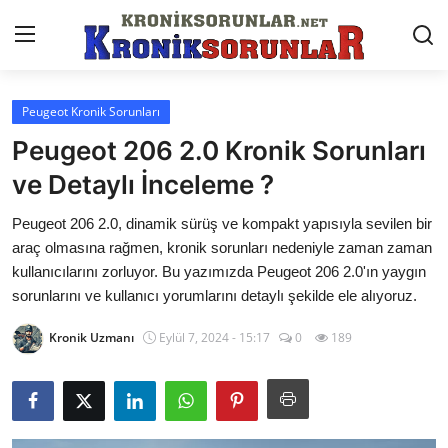
Peugeot Kronik Sorunları
Anasayfa
Peugeot 206 2.0 Kronik Sorunları
Markalar
ve Detaylı İnceleme ?
İletişim
Peugeot 206 2.0, dinamik sürüş ve kompakt yapısıyla sevilen bir
araç olmasına rağmen, kronik sorunları nedeniyle zaman zaman
Trafik & Cezalar
kullanıcılarını zorluyor. Bu yazımızda Peugeot 206 2.0'ın yaygın
sorunlarını ve kullanıcı yorumlarını detaylı şekilde ele alıyoruz.
Sigorta & Kasko
Kronik Uzmanı
Eylül 7, 2024 - 15:17
0
189
Vergi & ÖTV & MTV
Muayene & Ruhsat
Sorgulamalar