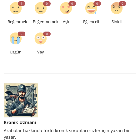
1
0
0
0
0
Beğenmek
Beğenmemek
Aşk
Eğlenceli
Sinirli
2
0
Üzgün
Vay
Kronik Uzmanı
Arabalar hakkında türlü kronik sorunları sizler için yazan bir
yazar.