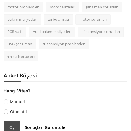
motor problemleri
motor arızaları
şanzıman sorunları
bakım maliyetleri
turbo arızası
motor sorunları
EGR valfi
Audi bakım maliyetleri
süspansiyon sorunları
DSG şanzıman
süspansiyon problemleri
elektrik arızaları
Anket Köşesi
Hangi Vites?
Manuel
Otomatik
Oy
Sonuçları Görüntüle