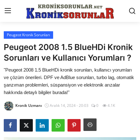
Peugeot Kronik Sorunları
Anasayfa
Peugeot 2008 1.5 BlueHDi Kronik
Markalar
Sorunları ve Kullanıcı Yorumları ?
İletişim
"Peugeot 2008 1.5 BlueHDi kronik sorunları, kullanıcı yorumları
ve çözüm önerileri. DPF ve AdBlue sorunları, turbo lag, otomatik
Trafik & Cezalar
şanzıman problemleri, süspansiyon ve elektronik arızalar
hakkında detaylı bilgiler burada!"
Sigorta & Kasko
Kronik Uzmanı
Aralık 14, 2024 - 20:03
0
4.1K
Vergi & ÖTV & MTV
Muayene & Ruhsat
Sorgulamalar