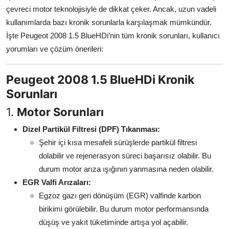
çevreci motor teknolojisiyle de dikkat çeker. Ancak, uzun vadeli
Aydınlatma & Görüş
kullanımlarda bazı kronik sorunlarla karşılaşmak mümkündür.
Şanzıman & Aktarma
İşte Peugeot 2008 1.5 BlueHDi’nin tüm kronik sorunları, kullanıcı
yorumları ve çözüm önerileri:
Dizel Sistemler
Peugeot 2008 1.5 BlueHDi Kronik
Multimedya & Elektronik
Sorunları
1.
Motor Sorunları
Dizel Partikül Filtresi (DPF) Tıkanması:
Şehir içi kısa mesafeli sürüşlerde partikül filtresi
dolabilir ve rejenerasyon süreci başarısız olabilir. Bu
durum motor arıza ışığının yanmasına neden olabilir.
EGR Valfi Arızaları:
Egzoz gazı geri dönüşüm (EGR) valfinde karbon
birikimi görülebilir. Bu durum motor performansında
düşüş ve yakıt tüketiminde artışa yol açabilir.