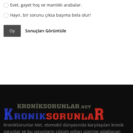
Evet, gayet hoş ve mantıklı arabalar.
Hayır, bir sorunu çıksa başıma bela olur!
Oy
Sonuçları Görüntüle
KronikSorunlar.Net, otomobil dünyasında karşılaşılan kronik
sorunlar ve bu sorunların çözüm yolları üzerine odaklanan