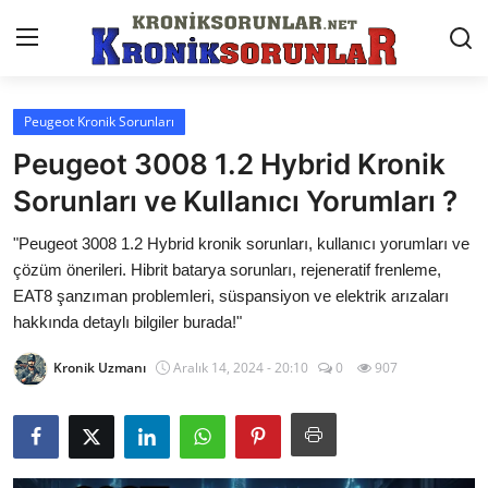
Peugeot Kronik Sorunları
Anasayfa
Peugeot 3008 1.2 Hybrid Kronik
Markalar
Sorunları ve Kullanıcı Yorumları ?
İletişim
"Peugeot 3008 1.2 Hybrid kronik sorunları, kullanıcı yorumları ve
çözüm önerileri. Hibrit batarya sorunları, rejeneratif frenleme,
Trafik & Cezalar
EAT8 şanzıman problemleri, süspansiyon ve elektrik arızaları
hakkında detaylı bilgiler burada!"
Sigorta & Kasko
Kronik Uzmanı
Aralık 14, 2024 - 20:10
0
907
Vergi & ÖTV & MTV
Muayene & Ruhsat
Sorgulamalar