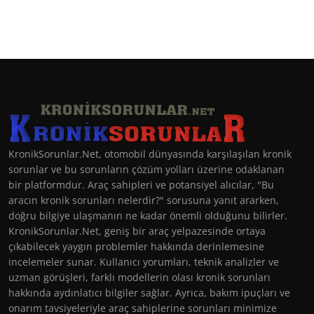
KronikSorunlar.Net, otomobil dünyasında karşılaşılan kronik
sorunlar ve bu sorunların çözüm yolları üzerine odaklanan
bir platformdur. Araç sahipleri ve potansiyel alıcılar, "Bu
aracın kronik sorunları nelerdir?" sorusuna yanıt ararken,
doğru bilgiye ulaşmanın ne kadar önemli olduğunu bilirler.
KronikSorunlar.Net, geniş bir araç yelpazesinde ortaya
çıkabilecek yaygın problemler hakkında derinlemesine
incelemeler sunar. Kullanıcı yorumları, teknik analizler ve
uzman görüşleri, farklı modellerin olası kronik sorunları
hakkında aydınlatıcı bilgiler sağlar. Ayrıca, bakım ipuçları ve
onarım tavsiyeleriyle araç sahiplerine sorunları minimize