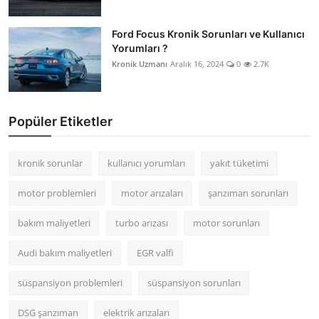
Ford Focus Kronik Sorunları ve Kullanıcı
Yorumları ?
Kronik Uzmanı
Aralık 16, 2024
0
2.7K
Popüler Etiketler
kronik sorunlar
kullanıcı yorumları
yakıt tüketimi
motor problemleri
motor arızaları
şanzıman sorunları
bakım maliyetleri
turbo arızası
motor sorunları
Audi bakım maliyetleri
EGR valfi
süspansiyon problemleri
süspansiyon sorunları
DSG şanzıman
elektrik arızaları