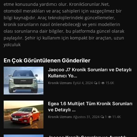
etme konusunda yardımcı olur. KronikSorunlar.Net,
otomobil meraklıları ve araç sahipleri için vazgeçilmez bir
bilgi kaynağıdır. Araç teknolojilerindeki güncellemeler,
kronik sorunların nasıl önlenebileceği ve yeni modellerin
olası sorunlarına dair bilgiler, bu platformda güncel olarak
paylaşılır. Şehir içi kullanım için kompakt bir araçtan, uzun
yolculuk
En Çok Görüntülenen Gönderiler
Jaecoo J7 Kronik Sorunları ve Detaylı
Kullanıcı Yo...
Kronik Uzmanı
Eylül 4, 2024
0
15.6K
Egea 1.6 Multijet Tüm Kronik Sorunları
ve Detaylı ...
Kronik Uzmanı
Ağustos 31, 2024
1
11.4K