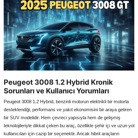
İkinci El & Alım-Satım
Bakım & Arıza Çözümleri
Elektrikli & Hibrit
Kiralama & Filo
Sürüş & Güvenlik
Lastik & Jant
Peugeot 3008 1.2 Hybrid Kronik
Sorunları ve Kullanıcı Yorumları
Yağlar & Sıvılar
Peugeot 3008 1.2 Hybrid, benzinli motorun elektrikli bir motorla
LPG & Yakıt
desteklendiği, performans ve yakıt ekonomisini bir araya getiren
bir SUV modelidir. Hem çevreci yapısıyla hem de gelişmiş
Elektrik & Akü
teknolojileriyle dikkat çeken bu araç, özellikle şehir içi ve uzun yol
Klima & Konfor
kullanıcıları için cazip bir seçenektir. Ancak hibrit araçların