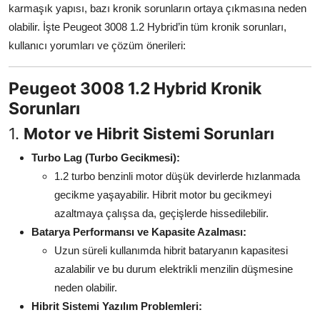
karmaşık yapısı, bazı kronik sorunların ortaya çıkmasına neden
Aydınlatma & Görüş
olabilir. İşte Peugeot 3008 1.2 Hybrid’in tüm kronik sorunları,
kullanıcı yorumları ve çözüm önerileri:
Şanzıman & Aktarma
Dizel Sistemler
Peugeot 3008 1.2 Hybrid Kronik
Sorunları
Multimedya & Elektronik
1.
Motor ve Hibrit Sistemi Sorunları
Turbo Lag (Turbo Gecikmesi):
1.2 turbo benzinli motor düşük devirlerde hızlanmada
gecikme yaşayabilir. Hibrit motor bu gecikmeyi
azaltmaya çalışsa da, geçişlerde hissedilebilir.
Batarya Performansı ve Kapasite Azalması:
Uzun süreli kullanımda hibrit bataryanın kapasitesi
azalabilir ve bu durum elektrikli menzilin düşmesine
neden olabilir.
Hibrit Sistemi Yazılım Problemleri: