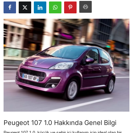
İkinci El & Alım-Satım
Bakım & Arıza Çözümleri
Elektrikli & Hibrit
Kiralama & Filo
Sürüş & Güvenlik
Lastik & Jant
Yağlar & Sıvılar
LPG & Yakıt
Elektrik & Akü
Peugeot 107 1.0 Hakkında Genel Bilgi
Klima & Konfor
Peugeot 107 1.0, küçük ve şehir içi kullanım için ideal olan bir