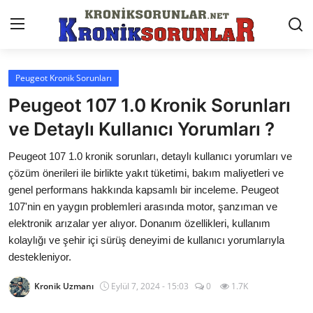
Peugeot Kronik Sorunları
Anasayfa
Peugeot 107 1.0 Kronik Sorunları
Markalar
ve Detaylı Kullanıcı Yorumları ?
İletişim
Peugeot 107 1.0 kronik sorunları, detaylı kullanıcı yorumları ve
çözüm önerileri ile birlikte yakıt tüketimi, bakım maliyetleri ve
Trafik & Cezalar
genel performans hakkında kapsamlı bir inceleme. Peugeot
107'nin en yaygın problemleri arasında motor, şanzıman ve
Sigorta & Kasko
elektronik arızalar yer alıyor. Donanım özellikleri, kullanım
kolaylığı ve şehir içi sürüş deneyimi de kullanıcı yorumlarıyla
Vergi & ÖTV & MTV
destekleniyor.
Muayene & Ruhsat
Kronik Uzmanı
Eylül 7, 2024 - 15:03
0
1.7K
Sorgulamalar