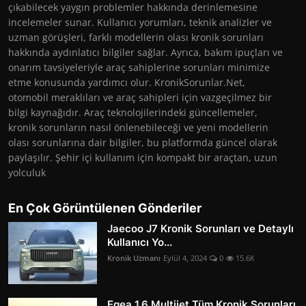
çıkabilecek yaygın problemler hakkında derinlemesine
incelemeler sunar. Kullanıcı yorumları, teknik analizler ve
uzman görüşleri, farklı modellerin olası kronik sorunları
hakkında aydınlatıcı bilgiler sağlar. Ayrıca, bakım ipuçları ve
onarım tavsiyeleriyle araç sahiplerine sorunları minimize
etme konusunda yardımcı olur. KronikSorunlar.Net,
otomobil meraklıları ve araç sahipleri için vazgeçilmez bir
bilgi kaynağıdır. Araç teknolojilerindeki güncellemeler,
kronik sorunların nasıl önlenebileceği ve yeni modellerin
olası sorunlarına dair bilgiler, bu platformda güncel olarak
paylaşılır. Şehir içi kullanım için kompakt bir araçtan, uzun
yolculuk
En Çok Görüntülenen Gönderiler
Jaecoo J7 Kronik Sorunları ve Detaylı
Kullanıcı Yo...
Kronik Uzmanı
Eylül 4, 2024
0
15.6K
Egea 1.6 Multijet Tüm Kronik Sorunları