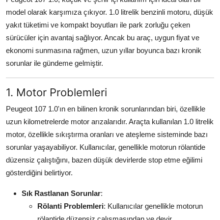
Aydınlatma & Görüş
model olarak karşımıza çıkıyor. 1.0 litrelik benzinli motoru, düşük
yakıt tüketimi ve kompakt boyutları ile park zorluğu çeken
Şanzıman & Aktarma
sürücüler için avantaj sağlıyor. Ancak bu araç, uygun fiyat ve
ekonomi sunmasına rağmen, uzun yıllar boyunca bazı kronik
Dizel Sistemler
sorunlar ile gündeme gelmiştir.
Multimedya & Elektronik
1. Motor Problemleri
Peugeot 107 1.0'ın en bilinen kronik sorunlarından biri, özellikle
uzun kilometrelerde motor arızalarıdır. Araçta kullanılan 1.0 litrelik
motor, özellikle sıkıştırma oranları ve ateşleme sisteminde bazı
sorunlar yaşayabiliyor. Kullanıcılar, genellikle motorun rölantide
düzensiz çalıştığını, bazen düşük devirlerde stop etme eğilimi
gösterdiğini belirtiyor.
Sık Rastlanan Sorunlar
:
Rölanti Problemleri
: Kullanıcılar genellikle motorun
rölantide düzensiz çalışmasından ve devir