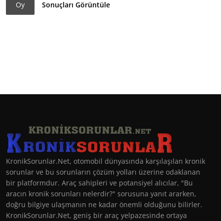
Oy
Sonuçları Görüntüle
KronikSorunlar.Net, otomobil dünyasında karşılaşılan kronik
sorunlar ve bu sorunların çözüm yolları üzerine odaklanan
bir platformdur. Araç sahipleri ve potansiyel alıcılar, "Bu
aracın kronik sorunları nelerdir?" sorusuna yanıt ararken,
doğru bilgiye ulaşmanın ne kadar önemli olduğunu bilirler.
KronikSorunlar.Net, geniş bir araç yelpazesinde ortaya