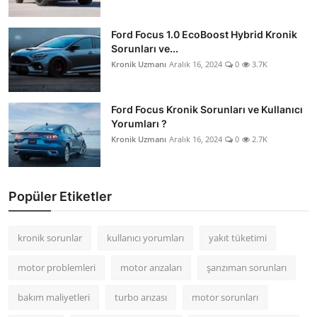
Ford Focus 1.0 EcoBoost Hybrid Kronik
Sorunları ve...
Kronik Uzmanı
Aralık 16, 2024
0
3.7K
Ford Focus Kronik Sorunları ve Kullanıcı
Yorumları ?
Kronik Uzmanı
Aralık 16, 2024
0
2.7K
Popüler Etiketler
kronik sorunlar
kullanıcı yorumları
yakıt tüketimi
motor problemleri
motor arızaları
şanzıman sorunları
bakım maliyetleri
turbo arızası
motor sorunları