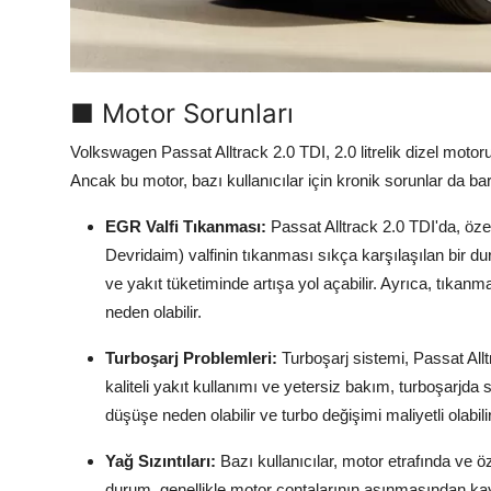
Aydınlatma & Görüş
Şanzıman & Aktarma
■ Motor Sorunları
Dizel Sistemler
Volkswagen Passat Alltrack 2.0 TDI, 2.0 litrelik dizel motor
Multimedya & Elektronik
Ancak bu motor, bazı kullanıcılar için kronik sorunlar da bar
EGR Valfi Tıkanması:
Passat Alltrack 2.0 TDI'da, öz
Devridaim) valfinin tıkanması sıkça karşılaşılan bir
ve yakıt tüketiminde artışa yol açabilir. Ayrıca, tı
neden olabilir.
Turboşarj Problemleri:
Turboşarj sistemi, Passat Allt
kaliteli yakıt kullanımı ve yetersiz bakım, turboşarjda 
düşüşe neden olabilir ve turbo değişimi maliyetli olabilir
Yağ Sızıntıları:
Bazı kullanıcılar, motor etrafında ve öz
durum, genellikle motor contalarının aşınmasından 