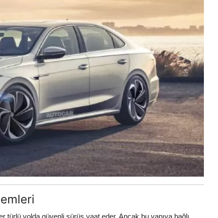
emleri
r türlü yolda güvenli sürüş vaat eder. Ancak bu yapıya bağlı