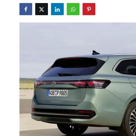
İkinci El & Alım-Satım
Bakım & Arıza Çözümleri
Elektrikli & Hibrit
Kiralama & Filo
Sürüş & Güvenlik
Lastik & Jant
Yağlar & Sıvılar
LPG & Yakıt
Elektrik & Akü
Klima & Konfor