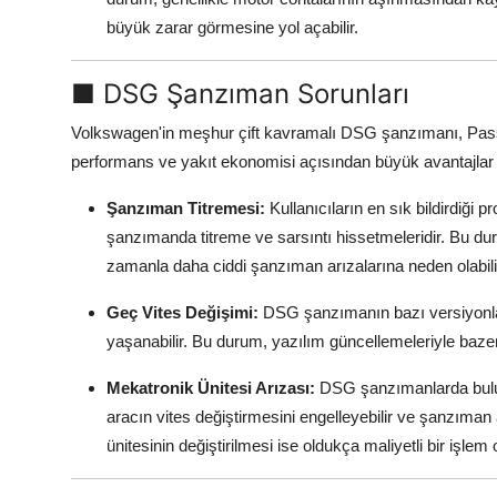
büyük zarar görmesine yol açabilir.
■ DSG Şanzıman Sorunları
Volkswagen'in meşhur çift kavramalı DSG şanzımanı, Pass
performans ve yakıt ekonomisi açısından büyük avantajlar s
Şanzıman Titremesi:
Kullanıcıların en sık bildirdiği 
şanzımanda titreme ve sarsıntı hissetmeleridir. Bu du
zamanla daha ciddi şanzıman arızalarına neden olabili
Geç Vites Değişimi:
DSG şanzımanın bazı versiyonlar
yaşanabilir. Bu durum, yazılım güncellemeleriyle bazen
Mekatronik Ünitesi Arızası:
DSG şanzımanlarda buluna
aracın vites değiştirmesini engelleyebilir ve şanzıma
ünitesinin değiştirilmesi ise oldukça maliyetli bir işlem ol