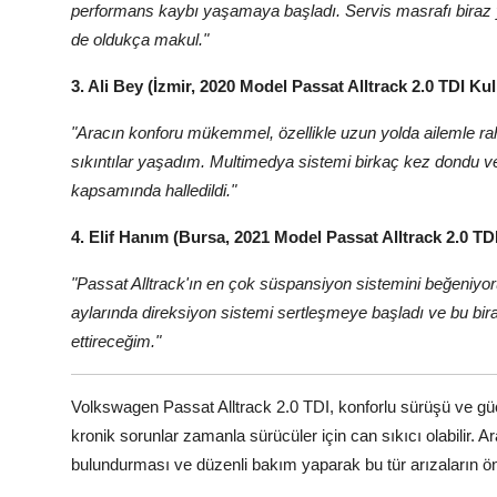
performans kaybı yaşamaya başladı. Servis masrafı biraz 
de oldukça makul."
3. Ali Bey (İzmir, 2020 Model Passat Alltrack 2.0 TDI Kull
"Aracın konforu mükemmel, özellikle uzun yolda ailemle ra
sıkıntılar yaşadım. Multimedya sistemi birkaç kez dondu v
kapsamında halledildi."
4. Elif Hanım (Bursa, 2021 Model Passat Alltrack 2.0 TDI
"Passat Alltrack'ın en çok süspansiyon sistemini beğeniyoru
aylarında direksiyon sistemi sertleşmeye başladı ve bu bi
ettireceğim."
Volkswagen Passat Alltrack 2.0 TDI, konforlu sürüşü ve güçl
kronik sorunlar zamanla sürücüler için can sıkıcı olabilir. 
bulundurması ve düzenli bakım yaparak bu tür arızaların ö