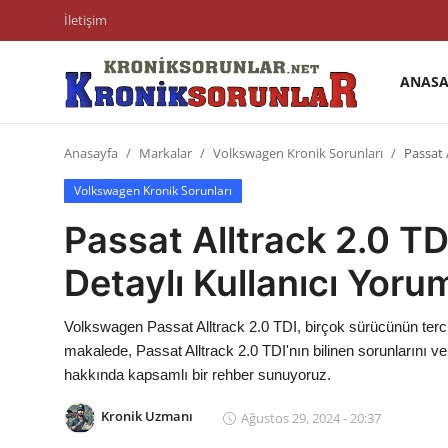
İletişim
ANASA
Anasayfa
Anasayfa
Markalar
Volkswagen Kronik Sorunları
Passat 
Markalar
Volkswagen Kronik Sorunları
İletişim
Passat Alltrack 2.0 TD
Trafik & Cezalar
Detaylı Kullanıcı Yorum
Sigorta & Kasko
Volkswagen Passat Alltrack 2.0 TDI, birçok sürücünün terci
Vergi & ÖTV & MTV
makalede, Passat Alltrack 2.0 TDI'nın bilinen sorunlarını ve 
hakkında kapsamlı bir rehber sunuyoruz.
Muayene & Ruhsat
Kronik Uzmanı
Ağustos 29, 2024 - 20:37
Sorgulamalar