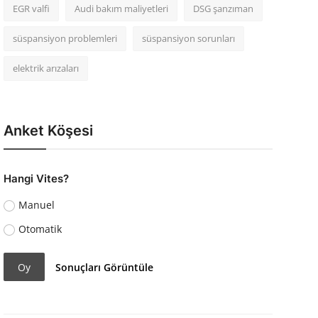
EGR valfi
Audi bakım maliyetleri
DSG şanzıman
süspansiyon problemleri
süspansiyon sorunları
elektrik arızaları
Anket Köşesi
Hangi Vites?
Manuel
Otomatik
Oy
Sonuçları Görüntüle