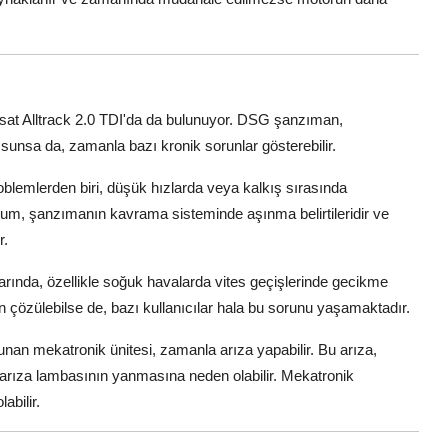
at Alltrack 2.0 TDI'da da bulunuyor. DSG şanzıman,
unsa da, zamanla bazı kronik sorunlar gösterebilir.
problemlerden biri, düşük hızlarda veya kalkış sırasında
rum, şanzımanın kavrama sisteminde aşınma belirtileridir ve
r.
ında, özellikle soğuk havalarda vites geçişlerinde gecikme
 çözülebilse de, bazı kullanıcılar hala bu sorunu yaşamaktadır.
n mekatronik ünitesi, zamanla arıza yapabilir. Bu arıza,
n arıza lambasının yanmasına neden olabilir. Mekatronik
abilir.