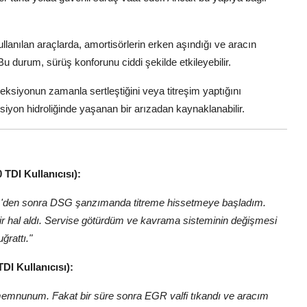
llanılan araçlarda, amortisörlerin erken aşındığı ve aracın
Bu durum, sürüş konforunu ciddi şekilde etkileyebilir.
ireksiyonun zamanla sertleştiğini veya titreşim yaptığını
siyon hidroliğinde yaşanan bir arızadan kaynaklanabilir.
 TDI Kullanıcısı):
m'den sonra DSG şanzımanda titreme hissetmeye başladım.
 bir hal aldı. Servise götürdüm ve kavrama sisteminin değişmesi
ğrattı."
DI Kullanıcısı):
a memnunum. Fakat bir süre sonra EGR valfi tıkandı ve aracım