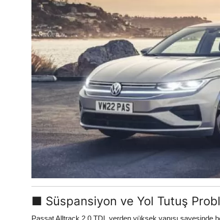
■ Süspansiyon ve Yol Tutuş Probl
Passat Alltrack 2.0 TDI, yerden yüksek yapısı sayesinde he