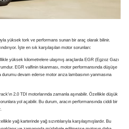
uyla yüksek tork ve performans sunan bir araç olarak bilinir.
ındırıyor. İşte en sık karşılaşılan motor sorunları:
ellikle yüksek kilometrelere ulaşmış araçlarda EGR (Egzoz Gazı
 durumdur. EGR valfinin tıkanması, motor performansında düşüşe
kanma durumu devam ederse motor arıza lambasının yanmasına
rack’ın 2.0 TDI motorlarında zamanla aşınabilir. Özellikle düşük
sorunlara yol açabilir. Bu durum, aracın performansında ciddi bir
.
ellikle yağ karterinde yağ sızıntılarıyla karşılaşmışlardır. Bu
kaynaklanır ve zamanında müdahale edilmezse motorun daha