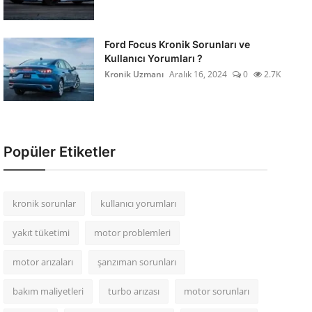
Ford Focus Kronik Sorunları ve
Kullanıcı Yorumları ?
Kronik Uzmanı
Aralık 16, 2024
0
2.7K
Popüler Etiketler
kronik sorunlar
kullanıcı yorumları
yakıt tüketimi
motor problemleri
motor arızaları
şanzıman sorunları
bakım maliyetleri
turbo arızası
motor sorunları