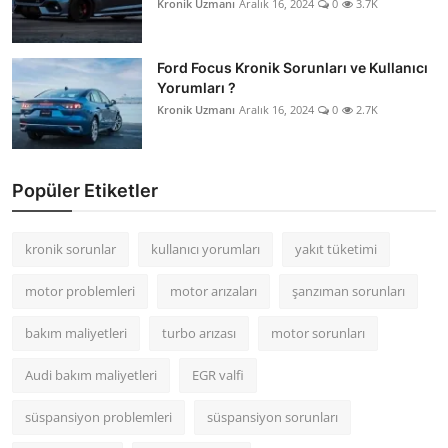
Kronik Uzmanı
Aralık 16, 2024
0
3.7K
Ford Focus Kronik Sorunları ve Kullanıcı
Yorumları ?
Kronik Uzmanı
Aralık 16, 2024
0
2.7K
Popüler Etiketler
kronik sorunlar
kullanıcı yorumları
yakıt tüketimi
motor problemleri
motor arızaları
şanzıman sorunları
bakım maliyetleri
turbo arızası
motor sorunları
Audi bakım maliyetleri
EGR valfi
süspansiyon problemleri
süspansiyon sorunları