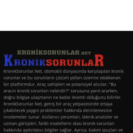
KronikSorunlar.Net, otomobil dünyasında karşılaşılan kronik
sorunlar ve bu sorunların çözüm yolları üzerine odaklanan
bir platformdur. Araç sahipleri ve potansiyel alıcılar, "Bu
aracın kronik sorunları nelerdir?" sorusuna yanıt ararken,
doğru bilgiye ulaşmanın ne kadar önemli olduğunu bilirler.
KronikSorunlar.Net, geniş bir araç yelpazesinde ortaya
çıkabilecek yaygın problemler hakkında derinlemesine
incelemeler sunar. Kullanıcı yorumları, teknik analizler ve
uzman görüşleri, farklı modellerin olası kronik sorunları
hakkında aydınlatıcı bilgiler sağlar. Ayrıca, bakım ipuçları ve