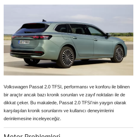
İkinci El & Alım-Satım
Bakım & Arıza Çözümleri
Elektrikli & Hibrit
Kiralama & Filo
Sürüş & Güvenlik
Lastik & Jant
Volkswagen Passat 2.0 TFSI, performansı ve konforu ile bilinen
Yağlar & Sıvılar
bir araçtır ancak bazı kronik sorunları ve zayıf noktaları ile de
dikkat çeker. Bu makalede, Passat 2.0 TFSI'nin yaygın olarak
LPG & Yakıt
karşılaşılan kronik sorunlarını ve kullanıcı deneyimlerini
Elektrik & Akü
derinlemesine inceleyeceğiz.
Klima & Konfor
Motor Problemleri