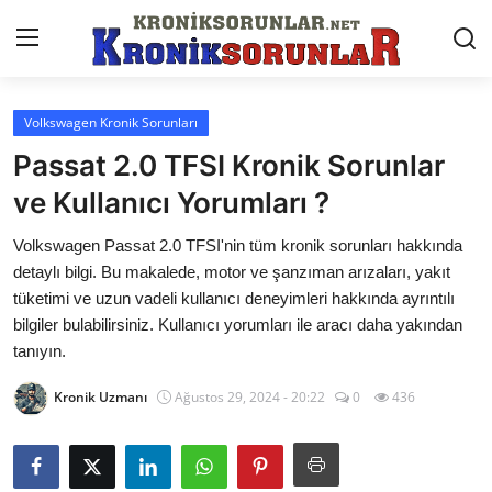
Volkswagen Kronik Sorunları
Anasayfa
Passat 2.0 TFSI Kronik Sorunlar
Markalar
ve Kullanıcı Yorumları ?
İletişim
Volkswagen Passat 2.0 TFSI'nin tüm kronik sorunları hakkında
detaylı bilgi. Bu makalede, motor ve şanzıman arızaları, yakıt
Trafik & Cezalar
tüketimi ve uzun vadeli kullanıcı deneyimleri hakkında ayrıntılı
bilgiler bulabilirsiniz. Kullanıcı yorumları ile aracı daha yakından
Sigorta & Kasko
tanıyın.
Vergi & ÖTV & MTV
Kronik Uzmanı
Ağustos 29, 2024 - 20:22
0
436
Muayene & Ruhsat
Sorgulamalar