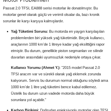
Aydınlatma & Görüş
Passat 2.0 TFSI, EA888 serisi motorlar ile donatılmıştır. Bu
motorlar genel olarak güçlü ve verimli olsalar da, bazı kronik
Şanzıman & Aktarma
sorunlar ile karşı karşıya kalmışlardır.
Dizel Sistemler
Yağ Tüketimi Sorunu
: Bu motorda en yaygın karşılaşılan
problemlerden biri yüksek yağ tüketimidir. Birçok kullanıcı,
Multimedya & Elektronik
araçlarının 1000 km'de 1 litreye kadar yağ eksilttiğini rapor
etmiştir. Bu durum, genellikle piston segmanları ve silindir
duvarları arasındaki uyumsuzluk nedeniyle ortaya çıkar.
Kullanıcı Yorumu (Ahmet Y.)
: "2015 model Passat 2.0
TFSI aracım var ve sürekli olarak yağ eklemek zorunda
kalıyorum. Servis bu durumun normal olduğunu söyledi ama
1000 km'de 1 litre yağ tüketimi bence kabul edilemez.
Üstelik bu durum uzun vadede motorda daha büyük
sorunlara yol açabilir."
Karbon Birikimi
: Doğrudan enjeksiyonlu motorlar olan TFSI