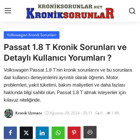
Volkswagen Kronik Sorunları
Anasayfa
Passat 1.8 T Kronik Sorunları ve
Markalar
Detaylı Kullanıcı Yorumları ?
İletişim
Volkswagen Passat 1.8 T'nin kronik sorunlarını ve bu sorunlara
dair kullanıcı deneyimlerini ayrıntılı olarak öğrenin. Motor
Trafik & Cezalar
problemleri, yakıt tüketimi, bakım maliyetleri ve daha fazlası
hakkında bilgi sahibi olun. Passat 1.8 T almak isteyenler için
Sigorta & Kasko
kılavuz niteliğinde.
Vergi & ÖTV & MTV
Kronik Uzmanı
Ağustos 29, 2024 - 20:11
0
1.8K
Muayene & Ruhsat
Sorgulamalar