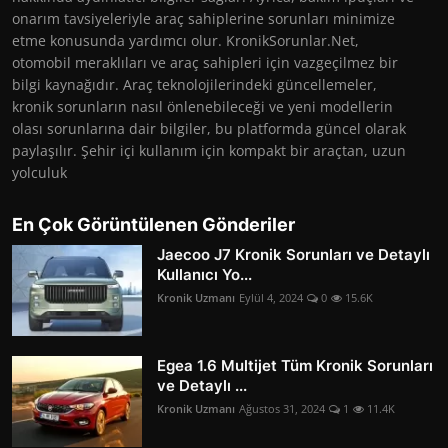
onarım tavsiyeleriyle araç sahiplerine sorunları minimize
etme konusunda yardımcı olur. KronikSorunlar.Net,
otomobil meraklıları ve araç sahipleri için vazgeçilmez bir
bilgi kaynağıdır. Araç teknolojilerindeki güncellemeler,
kronik sorunların nasıl önlenebileceği ve yeni modellerin
olası sorunlarına dair bilgiler, bu platformda güncel olarak
paylaşılır. Şehir içi kullanım için kompakt bir araçtan, uzun
yolculuk
En Çok Görüntülenen Gönderiler
Jaecoo J7 Kronik Sorunları ve Detaylı
Kullanıcı Yo...
Kronik Uzmanı
Eylül 4, 2024
0
15.6K
Egea 1.6 Multijet Tüm Kronik Sorunları
ve Detaylı ...
Kronik Uzmanı
Ağustos 31, 2024
1
11.4K