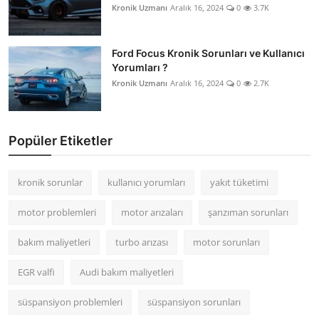
Kronik Uzmanı
Aralık 16, 2024
0
3.7K
Ford Focus Kronik Sorunları ve Kullanıcı
Yorumları ?
Kronik Uzmanı
Aralık 16, 2024
0
2.7K
Popüler Etiketler
kronik sorunlar
kullanıcı yorumları
yakıt tüketimi
motor problemleri
motor arızaları
şanzıman sorunları
bakım maliyetleri
turbo arızası
motor sorunları
EGR valfi
Audi bakım maliyetleri
süspansiyon problemleri
süspansiyon sorunları