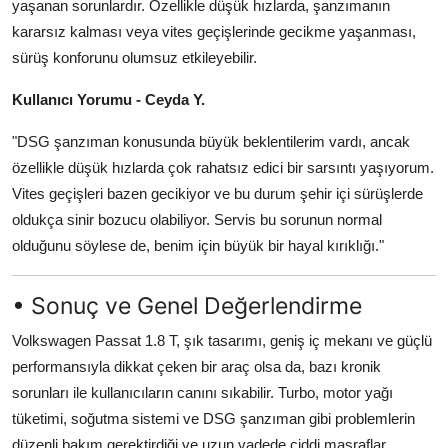
yaşanan sorunlardır. Özellikle düşük hızlarda, şanzımanın
kararsız kalması veya vites geçişlerinde gecikme yaşanması,
sürüş konforunu olumsuz etkileyebilir.
Kullanıcı Yorumu - Ceyda Y.
"DSG şanzıman konusunda büyük beklentilerim vardı, ancak
özellikle düşük hızlarda çok rahatsız edici bir sarsıntı yaşıyorum.
Vites geçişleri bazen gecikiyor ve bu durum şehir içi sürüşlerde
oldukça sinir bozucu olabiliyor. Servis bu sorunun normal
olduğunu söylese de, benim için büyük bir hayal kırıklığı."
• Sonuç ve Genel Değerlendirme
Volkswagen Passat 1.8 T, şık tasarımı, geniş iç mekanı ve güçlü
performansıyla dikkat çeken bir araç olsa da, bazı kronik
sorunları ile kullanıcıların canını sıkabilir. Turbo, motor yağı
tüketimi, soğutma sistemi ve DSG şanzıman gibi problemlerin
düzenli bakım gerektirdiği ve uzun vadede ciddi masraflar