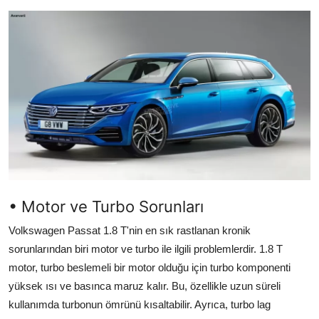
İkinci El & Alım-Satım
Bakım & Arıza Çözümleri
Elektrikli & Hibrit
Kiralama & Filo
Sürüş & Güvenlik
Lastik & Jant
• Motor ve Turbo Sorunları
Yağlar & Sıvılar
Volkswagen Passat 1.8 T'nin en sık rastlanan kronik
LPG & Yakıt
sorunlarından biri motor ve turbo ile ilgili problemlerdir. 1.8 T
motor, turbo beslemeli bir motor olduğu için turbo komponenti
Elektrik & Akü
yüksek ısı ve basınca maruz kalır. Bu, özellikle uzun süreli
Klima & Konfor
kullanımda turbonun ömrünü kısaltabilir. Ayrıca, turbo lag