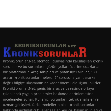
KronikSorunlar.Net, otomobil dünyasında karşılaşılan kronik
sorunlar ve bu sorunların çözüm yolları üzerine odaklanan
bir platformdur. Araç sahipleri ve potansiyel alıcılar, "Bu
aracın kronik sorunları nelerdir?" sorusuna yanıt ararken,
doğru bilgiye ulaşmanın ne kadar önemli olduğunu bilirler.
KronikSorunlar.Net, geniş bir araç yelpazesinde ortaya
çıkabilecek yaygın problemler hakkında derinlemesine
incelemeler sunar. Kullanıcı yorumları, teknik analizler ve
uzman görüşleri, farklı modellerin olası kronik sorunları
hakkında aydınlatıcı bilgiler sağlar. Ayrıca, bakım ipuçları ve