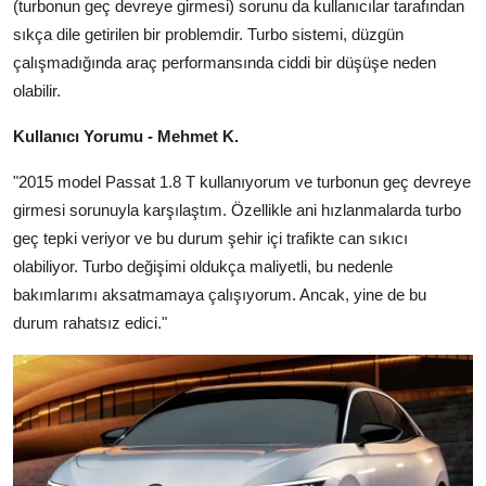
(turbonun geç devreye girmesi) sorunu da kullanıcılar tarafından
Aydınlatma & Görüş
sıkça dile getirilen bir problemdir. Turbo sistemi, düzgün
çalışmadığında araç performansında ciddi bir düşüşe neden
Şanzıman & Aktarma
olabilir.
Dizel Sistemler
Kullanıcı Yorumu - Mehmet K.
Multimedya & Elektronik
"2015 model Passat 1.8 T kullanıyorum ve turbonun geç devreye
girmesi sorunuyla karşılaştım. Özellikle ani hızlanmalarda turbo
geç tepki veriyor ve bu durum şehir içi trafikte can sıkıcı
olabiliyor. Turbo değişimi oldukça maliyetli, bu nedenle
bakımlarımı aksatmamaya çalışıyorum. Ancak, yine de bu
durum rahatsız edici."