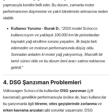
yapmasıyla kendini belli eder. Bu durum, zamanla motor
performansının düşmesine ve yakıt tüketiminin artmasına neden
olabilir.
Kullanıcı Yorumu - Burak D.
:
“2010 model Scirocco
kullanıcısıyım ve yaklaşık 100.000 km’de pistonlardan
kaynaklı yağ eksiltme sorunu yaşadım. İlk başta fark
edemedim ve motorun performansında düşüş oldu.
Sonradan anladım ki motor yağ yakıyormuş. Masraflı bir
tamir süreci oldu ve bu durum beni aracı satma noktasına
getirdi.”
4. DSG Şanzıman Problemleri
Volkswagen Scirocco’da kullanılan
DSG şanzıman
(çift
kavramalı) genellikle performansıyla övülse de, bazı kullanıcılar
bu şanzımanla ilgili
titreme
,
vites geçişlerinde zorlanma
ve
erken kavrama arızaları
gibi sorunlar yaşamıştır. DSG