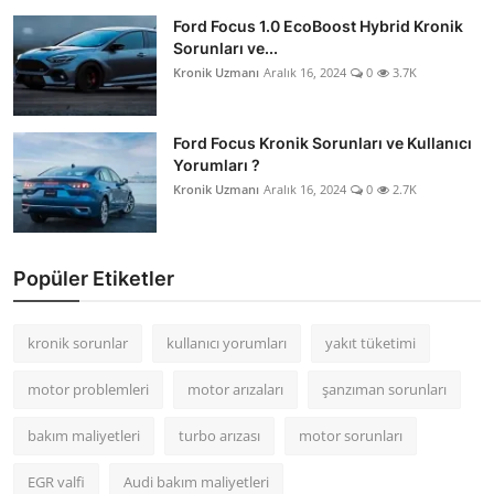
Ford Focus 1.0 EcoBoost Hybrid Kronik
Sorunları ve...
Kronik Uzmanı
Aralık 16, 2024
0
3.7K
Ford Focus Kronik Sorunları ve Kullanıcı
Yorumları ?
Kronik Uzmanı
Aralık 16, 2024
0
2.7K
Popüler Etiketler
kronik sorunlar
kullanıcı yorumları
yakıt tüketimi
motor problemleri
motor arızaları
şanzıman sorunları
bakım maliyetleri
turbo arızası
motor sorunları
EGR valfi
Audi bakım maliyetleri