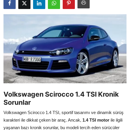
İkinci El & Alım-Satım
Bakım & Arıza Çözümleri
Elektrikli & Hibrit
Kiralama & Filo
Sürüş & Güvenlik
Lastik & Jant
Yağlar & Sıvılar
Volkswagen Scirocco 1.4 TSI Kronik
LPG & Yakıt
Sorunlar
Elektrik & Akü
Volkswagen Scirocco 1.4 TSI, sportif tasarımı ve dinamik sürüş
karakteri ile dikkat çeken bir araç. Ancak,
1.4 TSI motor
ile ilgili
Klima & Konfor
yaşanan bazı kronik sorunlar, bu modeli tercih eden sürücüler