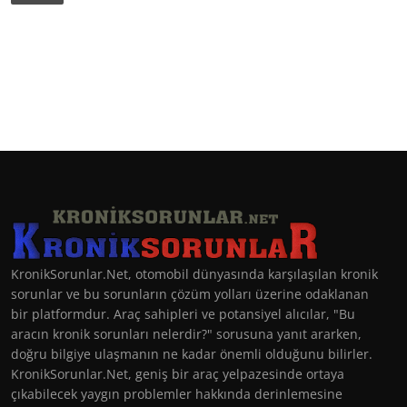
KronikSorunlar.Net, otomobil dünyasında karşılaşılan kronik
sorunlar ve bu sorunların çözüm yolları üzerine odaklanan
bir platformdur. Araç sahipleri ve potansiyel alıcılar, "Bu
aracın kronik sorunları nelerdir?" sorusuna yanıt ararken,
doğru bilgiye ulaşmanın ne kadar önemli olduğunu bilirler.
KronikSorunlar.Net, geniş bir araç yelpazesinde ortaya
çıkabilecek yaygın problemler hakkında derinlemesine