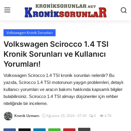
Volkswagen Kronik Sorunları
Anasayfa
Volkswagen Scirocco 1.4 TSI
Markalar
Kronik Sorunları ve Kullanıcı
Yorumları!
İletişim
Volkswagen Scirocco 1.4 TSI kronik sorunları nelerdir? Bu
Trafik & Cezalar
yazıda, Scirocco 1.4 TSI motorunun yaygın problemleri, detaylı
Sigorta & Kasko
kullanıcı yorumları ve aracın bakımı hakkında kapsamlı bilgiler
bulabilirsiniz. Scirocco 1.4 TSI almayı düşünenler için rehber
Vergi & ÖTV & MTV
niteliğinde bir inceleme.
Muayene & Ruhsat
Kronik Uzmanı
Ağustos 29, 2024 - 07:30
0
4.7K
Sorgulamalar