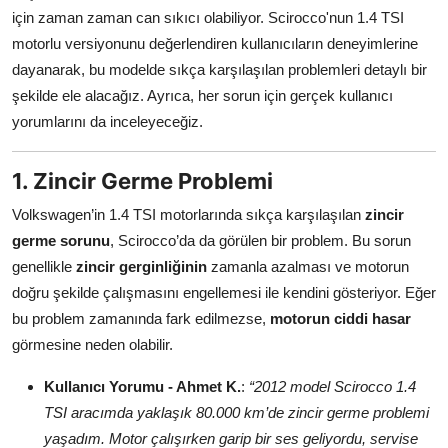
için zaman zaman can sıkıcı olabiliyor. Scirocco'nun 1.4 TSI
Aydınlatma & Görüş
motorlu versiyonunu değerlendiren kullanıcıların deneyimlerine
Şanzıman & Aktarma
dayanarak, bu modelde sıkça karşılaşılan problemleri detaylı bir
şekilde ele alacağız. Ayrıca, her sorun için gerçek kullanıcı
Dizel Sistemler
yorumlarını da inceleyeceğiz.
Multimedya & Elektronik
1. Zincir Germe Problemi
Volkswagen’in 1.4 TSI motorlarında sıkça karşılaşılan
zincir
germe sorunu
, Scirocco’da da görülen bir problem. Bu sorun
genellikle
zincir gerginliğinin
zamanla azalması ve motorun
doğru şekilde çalışmasını engellemesi ile kendini gösteriyor. Eğer
bu problem zamanında fark edilmezse,
motorun ciddi hasar
görmesine neden olabilir.
Kullanıcı Yorumu - Ahmet K.
:
“2012 model Scirocco 1.4
TSI aracımda yaklaşık 80.000 km’de zincir germe problemi
yaşadım. Motor çalışırken garip bir ses geliyordu, servise