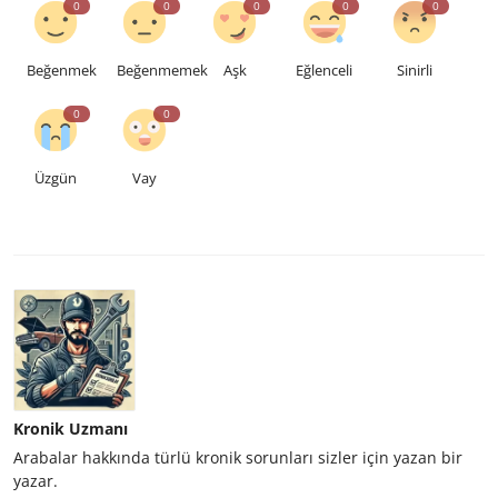
0
0
0
0
0
Beğenmek
Beğenmemek
Aşk
Eğlenceli
Sinirli
0
0
Üzgün
Vay
Kronik Uzmanı
Arabalar hakkında türlü kronik sorunları sizler için yazan bir
yazar.