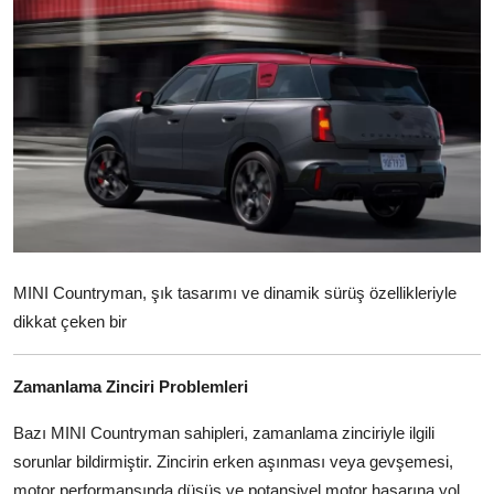
İkinci El & Alım-Satım
Bakım & Arıza Çözümleri
Elektrikli & Hibrit
Kiralama & Filo
Sürüş & Güvenlik
Lastik & Jant
MINI Countryman, şık tasarımı ve dinamik sürüş özellikleriyle
dikkat çeken bir
Yağlar & Sıvılar
LPG & Yakıt
Zamanlama Zinciri Problemleri
Elektrik & Akü
Bazı MINI Countryman sahipleri, zamanlama zinciriyle ilgili
sorunlar bildirmiştir. Zincirin erken aşınması veya gevşemesi,
Klima & Konfor
motor performansında düşüş ve potansiyel motor hasarına yol