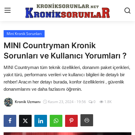
Mini Kronik Sorunları
Anasayfa
MINI Countryman Kronik
Markalar
Sorunları ve Kullanıcı Yorumları ?
İletişim
MINI Countryman tüm teknik özellikleri, donanım paket içerikleri,
yakıt türü, performans verileri ve kullanıcı bilgileri ile detaylı bir
Trafik & Cezalar
rehber! Aracın her detayı burada, konfor özelliklerini , güvenlik
donanımlarını ve daha fazlasını öğrenin.
Sigorta & Kasko
Kronik Uzmanı
Kasım 23, 2024 - 19:56
0
1.8K
Vergi & ÖTV & MTV
Muayene & Ruhsat
Sorgulamalar