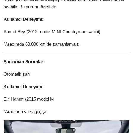
Aydınlatma & Görüş
açabilir. Bu durum, özellikle
Kullanıcı Deneyimi:
Şanzıman & Aktarma
Ahmet Bey (2012 model MINI Countryman sahibi):
Dizel Sistemler
"Aracımda 60.000 km'de zamanlama z
Multimedya & Elektronik
Şanzıman Sorunları
Otomatik şan
Kullanıcı Deneyimi:
Elif Hanım (2015 model M
"Aracımın vites geçişi