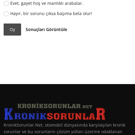
Evet, gayet hoş ve mantıklı arabalar.
Hayır, bir sorunu çıksa başıma bela olur!
Oy
Sonuçları Görüntüle
KronikSorunlar.Net, otomobil dünyasında karşılaşılan kronik
sorunlar ve bu sorunların çözüm yolları üzerine odaklanan