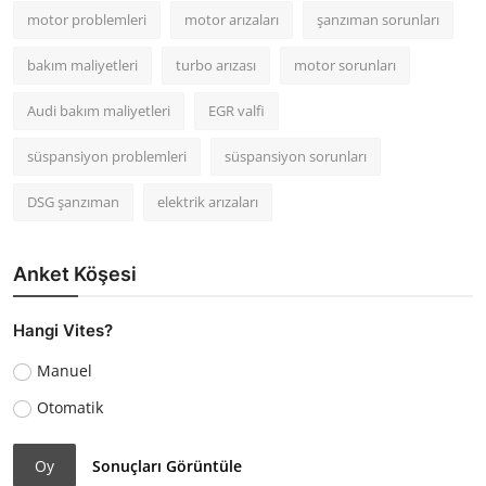
motor problemleri
motor arızaları
şanzıman sorunları
bakım maliyetleri
turbo arızası
motor sorunları
Audi bakım maliyetleri
EGR valfi
süspansiyon problemleri
süspansiyon sorunları
DSG şanzıman
elektrik arızaları
Anket Köşesi
Hangi Vites?
Manuel
Otomatik
Oy
Sonuçları Görüntüle