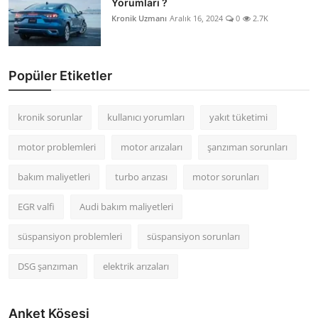
Yorumları ?
Kronik Uzmanı
Aralık 16, 2024
0
2.7K
Popüler Etiketler
kronik sorunlar
kullanıcı yorumları
yakıt tüketimi
motor problemleri
motor arızaları
şanzıman sorunları
bakım maliyetleri
turbo arızası
motor sorunları
EGR valfi
Audi bakım maliyetleri
süspansiyon problemleri
süspansiyon sorunları
DSG şanzıman
elektrik arızaları
Anket Köşesi