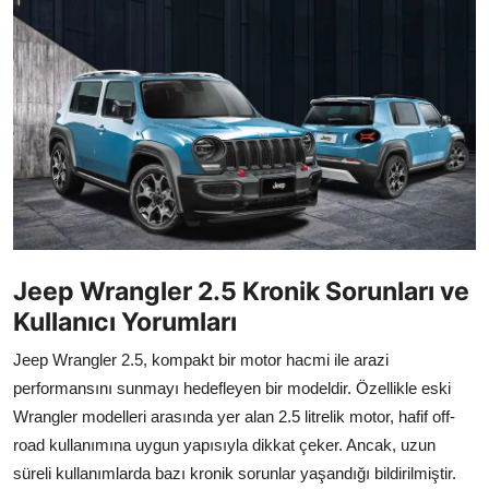
İkinci El & Alım-Satım
Bakım & Arıza Çözümleri
Elektrikli & Hibrit
Kiralama & Filo
Sürüş & Güvenlik
Lastik & Jant
Jeep Wrangler 2.5 Kronik Sorunları ve
Kullanıcı Yorumları
Yağlar & Sıvılar
Jeep Wrangler 2.5, kompakt bir motor hacmi ile arazi
LPG & Yakıt
performansını sunmayı hedefleyen bir modeldir. Özellikle eski
Wrangler modelleri arasında yer alan 2.5 litrelik motor, hafif off-
Elektrik & Akü
road kullanımına uygun yapısıyla dikkat çeker. Ancak, uzun
Klima & Konfor
süreli kullanımlarda bazı kronik sorunlar yaşandığı bildirilmiştir.