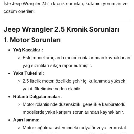
İşte Jeep Wrangler 2.5’in kronik sorunları, kullanıcı yorumları ve
Aydınlatma & Görüş
çözüm önerileri:
Şanzıman & Aktarma
Jeep Wrangler 2.5 Kronik Sorunları
Dizel Sistemler
1.
Motor Sorunları
Multimedya & Elektronik
Yağ Kaçakları:
Eski model araçlarda motor contalarından kaynaklanan
yağ sızıntıları sıkça rapor edilmiştir.
Yakıt Tüketimi:
2.5 litrelik motor, özellikle şehir içi kullanımda yüksek
yakıt tüketimine neden olabilir.
Rölanti Dalgalanmaları:
Motor rölantisinde düzensizlik, genellikle karbüratörlü
modellerde yakıt karışım sorunlarından kaynaklanır.
Aşırı Isınma:
Motor soğutma sistemindeki radyatör veya termostat