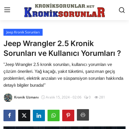
Jeep Kronik Sorunları
Anasayfa
Jeep Wrangler 2.5 Kronik
Markalar
Sorunları ve Kullanıcı Yorumları ?
İletişim
"Jeep Wrangler 2.5 kronik sorunları, kullanıcı yorumları ve
çözüm önerileri. Yağ kaçağı, yakıt tüketimi, şanzıman geçiş
Trafik & Cezalar
problemleri, elektrik arızaları ve süspansiyon sorunları hakkında
detaylı bilgiler burada!"
Sigorta & Kasko
Kronik Uzmanı
Aralık 15, 2024 - 02:06
0
281
Vergi & ÖTV & MTV
Muayene & Ruhsat
Sorgulamalar