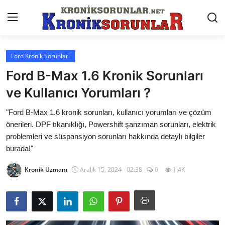
Ford Kronik Sorunları
Anasayfa
Ford B-Max 1.6 Kronik Sorunları
Markalar
ve Kullanıcı Yorumları ?
İletişim
"Ford B-Max 1.6 kronik sorunları, kullanıcı yorumları ve çözüm
önerileri. DPF tıkanıklığı, Powershift şanzıman sorunları, elektrik
Trafik & Cezalar
problemleri ve süspansiyon sorunları hakkında detaylı bilgiler
burada!"
Sigorta & Kasko
Kronik Uzmanı
Aralık 15, 2024 - 02:38
0
1.4K
Vergi & ÖTV & MTV
Muayene & Ruhsat
Sorgulamalar