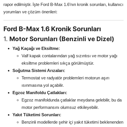
rapor edilmiştir. İşte Ford B-Max 1.6’nın kronik sorunları, kullanıcı
Aydınlatma & Görüş
yorumları ve çözüm önerileri:
Şanzıman & Aktarma
Ford B-Max 1.6 Kronik Sorunları
Dizel Sistemler
1.
Motor Sorunları (Benzinli ve Dizel)
Multimedya & Elektronik
Yağ Kaçağı ve Eksiltme:
Valf kapak contalarından yağ sızıntısı ve motor yağı
eksiltme problemleri sıkça görülmüştür.
Soğutma Sistemi Arızaları:
Termostat ve radyatör problemleri motorun aşırı
ısınmasına yol açabilir.
Egzoz Manifoldu Çatlakları:
Egzoz manifoldunda çatlaklar meydana gelebilir, bu da
motor performansını olumsuz etkileyebilir.
Yakıt Tüketimi Sorunları:
Benzinli modellerde şehir içi yakıt tüketimi beklenenden