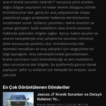
aracın kronik sorunları nelerdir?" sorusuna yanıt ararken,
doğru bilgiye ulaşmanın ne kadar önemli olduğunu bilirler.
KronikSorunlar.Net, geniş bir araç yelpazesinde ortaya
çıkabilecek yaygın problemler hakkında derinlemesine
incelemeler sunar. Kullanıcı yorumları, teknik analizler ve
uzman görüşleri, farklı modellerin olası kronik sorunları
hakkında aydınlatıcı bilgiler sağlar. Ayrıca, bakım ipuçları ve
onarım tavsiyeleriyle araç sahiplerine sorunları minimize
etme konusunda yardımcı olur. KronikSorunlar.Net,
otomobil meraklıları ve araç sahipleri için vazgeçilmez bir
bilgi kaynağıdır. Araç teknolojilerindeki güncellemeler,
kronik sorunların nasıl önlenebileceği ve yeni modellerin
olası sorunlarına dair bilgiler, bu platformda güncel olarak
paylaşılır. Şehir içi kullanım için kompakt bir araçtan, uzun
yolculuk
En Çok Görüntülenen Gönderiler
Jaecoo J7 Kronik Sorunları ve Detaylı
Kullanıcı Yo...
Kronik Uzmanı
Eylül 4, 2024
0
15.6K