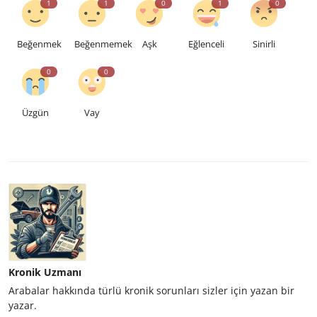
1
1
0
1
0
Beğenmek
Beğenmemek
Aşk
Eğlenceli
Sinirli
0
0
Üzgün
Vay
Kronik Uzmanı
Arabalar hakkında türlü kronik sorunları sizler için yazan bir
yazar.