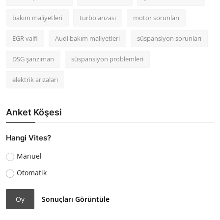
bakım maliyetleri
turbo arızası
motor sorunları
EGR valfi
Audi bakım maliyetleri
süspansiyon sorunları
DSG şanzıman
süspansiyon problemleri
elektrik arızaları
Anket Köşesi
Hangi Vites?
Manuel
Otomatik
Oy
Sonuçları Görüntüle