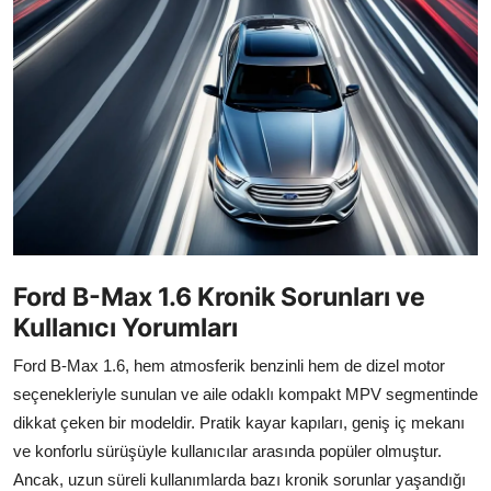
İkinci El & Alım-Satım
Bakım & Arıza Çözümleri
Elektrikli & Hibrit
Kiralama & Filo
Sürüş & Güvenlik
Lastik & Jant
Ford B-Max 1.6 Kronik Sorunları ve
Kullanıcı Yorumları
Yağlar & Sıvılar
Ford B-Max 1.6, hem atmosferik benzinli hem de dizel motor
LPG & Yakıt
seçenekleriyle sunulan ve aile odaklı kompakt MPV segmentinde
Elektrik & Akü
dikkat çeken bir modeldir. Pratik kayar kapıları, geniş iç mekanı
ve konforlu sürüşüyle kullanıcılar arasında popüler olmuştur.
Klima & Konfor
Ancak, uzun süreli kullanımlarda bazı kronik sorunlar yaşandığı