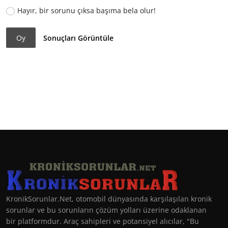
Hayır, bir sorunu çıksa başıma bela olur!
Oy
Sonuçları Görüntüle
KronikSorunlar.Net, otomobil dünyasında karşılaşılan kronik
sorunlar ve bu sorunların çözüm yolları üzerine odaklanan
bir platformdur. Araç sahipleri ve potansiyel alıcılar, "Bu