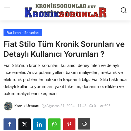
Fiat Kronik Sorunları
Anasayfa
Fiat Stilo Tüm Kronik Sorunları ve
Markalar
Detaylı Kullanıcı Yorumları ?
İletişim
Fiat Stilo'nun kronik sorunları, kullanıcı deneyimleri ve detaylı
incelemeler. Arıza potansiyelleri, bakım maliyetleri, mekanik ve
Trafik & Cezalar
elektronik problemler hakkında kapsamlı bilgi. Fiat Stilo hakkında
detaylı kullanıcı yorumları, yakıt tüketimi, donanım özellikleri ve
Sigorta & Kasko
bakım maliyetlerini keşfedin.
Vergi & ÖTV & MTV
Kronik Uzmanı
Ağustos 31, 2024 - 11:48
0
605
Muayene & Ruhsat
Sorgulamalar