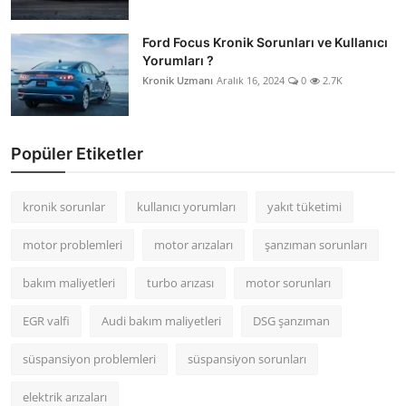
Ford Focus Kronik Sorunları ve Kullanıcı
Yorumları ?
Kronik Uzmanı
Aralık 16, 2024
0
2.7K
Popüler Etiketler
kronik sorunlar
kullanıcı yorumları
yakıt tüketimi
motor problemleri
motor arızaları
şanzıman sorunları
bakım maliyetleri
turbo arızası
motor sorunları
EGR valfi
Audi bakım maliyetleri
DSG şanzıman
süspansiyon problemleri
süspansiyon sorunları
elektrik arızaları