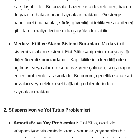
karşılaşabilirler. Bu arızalar bazen kısa devrelerden, bazen
Aydınlatma & Görüş
de yazılım hatalarından kaynaklanmaktadır. Gösterge
Şanzıman & Aktarma
panelindeki bu hatalar, sürüş güvenliğini tehlikeye atabileceği
gibi, tamir maliyetleri de oldukça yüksek olabilir.
Dizel Sistemler
Merkezi Kilit ve Alarm Sistemi Sorunları:
Merkezi kilit
Multimedya & Elektronik
sistemi ve alarm sistemi, Fiat Stilo sahiplerinin karşılaştığı
diğer önemli sorunlardandır. Kapı kilitlerinin kendiliğinden
açılması veya alarmın sebepsiz yere çalması, sıkça rapor
edilen problemler arasındadır. Bu durum, genellikle ana kart
arızaları veya elektriksel bağlantı problemlerinden
kaynaklanmaktadır.
2. Süspansiyon ve Yol Tutuş Problemleri
Amortisör ve Yay Problemleri:
Fiat Stilo, özellikle
süspansiyon sisteminde kronik sorunlar yaşanabilen bir