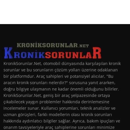
KronikSorunlar.Net, otomobil dünyasında karşılaşılan kronik
sorunlar ve bu sorunların çözüm yolları üzerine odaklanan
bir platformdur. Araç sahipleri ve potansiyel alıcılar, "Bu
aracın kronik sorunları nelerdir?" sorusuna yanıt ararken,
doğru bilgiye ulaşmanın ne kadar önemli olduğunu bilirler.
KronikSorunlar.Net, geniş bir araç yelpazesinde ortaya
çıkabilecek yaygın problemler hakkında derinlemesine
incelemeler sunar. Kullanıcı yorumları, teknik analizler ve
uzman görüşleri, farklı modellerin olası kronik sorunları
hakkında aydınlatıcı bilgiler sağlar. Ayrıca, bakım ipuçları ve
onarım tavsiyeleriyle araç sahiplerine sorunları minimize