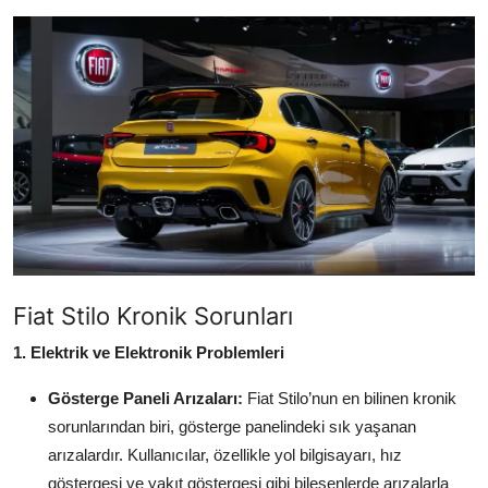
İkinci El & Alım-Satım
Bakım & Arıza Çözümleri
Elektrikli & Hibrit
Kiralama & Filo
Sürüş & Güvenlik
Lastik & Jant
Fiat Stilo Kronik Sorunları
Yağlar & Sıvılar
1. Elektrik ve Elektronik Problemleri
LPG & Yakıt
Gösterge Paneli Arızaları:
Fiat Stilo’nun en bilinen kronik
Elektrik & Akü
sorunlarından biri, gösterge panelindeki sık yaşanan
arızalardır. Kullanıcılar, özellikle yol bilgisayarı, hız
Klima & Konfor
göstergesi ve yakıt göstergesi gibi bileşenlerde arızalarla