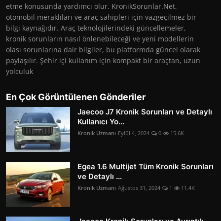
etme konusunda yardımcı olur. KronikSorunlar.Net,
otomobil meraklıları ve araç sahipleri için vazgeçilmez bir
bilgi kaynağıdır. Araç teknolojilerindeki güncellemeler,
kronik sorunların nasıl önlenebileceği ve yeni modellerin
olası sorunlarına dair bilgiler, bu platformda güncel olarak
paylaşılır. Şehir içi kullanım için kompakt bir araçtan, uzun
yolculuk
En Çok Görüntülenen Gönderiler
Jaecoo J7 Kronik Sorunları ve Detaylı
Kullanıcı Yo...
Kronik Uzmanı
Eylül 4, 2024
0
15.6K
Egea 1.6 Multijet Tüm Kronik Sorunları
ve Detaylı ...
Kronik Uzmanı
Ağustos 31, 2024
1
11.4K